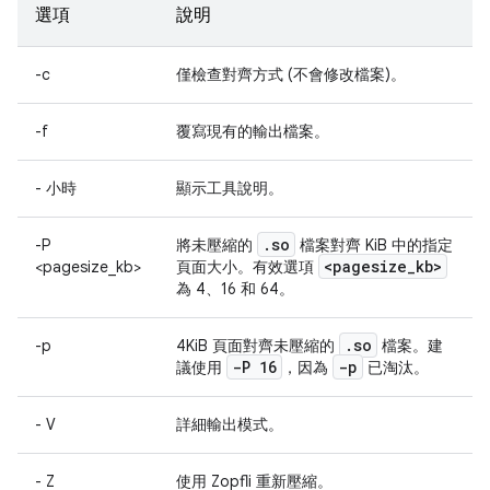
選項
說明
-c
僅檢查對齊方式 (不會修改檔案)。
-f
覆寫現有的輸出檔案。
- 小時
顯示工具說明。
.
so
-P
將未壓縮的
檔案對齊 KiB 中的指定
<pagesize
_
kb>
<pagesize_kb>
頁面大小。有效選項
為 4、16 和 64。
.
so
-p
4KiB 頁面對齊未壓縮的
檔案。建
-P 16
-p
議使用
，因為
已淘汰。
- V
詳細輸出模式。
- Z
使用 Zopfli 重新壓縮。