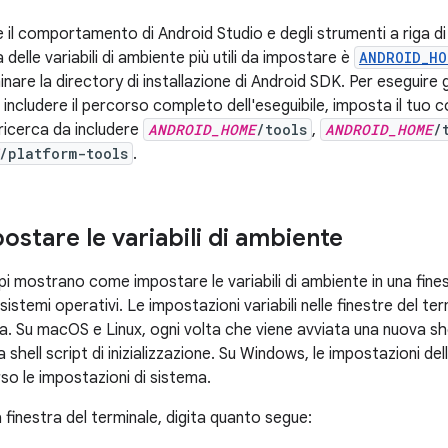
e il comportamento di Android Studio e degli strumenti a riga 
 delle variabili di ambiente più utili da impostare è
ANDROID_HO
are la directory di installazione di Android SDK. Per eseguire gl
ncludere il percorso completo dell'eseguibile, imposta il tuo c
 ricerca da includere
ANDROID_HOME
/tools
,
ANDROID_HOME
/
/platform-tools
.
stare le variabili di ambiente
i mostrano come impostare le variabili di ambiente in una fines
 sistemi operativi. Le impostazioni variabili nelle finestre del te
a. Su macOS e Linux, ogni volta che viene avviata una nuova shel
a shell script di inizializzazione. Su Windows, le impostazioni de
rso le impostazioni di sistema.
a finestra del terminale, digita quanto segue: