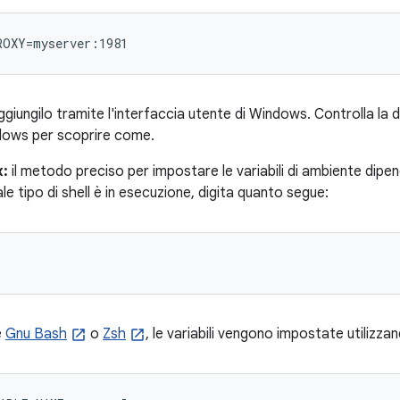
ROXY=myserver:1981
aggiungilo tramite l'interfaccia utente di Windows. Controlla l
dows per scoprire come.
x:
il metodo preciso per impostare le variabili di ambiente dipend
e tipo di shell è in esecuzione, digita quanto segue:
e
Gnu Bash
o
Zsh
, le variabili vengono impostate utilizza