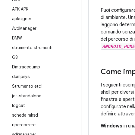
APK APK
Puoi configurar
di ambiente. Una
apksigner
leggono determin
Avd
Manager
comando senza i
BMW
del percorso di
ANDROID_HOME
strumento strumenti
G8
Dmtracedump
Come impo
dumpsys
I seguenti esemp
Strumento etc1
shell per diversi
jet-standalone
finestra è apert
logcat
configurate nell
definire attrave
scheda mksd
ripercorrere
Windows
:in un
sdkmanager