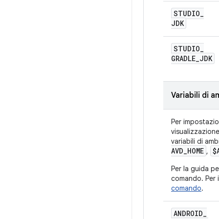
STUDIO
_
JDK
STUDIO
_
GRADLE
_
JDK
Variabili di 
Per impostazion
visualizzazion
variabili di am
AVD
_
HOME
$
,
Per la guida pe
comando. Per 
comando
.
ANDROID
_