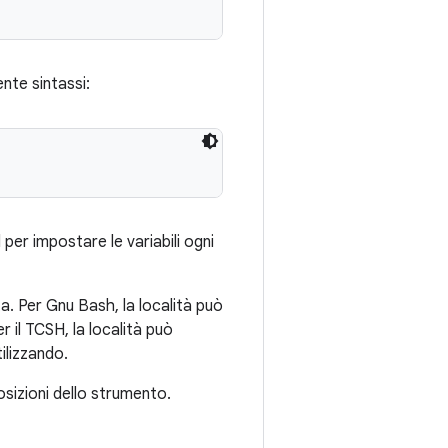
ente sintassi:
 per impostare le variabili ogni
ata. Per Gnu Bash, la località può
er il TCSH, la località può
ilizzando.
osizioni dello strumento.