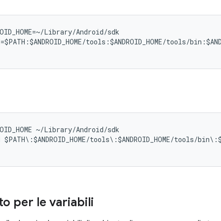
OID_HOME=~/Library/Android/sdk

=$PATH:$ANDROID_HOME/tools:$ANDROID_HOME/tools/bin:$AND
OID_HOME ~/Library/Android/sdk

 $PATH\:$ANDROID_HOME/tools\:$ANDROID_HOME/tools/bin\:$
o per le variabili