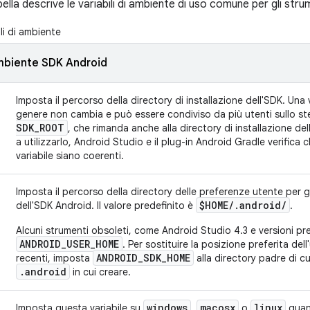
lla descrive le variabili di ambiente di uso comune per gli stru
li di ambiente
 ambiente SDK Android
Imposta il percorso della directory di installazione dell'SDK. Una v
genere non cambia e può essere condiviso da più utenti sullo s
SDK
_
ROOT
, che rimanda anche alla directory di installazione de
a utilizzarlo, Android Studio e il plug-in Android Gradle verifica 
variabile siano coerenti.
Imposta il percorso della directory delle preferenze utente per g
$HOME
/
.
android
/
dell'SDK Android. Il valore predefinito è
.
Alcuni strumenti obsoleti, come Android Studio 4.3 e versioni p
ANDROID_USER_HOME
. Per sostituire la posizione preferita del
ANDROID_SDK_HOME
recenti, imposta
alla directory padre di cu
.android
in cui creare.
windows
macosx
linux
Imposta questa variabile su
,
o
quand