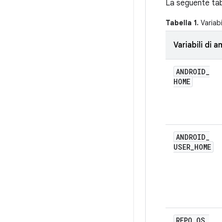
La seguente tabe
Tabella 1.
Variabi
Variabili di
ANDROID
_
HOME
ANDROID
_
USER
_
HOME
REPO
_
OS
_