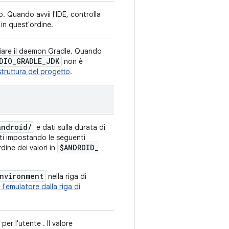
. Quando avvii l'IDE, controlla
 in quest'ordine.
viare il daemon Gradle. Quando
DIO
_
GRADLE
_
JDK
non è
struttura del progetto
.
android
/
e dati sulla durata di
initi impostando le seguenti
$ANDROID
_
rdine dei valori in
nvironment
nella riga di
 l'emulatore dalla riga di
er l'utente . Il valore