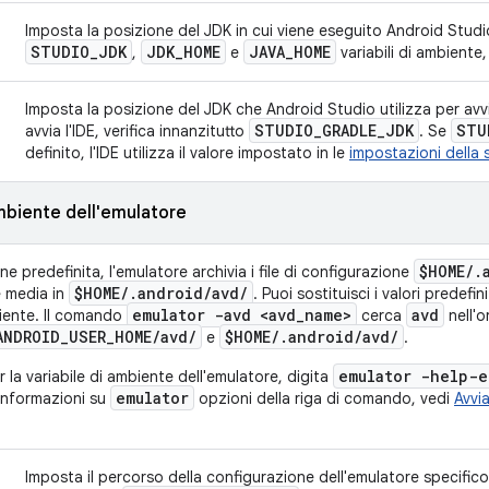
Imposta la posizione del JDK in cui viene eseguito Android Studio
STUDIO
_
JDK
JDK
_
HOME
JAVA
_
HOME
,
e
variabili di ambiente,
Imposta la posizione del JDK che Android Studio utilizza per av
STUDIO
_
GRADLE
_
JDK
STU
avvia l'IDE, verifica innanzitutto
. Se
definito, l'IDE utilizza il valore impostato in le
impostazioni della 
ambiente dell'emulatore
$HOME
/
.
e predefinita, l'emulatore archivia i file di configurazione
$HOME
/
.
android
/
avd
/
e media in
. Puoi sostituisci i valori predef
emulator -avd <avd
_
name>
avd
biente. Il comando
cerca
nell'o
ANDROID
_
USER
_
HOME
/
avd
/
$HOME
/
.
android
/
avd
/
e
.
emulator -help-e
r la variabile di ambiente dell'emulatore, digita
emulator
informazioni su
opzioni della riga di comando, vedi
Avvia
Imposta il percorso della configurazione dell'emulatore specifico p