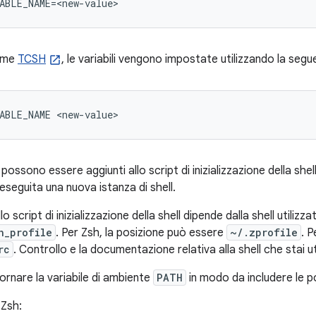
ABLE_NAME=<new-value>
come
TCSH
, le variabili vengono impostate utilizzando la segu
ABLE_NAME <new-value>
ossono essere aggiunti allo script di inizializzazione della shell
eseguita una nuova istanza di shell.
o script di inizializzazione della shell dipende dalla shell utilizz
h_profile
. Per Zsh, la posizione può essere
~/.zprofile
. P
rc
. Controllo e la documentazione relativa alla shell che stai ut
ornare la variabile di ambiente
PATH
in modo da includere le p
 Zsh: