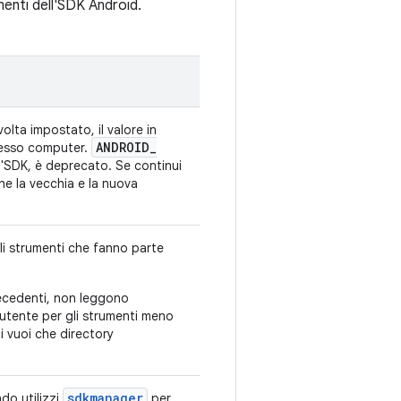
menti dell'SDK Android.
olta impostato, il valore in
ANDROID
_
tesso computer.
ll'SDK, è deprecato. Se continui
che la vecchia e la nuova
li strumenti che fanno parte
recedenti, non leggono
l'utente per gli strumenti meno
i vuoi che directory
sdkmanager
o utilizzi
per