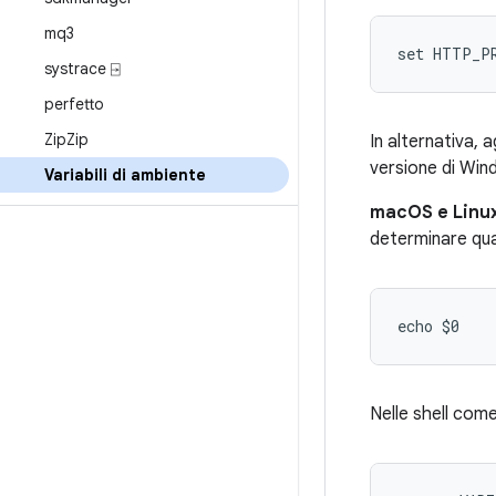
mq3
set HTTP_P
systrace ⍈
perfetto
Zip
Zip
In alternativa, 
versione di Win
Variabili di ambiente
macOS e Linu
determinare qual
echo $0
Nelle shell com