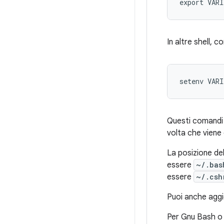
export VARI
In altre shell, 
setenv VARI
Questi comandi p
volta che viene 
La posizione dell
essere
~/.bas
essere
~/.csh
Puoi anche aggi
Per Gnu Bash o