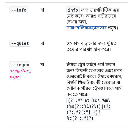
--info
info
না
জন্য ডায়গনিস্টিক স্তর
সেট করে। আরও গভীরভাবে
দেখার জন্য,
ডায়াগনস্টিকসহ্যান্ডলার
পড়ুন।
--quiet
না
ফোকাস বাড়ানোর জন্য মুদ্রিত
তথ্যের পরিমাণ হ্রাস করে।
--regex
না
স্ট্যাক ট্রেস লাইন পার্স করার
<regular
_
জন্য ডিফল্ট রেগুলার এক্সপ্রেশন
exp>
ওভাররাইট করে। উদাহরণস্বরূপ,
নিম্নলিখিতটি একটি রেজেক্স যা
মৌলিক স্ট্যাক ট্রেসগুলিকে পার্স
করতে পারে:
(?:.*? at %c\.%m\
(%s(?::%l)?\))|(?:
(?:.*?[:"] +)?
%c(?::.*)?)