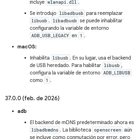
incluye
wlanapi.dll
.
Se introdujo
libadbusb
para reemplazar
libusb
.
libadbusb
se puede inhabilitar
configurando la variable de entorno
ADB_USB_LEGACY
en
1
.
macOS:
Inhabilita
libusb
. En su lugar, usa el backend
de USB heredado. Para habilitar
libusb
,
configura la variable de entorno
ADB_LIBUSB
como
1
.
37
.
0
.
0 (feb
.
de 2026)
adb
El backend de mDNS predeterminado ahora es
libadbmdns
. La biblioteca
openscreen
aún
se incluye como conmutación por error, pero