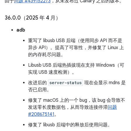
由于
问题 #439152273
，从未发布过 Canary 之后的版本。
36
.
0
.
0（2025 年 4 月）
adb
重写了 libusb USB 后端（使用同步 API 而不是
异步 API）。提高了可靠性，并修复了 Linux 上
的内存耗尽问题。
Libusb USB 后端热插拔现在支持 Windows（可
实现 USB 速度检测）。
改进后的
server-status
现在会显示 mdns 是
否已启用。
修复了 macOS 上的一个 bug，该 bug 会导致不
发送零长度数据包，从而导致连接停滞
问题
#208675141
。
修复了 libusb 后端中的释放后使用问题。