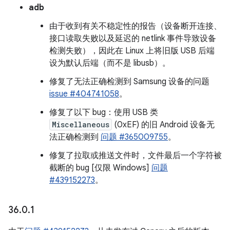
adb
由于收到有关不稳定性的报告（设备断开连接、
接口读取失败以及延迟的 netlink 事件导致设备
检测失败），因此在 Linux 上将旧版 USB 后端
设为默认后端（而不是 libusb）。
修复了无法正确检测到 Samsung 设备的问题
issue #404741058
。
修复了以下 bug：使用 USB 类
Miscellaneous
(0xEF) 的旧 Android 设备无
法正确检测到
问题 #365009755
。
修复了拉取或推送文件时，文件最后一个字符被
截断的 bug [仅限 Windows]
问题
#439152273
。
36
.
0
.
1