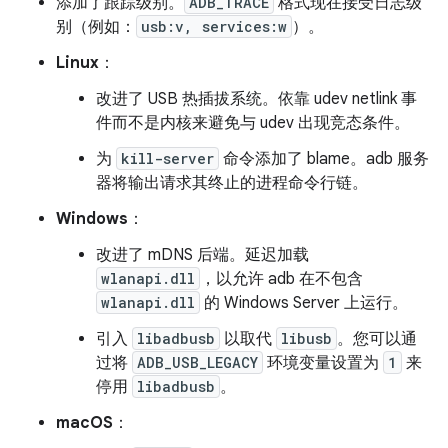
添加了跟踪级别。
ADB_TRACE
格式现在接受日志级
别（例如：
usb:v, services:w
）。
Linux
：
改进了 USB 热插拔系统。依靠 udev netlink 事
件而不是内核来避免与 udev 出现竞态条件。
为
kill-server
命令添加了 blame。adb 服务
器将输出请求其终止的进程命令行链。
Windows
：
改进了 mDNS 后端。延迟加载
wlanapi.dll
，以允许 adb 在不包含
wlanapi.dll
的 Windows Server 上运行。
引入
libadbusb
以取代
libusb
。您可以通
过将
ADB_USB_LEGACY
环境变量设置为
1
来
停用
libadbusb
。
macOS
：