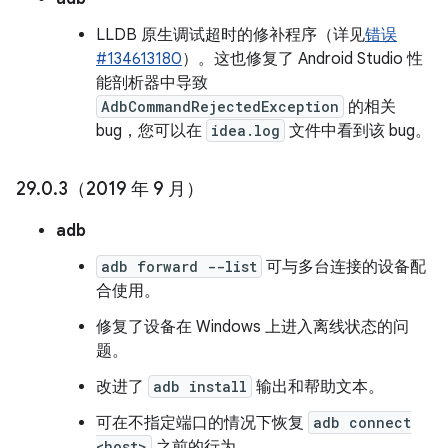
LLDB 原生调试超时的修补程序（详见
错误
#134613180
）。这也修复了 Android Studio 性
能剖析器中导致
AdbCommandRejectedException
的相关
bug，您可以在
idea.log
文件中看到该 bug。
29
.
0
.
3（2019 年 9 月）
adb
adb forward --list
可与多台连接的设备配
合使用。
修复了设备在 Windows 上进入离线状态的问
题。
改进了
adb install
输出和帮助文本。
可在不指定端口的情况下恢复
adb connect
<host>
之前的行为。