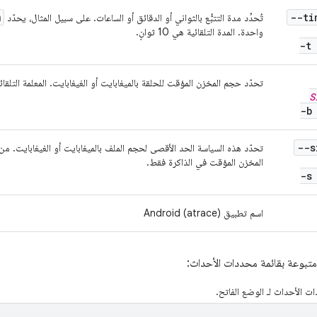
m
--t
تُحدِّد مدة التتبُّع بالثواني أو الدقائق أو الساعات. على سبيل المثال، يحدّد
واحدة. المدة التلقائية هي 10 ثوانٍ.
-t
تحدّد حجم المخزن المؤقت للحلقة بالميغابايت أو الغيغابايت. المعلمة التلقا
S
-
--
تحدّد هذه السياسة الحد الأقصى لحجم الملف بالميغابايت أو الغيغابايت. 
المخزن المؤقت في الذاكرة فقط.
-
اسم تطبيق Android (atrace)
متبوعة بقائمة محددات الأحداث:
ت الأحداث لـ الوضع الفاتح.