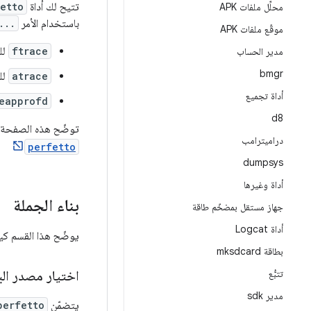
تتيح لك أداة
etto
محلِّل ملفات APK
باستخدام الأمر
...
موقّع ملفات APK
ftrace
للح
مدير الحساب
bmgr
atrace
لل
أداة تجميع
eapprofd
d8
توضّح هذه الصفحة ك
دراميترامب
perfetto
dumpsys
أداة وغيرها
بناء الجملة
جهاز مستقل بمضخّم طاقة
أداة Logcat
يوضّح هذا القسم كيفية ا
بطاقة mksdcard
تتبُّع
اختيار مصدر الب
مدير sdk
يتضمّن
perfetto