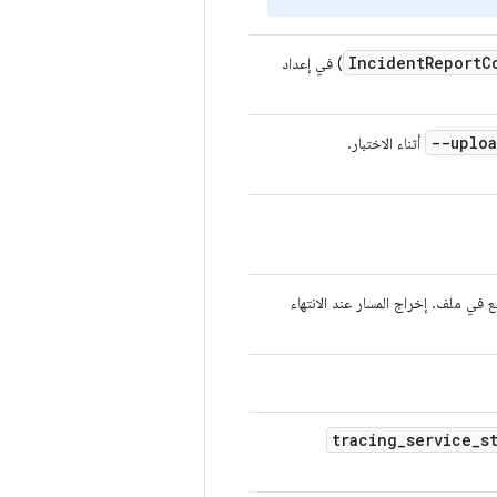
Incident
Report
C
) في إعداد
--uplo
أثناء الاختبار.
tracing
_
service
_
s