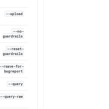
--upload
--no-
guardrails
--reset-
guardrails
--rsave-for-
bugreport
--query
--query-raw