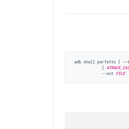
 adb shell perfetto [ --
             [ 
ATRACE_CA
             --out 
FILE