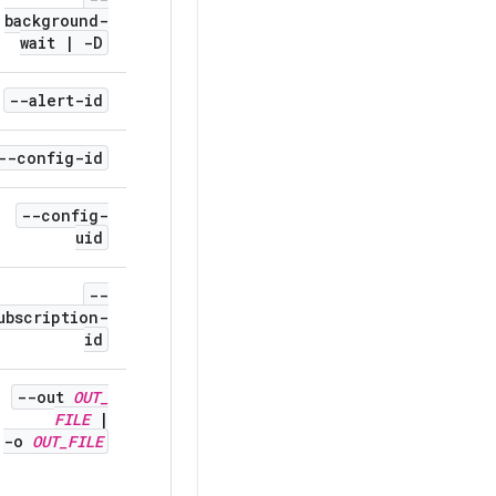
background-
wait
|
-D
--alert-id
--config-id
--config-
uid
--
ubscription-
id
--out
OUT
_
FILE
|
-o
OUT
_
FILE