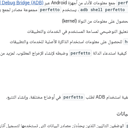
perf
جمع معلومات الأداء من أجهزة Android عبر
d Debug Bridge (ADB)
adb shell perfetto 
. يستخدم
perfetto
مجموعة مصادر لجمع بيان
صول على معلومات من النواة (kernel)
تعليق التوضيحي لمساحة المستخدم في الخدمات والتطبيقات
h
للحصول على معلومات استخدام الذاكرة الأصلية للخدمات والتطبيقات
يفية استدعاء الدالة
perfetto
وضبطه لإنشاء الإخراج المطلوب. لمزيد من 
ستخدام ADB لطلب
perfetto
في أوضاع مختلفة. وإنشاء التتبع.
يانات
الوضعَين التاليَين اللذين يحدّدان مصادر البيانات التي تستخدمها لتسجيل آثار 