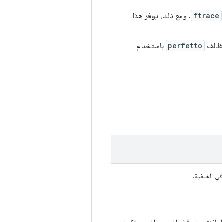
ftrace
. ومع ذلك، يوفر هذا
وظائف
perfetto
باستخدام
في الخلفية.
ة) للجميع مصادر البيانات للبدء قبل الخروج. الخروج تكون