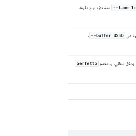
--time 1
مدة تتبُّع تبلغ دقيقة
--buffer 32mb
ئية هي
.
perfetto
من بشكل تلقائي، يستخدم