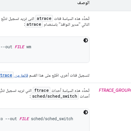
الوصف
atrace
تُحدِّد هذه السياسة فئات
التي تريد تسجيل تتبُّع تت
atrace
التالي "مدير النوافذ" باستخدام
:
 --out 
FILE
 wm

atrace
لتسجيل فئات أخرى، اطّلِع على هذا القسم
قائمة من
ftrace
FTRACE_GROUP
تُحدِّد هذه السياسة أحداث
التي تريد تسجيل تتبُّع 
sched
/
sched
_
switch
أحداث
:
to --out 
FILE
 sched/sched_switch
