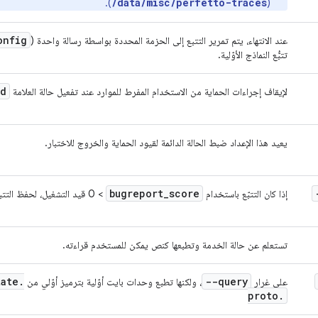
/data/misc/perfetto-traces
).
(
onfig
عند الانتهاء، يتم تمرير التتبع إلى الحزمة المحددة بواسطة رسالة واحدة (
تتبُّع النماذج الأوّلية.
ad
لإيقاف إجراءات الحماية من الاستخدام المفرط للموارد عند تفعيل حالة العلامة
يعيد هذا الإعداد ضبط الحالة الدائمة لقيود الحماية والخروج للاختبار.
bugreport
_
score
إذا كان التتبّع باستخدام
> 0 قيد التشغيل، لحفظ التتبع في ملف. إخراج المسار عند الانتهاء
تستعلم عن حالة الخدمة وتطبعها كنص يمكن للمستخدم قراءته.
tate
.
--query
على غرار
، ولكنها تطبع وحدات بايت أوّلية بترميز أوّلي من
proto
.