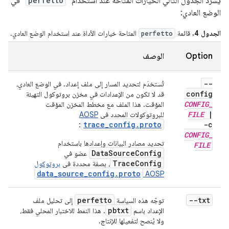
يسرد الجدول التالي الخيارات المتاحة عند استخدام "
perfetto
" في
الوضع العادي:
الجدول 4.
قائمة
المتاحة خيارات الأداة عند استخدام الوضع العادي.
perfetto
Option
الوصف
--
تُستخدَم لتحديد المسار إلى ملف إعداد. في الوضع العادي،
config
قد لا تكون من الإعدادات في مخزن بروتوكول التهيئة
CONFIG
_
المؤقت. هذا الملف مع مخطط المخزن المؤقت
FILE
|
للبروتوكولات المحدد في
AOSP
trace_config.proto
-c
:
CONFIG
_
تحديد مصادر البيانات وإعدادها باستخدام
FILE
DataSourceConfig
عضو في
TraceConfig
، بصفة محددة في
بروتوكول
data_source_config.proto
AOSP
perfetto
--txt
توجّه هذه السياسة
إلى تحليل ملف
pbtxt
الإعداد باسم
. هذا النمط للاختبار المحلي فقط،
ولا يُنصح لتفعيلها للإنتاج.