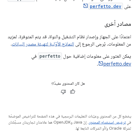
على
perfetto.dev
مصادر أخرى
اعتمادًا على الجهاز وإصدار نظام التشغيل والنواة، قد يتم المتوفرة. لمزيد
من المعلومات، يُرجى الرجوع إلى
النماذج الأوّلية لتهيئة مصدر البيانات
.
يمكن العثور على معلومات إضافية حول
perfetto
في
.
perfetto.dev
هل كان المحتوى مفيدًا؟
يخضع كل من المحتوى وعيّنات التعليمات البرمجية في هذه الصفحة للتراخيص الموضحّة
في
ترخيص استخدام المحتوى
. إنّ Java وOpenJDK هما علامتان تجاريتان مسجَّلتان
لشركة Oracle و/أو الشركات التابعة لها.