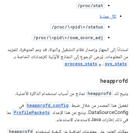
/proc/stat
لكل عملية
/proc/\<pid\>/status
/proc/\<pid\>/oom_score_adj
استنادًا إلى الجهاز وإصدار نظام التشغيل والنواة، قد يتم المتوفرة. للمزيد
من المعلومات، يُرجى الرجوع إلى النماذج الأوّلية للإعدادات الخاصة بـ
sys_stats
. و
process_stats
heapprofd
يتيح لك
heapprofd
نماذج من أسباب استخدام الذاكرة الأصلية.
تفعيل هذا المصدر من خلال ضبط
heapprofd_config
في
DataSourceConfig. ينتج عن هذا الإعداد
ProfilePackets
بما
في ذلك إطارات Java لاستدعاء الاستدعاء.
يمكنك العثور على معلومات إضافية عن كيفية استخدام
heapprofd