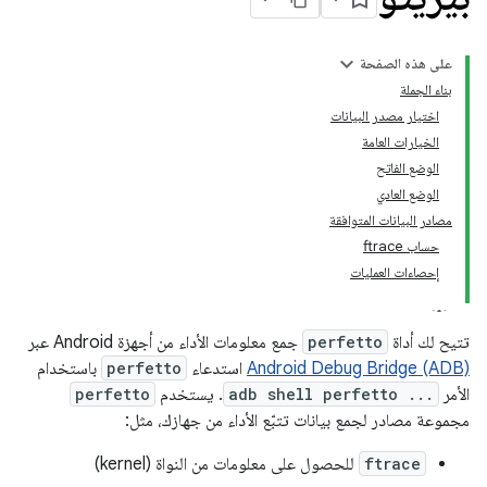
على هذه الصفحة
بناء الجملة
اختيار مصدر البيانات
الخيارات العامة
الوضع الفاتح
الوضع العادي
مصادر البيانات المتوافقة
حساب ftrace
إحصاءات العمليات
تتيح لك أداة
perfetto
جمع معلومات الأداء من أجهزة Android عبر
Android Debug Bridge (ADB)
استدعاء
perfetto
باستخدام
الأمر
adb shell perfetto ...
. يستخدم
perfetto
مجموعة مصادر لجمع بيانات تتبّع الأداء من جهازك، مثل:
ftrace
للحصول على معلومات من النواة (kernel)