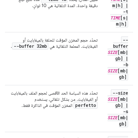
m
|
h]
|
دقيقة واحدة. المدة التلقائية هي 10 ثوانٍ.
-t
TIME
[s
|
m
|
h]
--
تحدّد حجم المخزن المؤقت للحلقة بالميغابايت أو
--buffer 32mb
buffer
الغيغابايت. المعلمة التلقائية هي
.
SIZE
[mb
|
gb]
|
-b
SIZE
[mb
|
gb]
--size
تحدّد هذه السياسة الحد الأقصى لحجم الملف بالميغابايت
SIZE
[mb
|
أو الغيغابايت. من بشكل تلقائي، يستخدم
perfetto
gb]
|
المخزن المؤقت في الذاكرة فقط.
-s
SIZE
[mb
|
gb]