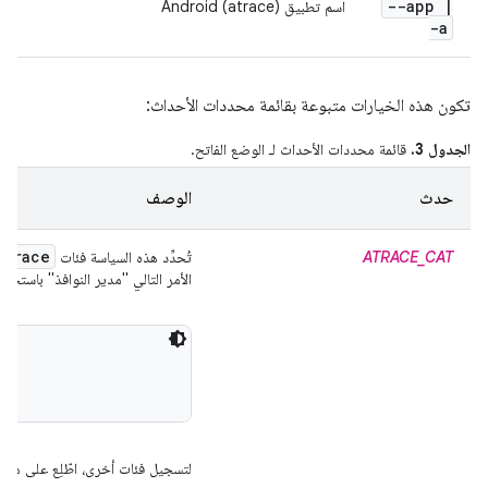
--app
|
اسم تطبيق Android (atrace)
-a
تكون هذه الخيارات متبوعة بقائمة محددات الأحداث:
الجدول 3.
قائمة محددات الأحداث لـ الوضع الفاتح.
حدث
الوصف
atrace
ATRACE_CAT
تُحدِّد هذه السياسة فئات
الأمر التالي "مدير النوافذ" باستخد
m

لتسجيل فئات أخرى، اطّلِع على هذا