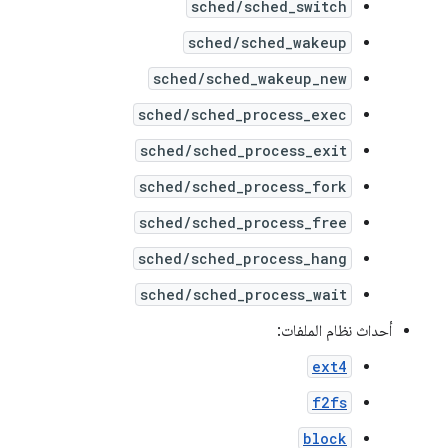
sched/sched_switch
sched/sched_wakeup
sched/sched_wakeup_new
sched/sched_process_exec
sched/sched_process_exit
sched/sched_process_fork
sched/sched_process_free
sched/sched_process_hang
sched/sched_process_wait
أحداث نظام الملفات:
ext4
f2fs
block