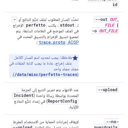
id
-
--out
OUT
_
تحدِّد المسار المطلوب لملف تتبُّع النتائج أو
perfetto
stdout
FILE
|
لـ
. يكتب
الإخراج
-o
OUT
_
FILE
في الملف الموضح في العلامات السابقة. يتم
تجميع تنسيق الإخراج بالتنسيق المحدد في
trace.proto
:
AOSP
ملاحظة:
يجب تحديد اسم المسار الكامل
ملف إخراج. عادة ما يجب كتابة الملفات في
مجلد مجلد واحد
/data/misc/perfetto-traces
).
(
--upload
عند الانتهاء، يتم تمرير التتبع إلى الحزمة
Incident
المحددة بواسطة رسالة واحدة (
Report
Config
) في إعداد تتبُّع النماذج
الأوّلية.
--no-
لإيقاف إجراءات الحماية من الاستخدام المفرط
--upload
guardrails
للموارد عند تفعيل حالة العلامة