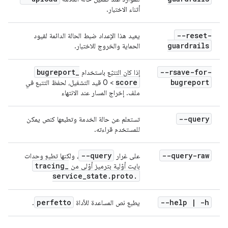
أثناء الاختبار.
--reset-
يعيد هذا الإعداد ضبط الحالة الدائمة لقيود
guardrails
الحماية والخروج للاختبار.
bugreport
_
--rsave-for-
إذا كان التتبّع باستخدام
score
bugreport
> 0 قيد التشغيل، لحفظ التتبع في
ملف. إخراج المسار عند الانتهاء
--query
تستعلم عن حالة الخدمة وتطبعها كنص يمكن
للمستخدم قراءته.
--query
--query-raw
على غرار
، ولكنها تطبع وحدات
tracing
_
بايت أوّلية بترميز أوّلي من
service
_
state
.
proto
.
perfetto
--help
|
-h
يطبع نص المساعدة للأداة
.