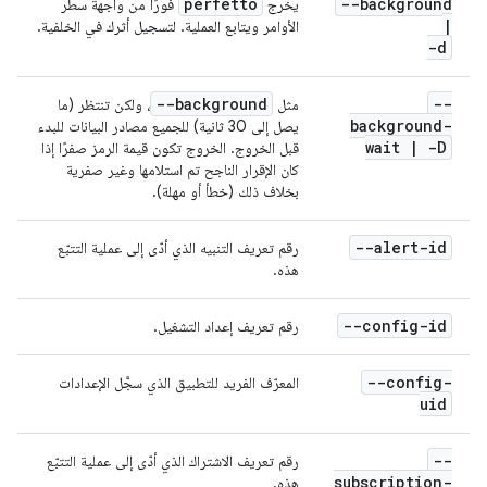
perfetto
--background
يخرج
فورًا من واجهة سطر
|
الأوامر ويتابع العملية. لتسجيل أثرك في الخلفية.
-d
--background
--
مثل
، ولكن تنتظر (ما
background-
يصل إلى 30 ثانية) للجميع مصادر البيانات للبدء
wait
|
-D
قبل الخروج. الخروج تكون قيمة الرمز صفرًا إذا
كان الإقرار الناجح تم استلامها وغير صفرية
بخلاف ذلك (خطأ أو مهلة).
--alert-id
رقم تعريف التنبيه الذي أدّى إلى عملية التتبّع
هذه.
--config-id
رقم تعريف إعداد التشغيل.
--config-
المعرّف الفريد للتطبيق الذي سجَّل الإعدادات
uid
--
رقم تعريف الاشتراك الذي أدّى إلى عملية التتبّع
subscription-
هذه.