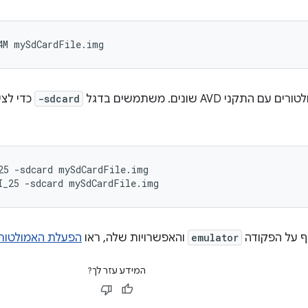
4M mySdCardFile.img
תקני AVD שונים. משתמשים בדגל
-sdcard
כדי לצי
25 -sdcard mySdCardFile.img

ף על הפקודה
emulator
והאפשרויות שלה, ראו
הפעלת האמולטור
המידע עזר לך?