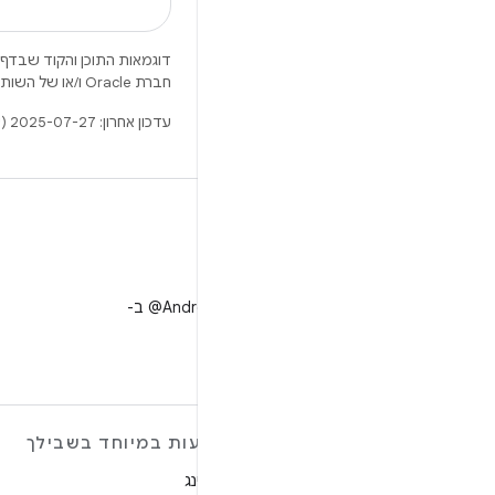
דוגמאות התוכן והקוד שבדף 
חברת Oracle ו/או של השותפים העצמאיים שלה.
עדכון אחרון: 2025-07-27 (שעון UTC).
X
למעקב אחר ‎@AndroidDev ב-
X
מידע נוסף על ANDROID
הצעות במיוחד בשבילך
Android
גיימינג