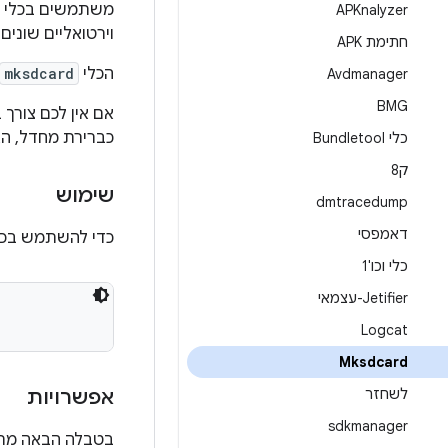
משתמשים בכלי
APKnalyzer
וירטואליים שונים (AVD) של Android כדי לדמות את הנוכחות שלהם של אותו כרטיס SD במספר מכש
חתימת APK
הכלי
mksdcard
Avdmanager
BMG
אם אין לכם צורך
כברירת מחדל, האמו
כלי Bundletool
ק8
שימוש
dmtracedump
דאמפסי
כדי להשתמש בכ
כלי וכו'1
Jetifier-עצמאי
Logcat
Mksdcard
לשחזר
אפשרויות
sdkmanager
בטבלה הבאה מתו