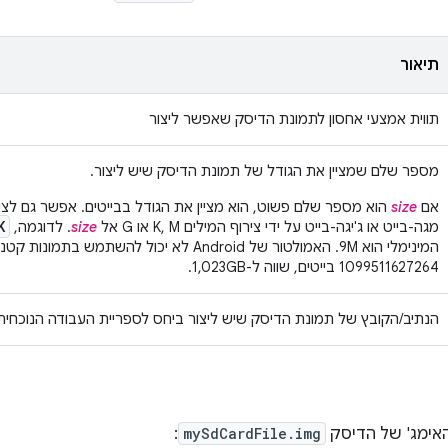
תיאור
תווית אמצעי אחסון לתמונת הדיסק שאפשר ליצור
מספר שלם שמציין את הגודל של תמונת הדיסק שיש ליצור.
אם
size
K
מגה-בייט או ג'יגה-בייט על ידי צירוף המילים K, M או G אל
size
. לדוגמה,
המינימלי הוא 9M. האמולטור של Android לא יכול להש
1099511627264 בייטים, שווה ל-1,023GB.
הנתיב/הקובץ של תמונת הדיסק שיש ליצור ביחס לספריית העבודה הנוכחית
האימג' של הדיסק
mySdCardFile.img
: