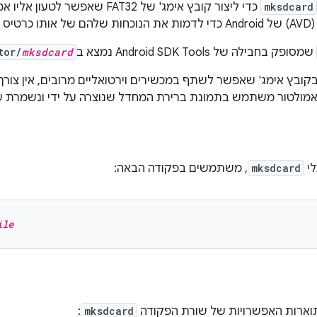
mksdcard
כדי ליצור קובץ אימג' של FAT32 שאפ
ירים.
שמסופק בחבילה של Android SDK Tools נמצא ב
mksdcard
tor/
 בקובץ אימג' שאפשר לשתף במכשירים וירטואליים מרובים, אין צ
לטור משתמש בתמונת ברירת המחדל שנוצרה על ידי ונשמרת עם ב-AVD במקום
לי
mksdcard
, משתמשים בפקודה הבאה:
ile
ארות האפשרויות של שורת הפקודה
mksdcard
: