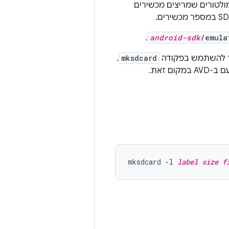
שר לטעון אליו אמולטורים שמריצים מכשירים
.
android-sdk
/emula
ורך להשתמש בפקודה
mksdcard
.
 זאת.
mksdcard -l 
label
size
f