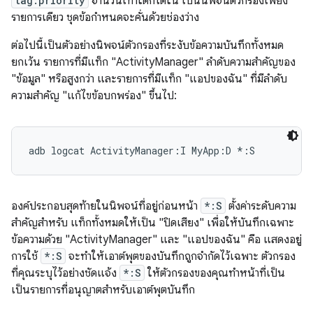
tag:priority
จำนวนเท่าใดก็ได้ใน เป็นนิพจน์ตัวกรองเพียง
รายการเดียว ชุดข้อกำหนดจะคั่นด้วยช่องว่าง
ต่อไปนี้เป็นตัวอย่างนิพจน์ตัวกรองที่ระงับข้อความบันทึกทั้งหมด
ยกเว้น รายการที่มีแท็ก "ActivityManager" ลำดับความสำคัญของ
"ข้อมูล" หรือสูงกว่า และรายการที่มีแท็ก "แอปของฉัน" ที่มีลำดับ
ความสำคัญ "แก้ไขข้อบกพร่อง" ขึ้นไป:
องค์ประกอบสุดท้ายในนิพจน์ที่อยู่ก่อนหน้า
*:S
ตั้งค่าระดับความ
สำคัญสำหรับ แท็กทั้งหมดให้เป็น "ปิดเสียง" เพื่อให้บันทึกเฉพาะ
ข้อความด้วย "ActivityManager" และ "แอปของฉัน" คือ แสดงอยู่
การใช้
*:S
จะทำให้เอาต์พุตของบันทึกถูกจำกัดไว้เฉพาะ ตัวกรอง
ที่คุณระบุไว้อย่างชัดแจ้ง
*:S
ให้ตัวกรองของคุณทำหน้าที่เป็น
เป็นรายการที่อนุญาตสำหรับเอาต์พุตบันทึก