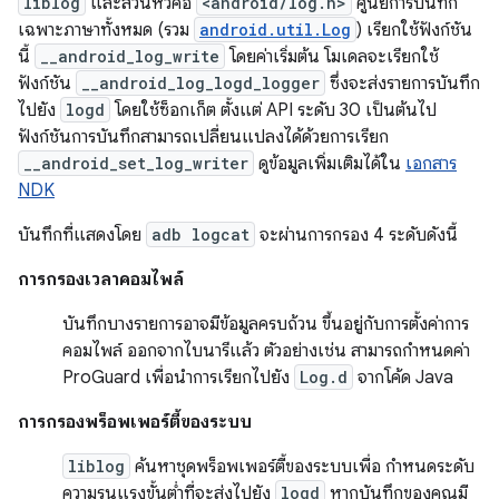
liblog
และส่วนหัวคือ
<android/log.h>
ศูนย์การบันทึก
เฉพาะภาษาทั้งหมด (รวม
android.util.Log
) เรียกใช้ฟังก์ชัน
นี้
__android_log_write
โดยค่าเริ่มต้น โมเดลจะเรียกใช้
ฟังก์ชัน
__android_log_logd_logger
ซึ่งจะส่งรายการบันทึก
ไปยัง
logd
โดยใช้ซ็อกเก็ต ตั้งแต่ API ระดับ 30 เป็นต้นไป
ฟังก์ชันการบันทึกสามารถเปลี่ยนแปลงได้ด้วยการเรียก
__android_set_log_writer
ดูข้อมูลเพิ่มเติมได้ใน
เอกสาร
NDK
บันทึกที่แสดงโดย
adb logcat
จะผ่านการกรอง 4 ระดับดังนี้
การกรองเวลาคอมไพล์
บันทึกบางรายการอาจมีข้อมูลครบถ้วน ขึ้นอยู่กับการตั้งค่าการ
คอมไพล์ ออกจากไบนารีแล้ว ตัวอย่างเช่น สามารถกำหนดค่า
ProGuard เพื่อนำการเรียกไปยัง
Log.d
จากโค้ด Java
การกรองพร็อพเพอร์ตี้ของระบบ
liblog
ค้นหาชุดพร็อพเพอร์ตี้ของระบบเพื่อ กำหนดระดับ
ความรุนแรงขั้นต่ำที่จะส่งไปยัง
logd
หากบันทึกของคุณมี