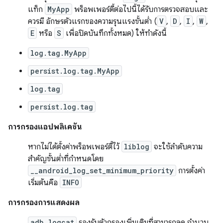
แท็ก
MyApp
พร็อพเพอร์ตี้ต่อไปนี้ได้รับการตรวจสอบและ
ควรมี อักษรตัวแรกของความรุนแรงขั้นต่ำ (
V
,
D
,
I
,
W
,
E
หรือ
S
เพื่อปิดบันทึกทั้งหมด) ให้ทำดังนี้
log.tag.MyApp
persist.log.tag.MyApp
log.tag
persist.log.tag
การกรองแอปพลิเคชัน
หากไม่ได้ตั้งค่าพร็อพเพอร์ตี้ไว้
liblog
จะใช้ลำดับความ
สำคัญขั้นต่ำที่กำหนดโดย
__android_log_set_minimum_priority
การตั้งค่า
เริ่มต้นคือ
INFO
การกรองการแสดงผล
adb logcat
รองรับตัวกรองเพิ่มเติมที่สามารถลด จำนวน