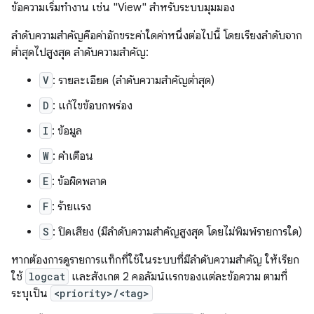
ข้อความเริ่มทำงาน เช่น "View" สำหรับระบบมุมมอง
ลำดับความสำคัญคือค่าอักขระค่าใดค่าหนึ่งต่อไปนี้ โดยเรียงลำดับจาก
ต่ำสุดไปสูงสุด ลำดับความสำคัญ:
V
: รายละเอียด (ลำดับความสำคัญต่ำสุด)
D
: แก้ไขข้อบกพร่อง
I
: ข้อมูล
W
: คำเตือน
E
: ข้อผิดพลาด
F
: ร้ายแรง
S
: ปิดเสียง (มีลำดับความสำคัญสูงสุด โดยไม่พิมพ์รายการใด)
หากต้องการดูรายการแท็กที่ใช้ในระบบที่มีลำดับความสำคัญ ให้เรียก
ใช้
logcat
และสังเกต 2 คอลัมน์แรกของแต่ละข้อความ ตามที่
ระบุเป็น
<priority>/<tag>