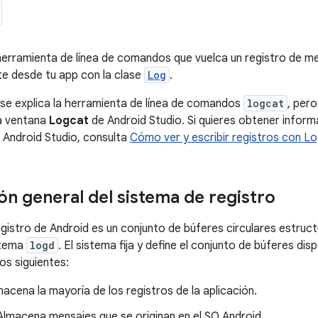
erramienta de línea de comandos que vuelca un registro de men
ste desde tu app con la clase
Log
.
 se explica la herramienta de línea de comandos
logcat
, per
la ventana
Logcat
de Android Studio. Si quieres obtener informa
 Android Studio, consulta
Cómo ver y escribir registros con L
ón general del sistema de registro
egistro de Android es un conjunto de búferes circulares estruc
stema
logd
. El sistema fija y define el conjunto de búferes di
os siguientes:
macena la mayoría de los registros de la aplicación.
 Almacena mensajes que se originan en el SO Android.