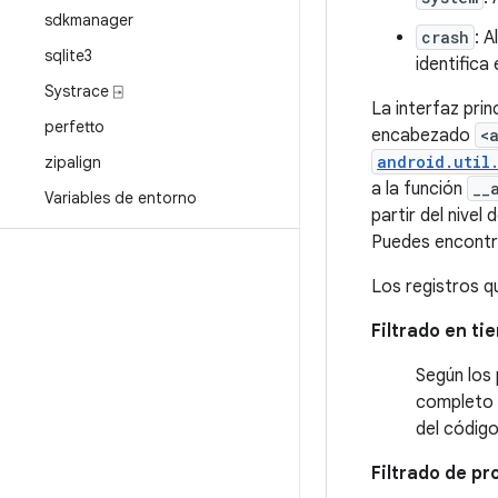
sdkmanager
crash
: 
sqlite3
identifica 
Systrace ⍈
La interfaz pri
perfetto
encabezado
<
android.util
zipalign
a la función
__
Variables de entorno
partir del nivel
Puedes encontr
Los registros 
Filtrado en t
Según los 
completo d
del código
Filtrado de p