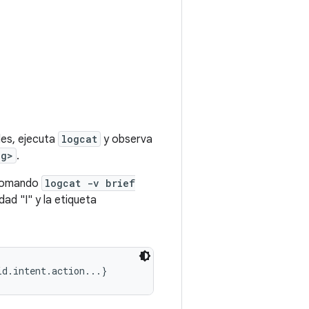
des, ejecuta
logcat
y observa
ag>
.
 comando
logcat -v brief
dad "I" y la etiqueta