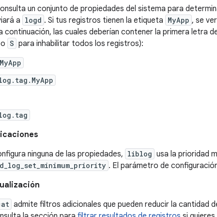
onsulta un conjunto de propiedades del sistema para determina
viará a
logd
. Si tus registros tienen la etiqueta
MyApp
, se ve
a continuación, las cuales deberían contener la primera letra d
o
S
para inhabilitar todos los registros):
.MyApp
log.tag.MyApp
log.tag
licaciones
onfigura ninguna de las propiedades,
liblog
usa la prioridad 
d_log_set_minimum_priority
. El parámetro de configuraci
sualización
cat
admite filtros adicionales que pueden reducir la cantidad 
onsulta la sección para
filtrar resultados de registros
si quieres