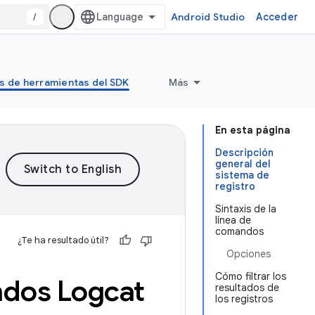
/
Android Studio
Acceder
s de herramientas del SDK
Más
En esta página
Descripción
general del
sistema de
registro
Sintaxis de la
línea de
comandos
¿Te ha resultado útil?
Opciones
Cómo filtrar los
ndos Logcat
resultados de
los registros