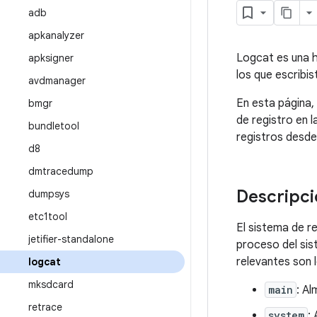
adb
apkanalyzer
Logcat es una h
apksigner
los que escribi
avdmanager
En esta página,
bmgr
de registro en 
bundletool
registros desde
d8
dmtracedump
Descripci
dumpsys
etc1tool
El sistema de r
jetifier-standalone
proceso del si
relevantes son l
logcat
mksdcard
main
: Al
retrace
system
: