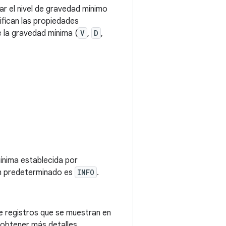
r el nivel de gravedad mínimo
rifican las propiedades
e la gravedad mínima (
V
,
D
,
mínima establecida por
ón predeterminado es
INFO
.
de registros que se muestran en
 obtener más detalles.