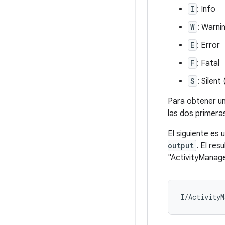
I
: Info
W
: Warni
E
: Error
F
: Fatal
S
: Silen
Para obtener un
las dos primer
El siguiente es
output
. El res
"ActivityManage