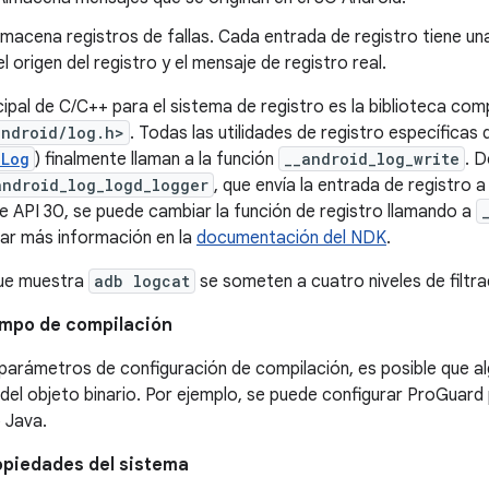
Almacena registros de fallas. Cada entrada de registro tiene un
el origen del registro y el mensaje de registro real.
ncipal de C/C++ para el sistema de registro es la biblioteca co
android/log.h>
. Todas las utilidades de registro específicas 
.Log
) finalmente llaman a la función
__android_log_write
. 
android_log_logd_logger
, que envía la entrada de registro 
 de API 30, se puede cambiar la función de registro llamando a
ar más información en la
documentación del NDK
.
que muestra
adb logcat
se someten a cuatro niveles de filtra
iempo de compilación
parámetros de configuración de compilación, es posible que al
el objeto binario. Por ejemplo, se puede configurar ProGuard
 Java.
ropiedades del sistema