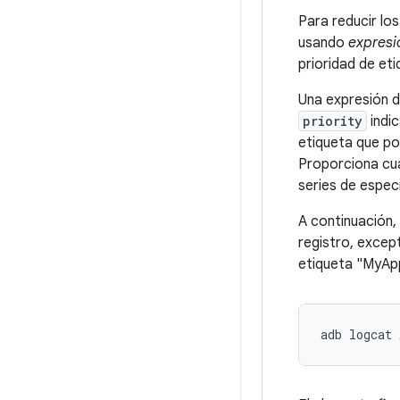
Para reducir los
usando
expresio
prioridad de et
Una expresión d
priority
indic
etiqueta que pos
Proporciona cua
series de espec
A continuación,
registro, excep
etiqueta "MyApp