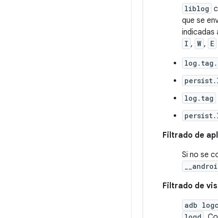
liblog
c
que se en
indicadas 
I
,
W
,
E
log.tag
persist.
log.tag
persist.
Filtrado de ap
Si no se c
__androi
Filtrado de vi
adb log
logd
. C