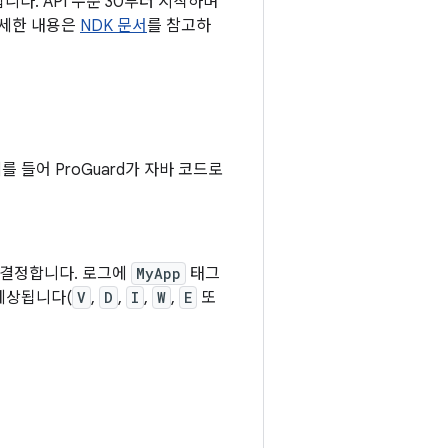
다. API 수준 30부터 시작하며
자세한 내용은
NDK 문서
를 참고하
 들어 ProGuard가 자바 코드로
 결정합니다. 로그에
MyApp
태그
예상됩니다(
V
,
D
,
I
,
W
,
E
또