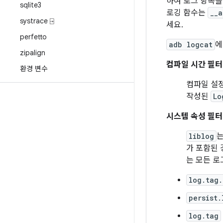
하여 로그 항목
sqlite3
로깅 함수는
__a
systrace ⍈
세요.
perfetto
adb logcat
에
zipalign
컴파일 시간 필
환경 변수
컴파일 설정
작성된
Lo
시스템 속성 필
liblog
는
가 포함된 
는 모든 
log.tag
persist.
log.tag