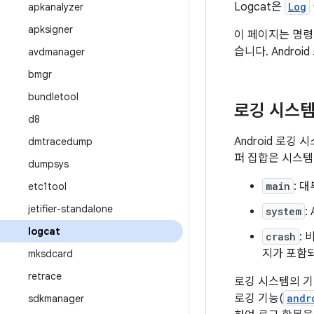
Logcat은
Log
apkanalyzer
apksigner
이 페이지는 명
습니다. Andr
avdmanager
bmgr
bundletool
로깅 시스템
d8
Android 로깅
dmtracedump
퍼 집합은 시스템
dumpsys
main
: 
etc1tool
jetifier-standalone
system
:
logcat
crash
:
지가 포함
mksdcard
retrace
로깅 시스템의 기
로깅 기능(
andr
sdkmanager