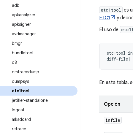
adb
etc1tool
es u
apkanalyzer
ETC1
y decod
apksigner
El uso de
etc1
avdmanager
bmgr
bundletool
etc1tool in
diff-file] 
d8
dmtracedump
dumpsys
En esta tabla, 
etc1tool
jetifier-standalone
Opción
logcat
mksdcard
infile
retrace