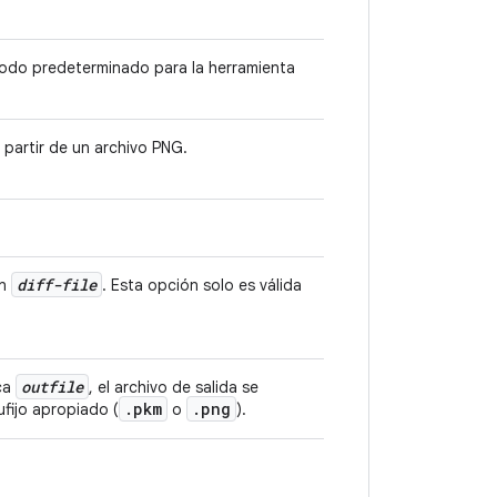
 modo predeterminado para la herramienta
partir de un archivo PNG.
diff-file
en
. Esta opción solo es válida
outfile
ica
, el archivo de salida se
.
pkm
.
png
ufijo apropiado (
o
).