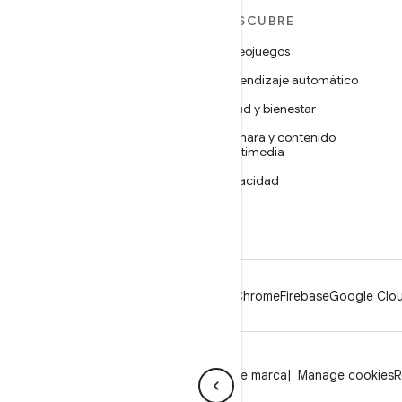
MÁS ANDROID
DESCUBRE
Android
Videojuegos
Android para empresas
Aprendizaje automático
Seguridad
Salud y bienestar
Código abierto
Cámara y contenido
multimedia
Noticias
Privacidad
Blog
5G
Podcasts
Android
Chrome
Firebase
Google Clou
Privacidad
Licencia
Lineamientos de marca
Manage cookies
R