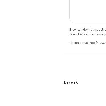
El contenido y las muestr
OpenJDK son marcas regis
Última actualización: 2
X
Sigue a @AndroidDev en X