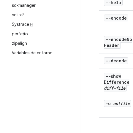
--help
sdkmanager
sqlite3
--encode
Systrace ⍈
perfetto
--encode
No
zipalign
Header
Variables de entorno
--decode
--show
Difference
diff-file
-o
outfile