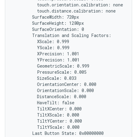
          touch.orientation.calibration: none

          touch.distance.calibration: none

        SurfaceWidth: 720px

        SurfaceHeight: 1280px

        SurfaceOrientation: 0

        Translation and Scaling Factors:

          XScale: 0.999

          YScale: 0.999

          XPrecision: 1.001

          YPrecision: 1.001

          GeometricScale: 0.999

          PressureScale: 0.005

          SizeScale: 0.033

          OrientationCenter: 0.000

          OrientationScale: 0.000

          DistanceScale: 0.000

          HaveTilt: false

          TiltXCenter: 0.000

          TiltXScale: 0.000

          TiltYCenter: 0.000

          TiltYScale: 0.000

        Last Button State: 0x00000000
