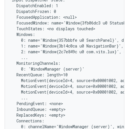
  DispatchEnabled: 1

  DispatchFrozen: 0

  FocusedApplication: <null>

  FocusedWindow: name='Window{3fb06dc3 u0 StatusBar
  TouchStates: <no displays touched>

  Windows:

    0: name='Window{357bbbfe u0 SearchPanel}', dis
    1: name='Window{3b14c0ca u0 NavigationBar}', d
    2: name='Window{2c7e849c u0 com.vito.lux}', di
    ...

  MonitoringChannels:

    0: 'WindowManager (server)'

  RecentQueue: length=10

    MotionEvent(deviceId=4, source=0x00001002, act
    MotionEvent(deviceId=4, source=0x00001002, act
    MotionEvent(deviceId=4, source=0x00001002, act
    ...

  PendingEvent: <none>

  InboundQueue: <empty>

  ReplacedKeys: <empty>

  Connections:

    0: channelName='WindowManager (server)', windo