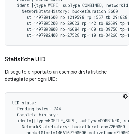
  ident=[{type=WIFI, subType=COMBINED, networkId="
    NetworkStatsHistory: bucketDuration=3600

      st=1497891600 rb=1219598 rp=1557 tb=291628 tp
      st=1497895200 rb=29623 rp=142 tb=82699 tp=182
      st=1497898800 rb=46684 rp=160 tb=39756 tp=191
Statistiche UID
Di seguito è riportato un esempio di statistiche
dettagliate per ogni UID:
UID stats:

  Pending bytes: 744

  Complete history:

  ident=[[type=MOBILE_SUPL, subType=COMBINED, subs
    NetworkStatsHistory: bucketDuration=7200000

      bucketStart=1406167200000 activeTime=7200000 