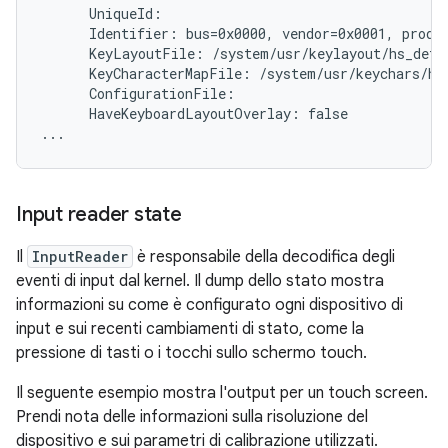
      UniqueId:

      Identifier: bus=0x0000, vendor=0x0001, produc
      KeyLayoutFile: /system/usr/keylayout/hs_detec
      KeyCharacterMapFile: /system/usr/keychars/hs_
      ConfigurationFile:

      HaveKeyboardLayoutOverlay: false

Input reader state
Il
InputReader
è responsabile della decodifica degli
eventi di input dal kernel. Il dump dello stato mostra
informazioni su come è configurato ogni dispositivo di
input e sui recenti cambiamenti di stato, come la
pressione di tasti o i tocchi sullo schermo touch.
Il seguente esempio mostra l'output per un touch screen.
Prendi nota delle informazioni sulla risoluzione del
dispositivo e sui parametri di calibrazione utilizzati.