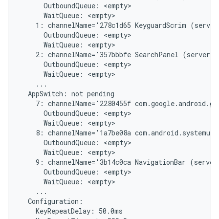
      OutboundQueue: <empty>

      WaitQueue: <empty>

    1: channelName='278c1d65 KeyguardScrim (server
      OutboundQueue: <empty>

      WaitQueue: <empty>

    2: channelName='357bbbfe SearchPanel (server)'
      OutboundQueue: <empty>

      WaitQueue: <empty>

    ...

  AppSwitch: not pending

    7: channelName='2280455f com.google.android.gm
      OutboundQueue: <empty>

      WaitQueue: <empty>

    8: channelName='1a7be08a com.android.systemui/
      OutboundQueue: <empty>

      WaitQueue: <empty>

    9: channelName='3b14c0ca NavigationBar (server
      OutboundQueue: <empty>

      WaitQueue: <empty>

    ...

  Configuration:

    KeyRepeatDelay: 50.0ms
