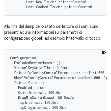
        Last Raw Touch: pointerCount=0

Alla fine del dump dello stato del lettore di input, sono
presenti alcune informazioni sui parametri di
configurazione globali, ad esempio l'intervallo di tocco:
Configuration:

  ExcludedDeviceNames: []

  VirtualKeyQuietTime: 0.0ms

  PointerVelocityControlParameters: scale=1.000, l
  WheelVelocityControlParameters: scale=1.000, lowT
  PointerGesture:

    Enabled: true

    QuietInterval: 100.0ms

    DragMinSwitchSpeed: 50.0px/s

    TapInterval: 150.0ms

    TapDragInterval: 300.0ms
