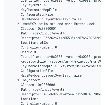
      Identifier: bus=0x0000, vendor=0x0000, produc
      KeyLayoutFile:

      KeyCharacterMapFile:

      ConfigurationFile:

      HaveKeyboardLayoutOverlay: false

    2: msm8974-taiko-mtp-snd-card Button Jack

      Classes: 0x00000001

      Path: /dev/input/event4

      Descriptor: 96fe62b244c555351ec576b282232e787
      Location: ALSA

      ControllerNumber: 0

      UniqueId:

      Identifier: bus=0x0000, vendor=0x0000, produc
      KeyLayoutFile: /system/usr/keylayout/msm8974
      KeyCharacterMapFile: /system/usr/keychars/ms
      ConfigurationFile:

      HaveKeyboardLayoutOverlay: false

    3: hs_detect

      Classes: 0x00000081

      Path: /dev/input/event3

      Descriptor: 485d69228e24f5e46da1598745890b214
      Location:

      ControllerNumber: 0
