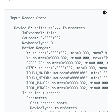
Input Reader State

...

  Device 6: Melfas MMSxxx Touchscreen

      IsExternal: false

      Sources: 0x00001002

      KeyboardType: 0

      Motion Ranges:

        X: source=0x00001002, min=0.000, max=719.00
        Y: source=0x00001002, min=0.000, max=1279.0
        PRESSURE: source=0x00001002, min=0.000, max
        SIZE: source=0x00001002, min=0.000, max=1.0
        TOUCH_MAJOR: source=0x00001002, min=0.000, 
        TOUCH_MINOR: source=0x00001002, min=0.000, 
        TOOL_MAJOR: source=0x00001002, min=0.000, 
        TOOL_MINOR: source=0x00001002, min=0.000, 
      Touch Input Mapper:

        Parameters:

          GestureMode: spots

          DeviceType: touchScreen
