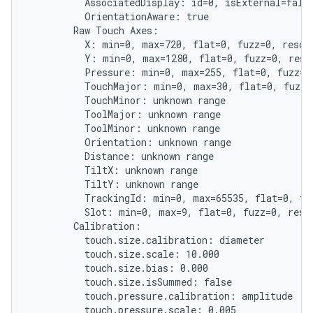
          AssociatedDisplay: id=0, isExternal=false
          OrientationAware: true

        Raw Touch Axes:

          X: min=0, max=720, flat=0, fuzz=0, resolu
          Y: min=0, max=1280, flat=0, fuzz=0, resol
          Pressure: min=0, max=255, flat=0, fuzz=0,
          TouchMajor: min=0, max=30, flat=0, fuzz=0
          TouchMinor: unknown range

          ToolMajor: unknown range

          ToolMinor: unknown range

          Orientation: unknown range

          Distance: unknown range

          TiltX: unknown range

          TiltY: unknown range

          TrackingId: min=0, max=65535, flat=0, fuz
          Slot: min=0, max=9, flat=0, fuzz=0, resol
        Calibration:

          touch.size.calibration: diameter

          touch.size.scale: 10.000

          touch.size.bias: 0.000

          touch.size.isSummed: false

          touch.pressure.calibration: amplitude

          touch.pressure.scale: 0.005
