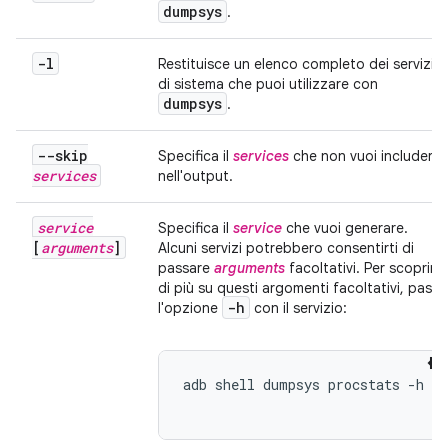
dumpsys
.
-l
Restituisce un elenco completo dei servizi
di sistema che puoi utilizzare con
dumpsys
.
--skip
Specifica il
services
che non vuoi includere
services
nell'output.
service
Specifica il
service
che vuoi generare.
[
arguments
]
Alcuni servizi potrebbero consentirti di
passare
arguments
facoltativi. Per scoprire
di più su questi argomenti facoltativi, passa
-h
l'opzione
con il servizio:
adb shell dumpsys procstats -h
