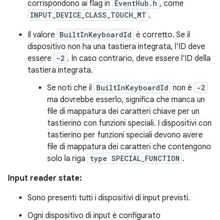
corrispondono ai flag in
EventHub.h
, come
INPUT_DEVICE_CLASS_TOUCH_MT
.
Il valore
BuiltInKeyboardId
è corretto. Se il
dispositivo non ha una tastiera integrata, l'ID deve
essere
-2
. In caso contrario, deve essere l'ID della
tastiera integrata.
Se noti che il
BuiltInKeyboardId
non è
-2
ma dovrebbe esserlo, significa che manca un
file di mappatura dei caratteri chiave per un
tastierino con funzioni speciali. I dispositivi con
tastierino per funzioni speciali devono avere
file di mappatura dei caratteri che contengono
solo la riga
type SPECIAL_FUNCTION
.
Input reader state:
Sono presenti tutti i dispositivi di input previsti.
Ogni dispositivo di input è configurato