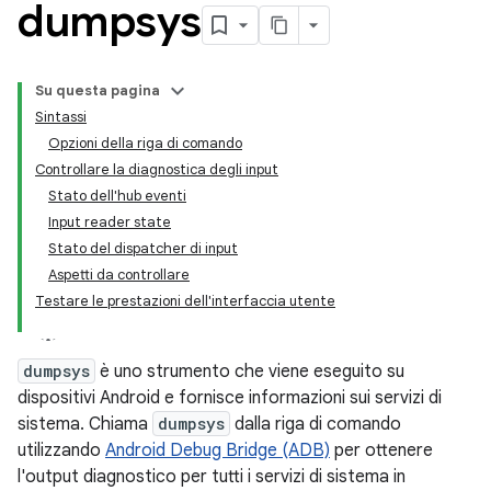
dumpsys
Su questa pagina
Sintassi
Opzioni della riga di comando
Controllare la diagnostica degli input
Stato dell'hub eventi
Input reader state
Stato del dispatcher di input
Aspetti da controllare
Testare le prestazioni dell'interfaccia utente
dumpsys
è uno strumento che viene eseguito su
dispositivi Android e fornisce informazioni sui servizi di
sistema. Chiama
dumpsys
dalla riga di comando
utilizzando
Android Debug Bridge (ADB)
per ottenere
l'output diagnostico per tutti i servizi di sistema in