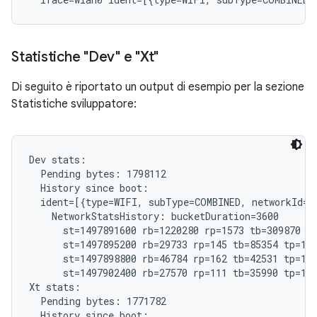
Statistiche "Dev" e "Xt"
Di seguito è riportato un output di esempio per la sezione
Statistiche sviluppatore:
Dev stats:

  Pending bytes: 1798112

  History since boot:

  ident=[{type=WIFI, subType=COMBINED, networkId="
    NetworkStatsHistory: bucketDuration=3600

      st=1497891600 rb=1220280 rp=1573 tb=309870 tp
      st=1497895200 rb=29733 rp=145 tb=85354 tp=185
      st=1497898800 rb=46784 rp=162 tb=42531 tp=192
      st=1497902400 rb=27570 rp=111 tb=35990 tp=121
Xt stats:

  Pending bytes: 1771782

  History since boot:
