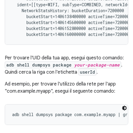
  ident=[[type=WIFI, subType=COMBINED, networkId="
    NetworkStatsHistory: bucketDuration=7200000

      bucketStart=1406138400000 activeTime=7200000 
      bucketStart=1406145600000 activeTime=7200000 
      bucketStart=1406152800000 activeTime=7200000 
Per trovare l'UID della tua app, esegui questo comando:
adb shell dumpsys package
your-package-name
.
Quindi cerca la riga con l'etichetta
userId
.
Ad esempio, per trovare l'utilizzo della rete per l'app
"com.example.myapp", esegui il seguente comando: