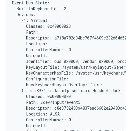
Event Hub State:

  BuiltInKeyboardId: -2

  Devices:

    -1: Virtual

      Classes: 0x40000023

      Path: 
      Descriptor: a718a782d34bc767f4689c232d64d5279
      Location:

      ControllerNumber: 0

      UniqueId: 
      Identifier: bus=0x0000, vendor=0x0000, produc
      KeyLayoutFile: /system/usr/keylayout/Generic.
      KeyCharacterMapFile: /system/usr/keychars/Vir
      ConfigurationFile:

      HaveKeyboardLayoutOverlay: false

    1: msm8974-taiko-mtp-snd-card Headset Jack

      Classes: 0x00000080

      Path: /dev/input/event5

      Descriptor: c8e3782483b4837ead6602e20483c46ff
      Location: ALSA

      ControllerNumber: 0

      UniqueId:
