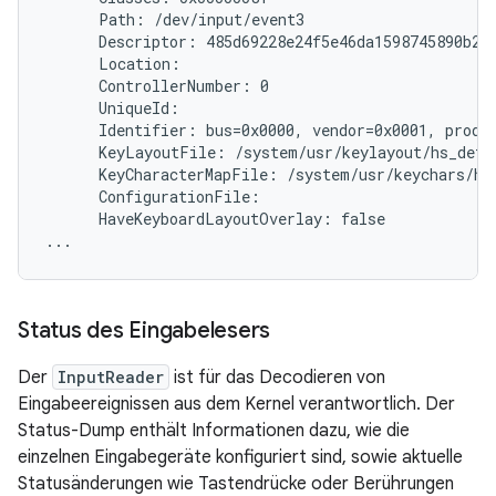
      Path: /dev/input/event3

      Descriptor: 485d69228e24f5e46da1598745890b214
      Location:

      ControllerNumber: 0

      UniqueId:

      Identifier: bus=0x0000, vendor=0x0001, produc
      KeyLayoutFile: /system/usr/keylayout/hs_detec
      KeyCharacterMapFile: /system/usr/keychars/hs_
      ConfigurationFile:

      HaveKeyboardLayoutOverlay: false

Status des Eingabelesers
Der
InputReader
ist für das Decodieren von
Eingabeereignissen aus dem Kernel verantwortlich. Der
Status-Dump enthält Informationen dazu, wie die
einzelnen Eingabegeräte konfiguriert sind, sowie aktuelle
Statusänderungen wie Tastendrücke oder Berührungen