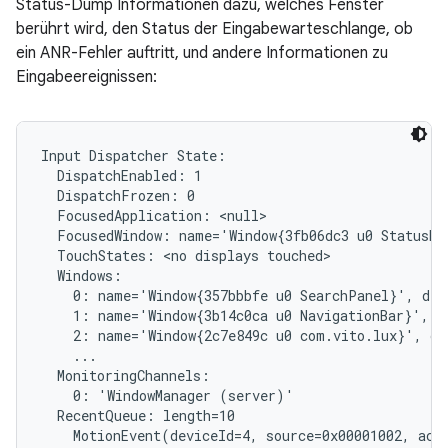
Status-Dump Informationen dazu, welches Fenster
berührt wird, den Status der Eingabewarteschlange, ob
ein ANR-Fehler auftritt, und andere Informationen zu
Eingabeereignissen:
Input Dispatcher State:

  DispatchEnabled: 1

  DispatchFrozen: 0

  FocusedApplication: <null>

  FocusedWindow: name='Window{3fb06dc3 u0 StatusBar
  TouchStates: <no displays touched>

  Windows:

    0: name='Window{357bbbfe u0 SearchPanel}', dis
    1: name='Window{3b14c0ca u0 NavigationBar}', d
    2: name='Window{2c7e849c u0 com.vito.lux}', di
    ...

  MonitoringChannels:

    0: 'WindowManager (server)'

  RecentQueue: length=10

    MotionEvent(deviceId=4, source=0x00001002, act