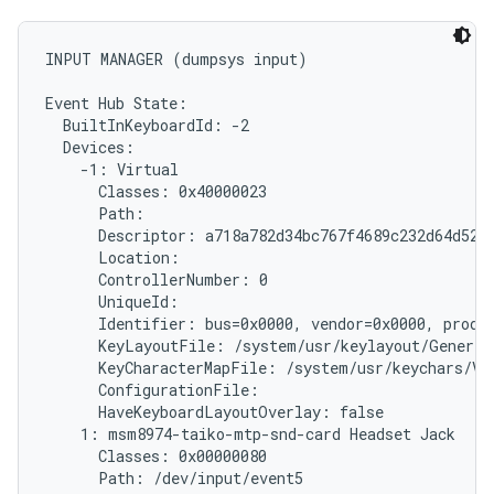
INPUT MANAGER (dumpsys input)

Event Hub State:

  BuiltInKeyboardId: -2

  Devices:

    -1: Virtual

      Classes: 0x40000023

      Path: 
      Descriptor: a718a782d34bc767f4689c232d64d5279
      Location:

      ControllerNumber: 0

      UniqueId: 
      Identifier: bus=0x0000, vendor=0x0000, produc
      KeyLayoutFile: /system/usr/keylayout/Generic.
      KeyCharacterMapFile: /system/usr/keychars/Vir
      ConfigurationFile:

      HaveKeyboardLayoutOverlay: false

    1: msm8974-taiko-mtp-snd-card Headset Jack

      Classes: 0x00000080

      Path: /dev/input/event5
