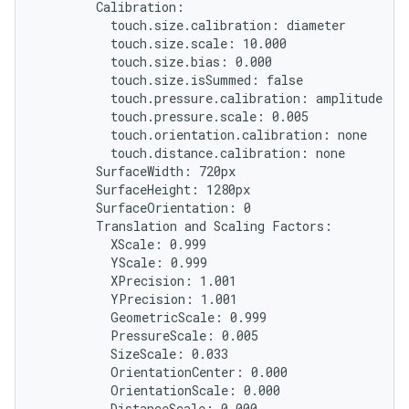
        Calibration:

          touch.size.calibration: diameter

          touch.size.scale: 10.000

          touch.size.bias: 0.000

          touch.size.isSummed: false

          touch.pressure.calibration: amplitude

          touch.pressure.scale: 0.005

          touch.orientation.calibration: none

          touch.distance.calibration: none

        SurfaceWidth: 720px

        SurfaceHeight: 1280px

        SurfaceOrientation: 0

        Translation and Scaling Factors:

          XScale: 0.999

          YScale: 0.999

          XPrecision: 1.001

          YPrecision: 1.001

          GeometricScale: 0.999

          PressureScale: 0.005

          SizeScale: 0.033

          OrientationCenter: 0.000

          OrientationScale: 0.000

          DistanceScale: 0.000
