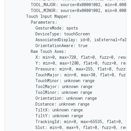
        TOOL_MAJOR: source=0x00001002, min=0.000, 
        TOOL_MINOR: source=0x00001002, min=0.000, 
      Touch Input Mapper:

        Parameters:

          GestureMode: spots

          DeviceType: touchScreen

          AssociatedDisplay: id=0, isExternal=false
          OrientationAware: true

        Raw Touch Axes:

          X: min=0, max=720, flat=0, fuzz=0, resolu
          Y: min=0, max=1280, flat=0, fuzz=0, resol
          Pressure: min=0, max=255, flat=0, fuzz=0,
          TouchMajor: min=0, max=30, flat=0, fuzz=0
          TouchMinor: unknown range

          ToolMajor: unknown range

          ToolMinor: unknown range

          Orientation: unknown range

          Distance: unknown range

          TiltX: unknown range

          TiltY: unknown range

          TrackingId: min=0, max=65535, flat=0, fuz
          Slot: min=0, max=9, flat=0, fuzz=0, resol