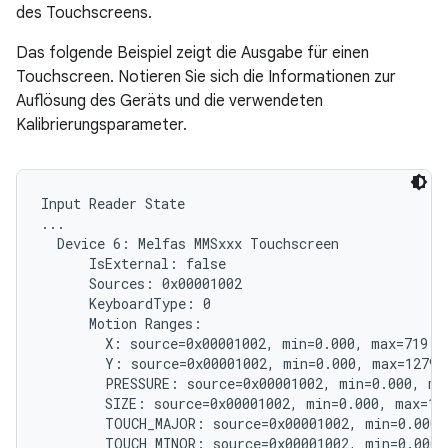
des Touchscreens.
Das folgende Beispiel zeigt die Ausgabe für einen
Touchscreen. Notieren Sie sich die Informationen zur
Auflösung des Geräts und die verwendeten
Kalibrierungsparameter.
Input Reader State

...

  Device 6: Melfas MMSxxx Touchscreen

      IsExternal: false

      Sources: 0x00001002

      KeyboardType: 0

      Motion Ranges:

        X: source=0x00001002, min=0.000, max=719.00
        Y: source=0x00001002, min=0.000, max=1279.0
        PRESSURE: source=0x00001002, min=0.000, max
        SIZE: source=0x00001002, min=0.000, max=1.0
        TOUCH_MAJOR: source=0x00001002, min=0.000, 
        TOUCH_MINOR: source=0x00001002, min=0.000, 