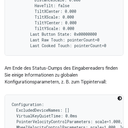
          HaveTilt: false

          TiltXCenter: 0.000

          TiltXScale: 0.000

          TiltYCenter: 0.000

          TiltYScale: 0.000

        Last Button State: 0x00000000

        Last Raw Touch: pointerCount=0

Am Ende des Status-Dumps des Eingabereaders finden
Sie einige Informationen zu globalen
Konfigurationsparametern, z. B. zum Tippintervall:
Configuration:

  ExcludedDeviceNames: []

  VirtualKeyQuietTime: 0.0ms

  PointerVelocityControlParameters: scale=1.000, l
  WheelVelocityControlParameters: scale=1.000, lowT