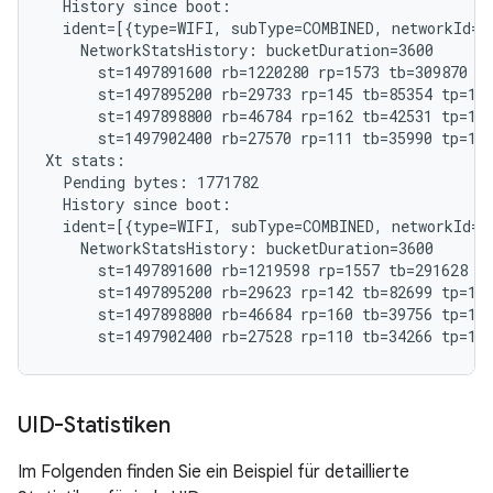
  History since boot:

  ident=[{type=WIFI, subType=COMBINED, networkId="
    NetworkStatsHistory: bucketDuration=3600

      st=1497891600 rb=1220280 rp=1573 tb=309870 tp
      st=1497895200 rb=29733 rp=145 tb=85354 tp=185
      st=1497898800 rb=46784 rp=162 tb=42531 tp=192
      st=1497902400 rb=27570 rp=111 tb=35990 tp=121
Xt stats:

  Pending bytes: 1771782

  History since boot:

  ident=[{type=WIFI, subType=COMBINED, networkId="
    NetworkStatsHistory: bucketDuration=3600

      st=1497891600 rb=1219598 rp=1557 tb=291628 tp
      st=1497895200 rb=29623 rp=142 tb=82699 tp=182
      st=1497898800 rb=46684 rp=160 tb=39756 tp=191
UID-Statistiken
Im Folgenden finden Sie ein Beispiel für detaillierte