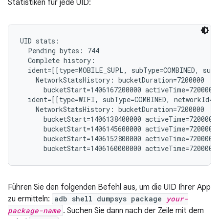
Statistiken für jede UID:
UID stats:

  Pending bytes: 744

  Complete history:

  ident=[[type=MOBILE_SUPL, subType=COMBINED, subs
    NetworkStatsHistory: bucketDuration=7200000

      bucketStart=1406167200000 activeTime=7200000 
  ident=[[type=WIFI, subType=COMBINED, networkId="
    NetworkStatsHistory: bucketDuration=7200000

      bucketStart=1406138400000 activeTime=7200000 
      bucketStart=1406145600000 activeTime=7200000 
      bucketStart=1406152800000 activeTime=7200000 
Führen Sie den folgenden Befehl aus, um die UID Ihrer App
zu ermitteln:
adb shell dumpsys package
your-
package-name
. Suchen Sie dann nach der Zeile mit dem