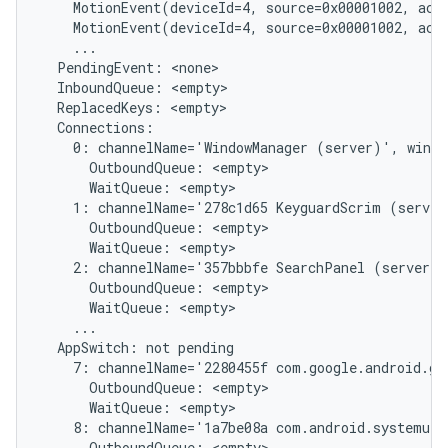
    MotionEvent(deviceId=4, source=0x00001002, act
    MotionEvent(deviceId=4, source=0x00001002, act
    ...

  PendingEvent: <none>

  InboundQueue: <empty>

  ReplacedKeys: <empty>

  Connections:

    0: channelName='WindowManager (server)', windo
      OutboundQueue: <empty>

      WaitQueue: <empty>

    1: channelName='278c1d65 KeyguardScrim (server
      OutboundQueue: <empty>

      WaitQueue: <empty>

    2: channelName='357bbbfe SearchPanel (server)'
      OutboundQueue: <empty>

      WaitQueue: <empty>

    ...

  AppSwitch: not pending

    7: channelName='2280455f com.google.android.gm
      OutboundQueue: <empty>

      WaitQueue: <empty>

    8: channelName='1a7be08a com.android.systemui/
      OutboundQueue: <empty>
