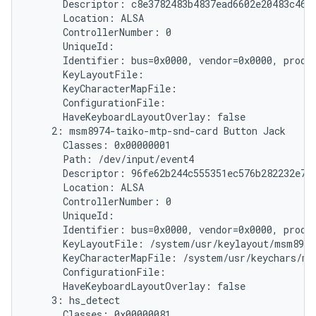
      Descriptor: c8e3782483b4837ead6602e20483c46ff
      Location: ALSA

      ControllerNumber: 0

      UniqueId:

      Identifier: bus=0x0000, vendor=0x0000, produc
      KeyLayoutFile:

      KeyCharacterMapFile:

      ConfigurationFile:

      HaveKeyboardLayoutOverlay: false

    2: msm8974-taiko-mtp-snd-card Button Jack

      Classes: 0x00000001

      Path: /dev/input/event4

      Descriptor: 96fe62b244c555351ec576b282232e787
      Location: ALSA

      ControllerNumber: 0

      UniqueId:

      Identifier: bus=0x0000, vendor=0x0000, produc
      KeyLayoutFile: /system/usr/keylayout/msm8974
      KeyCharacterMapFile: /system/usr/keychars/ms
      ConfigurationFile:

      HaveKeyboardLayoutOverlay: false

    3: hs_detect

      Classes: 0x00000081
