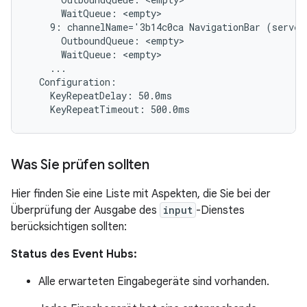
      WaitQueue: <empty>

    9: channelName='3b14c0ca NavigationBar (server
      OutboundQueue: <empty>

      WaitQueue: <empty>

    ...

  Configuration:

    KeyRepeatDelay: 50.0ms

Was Sie prüfen sollten
Hier finden Sie eine Liste mit Aspekten, die Sie bei der
Überprüfung der Ausgabe des
input
-Dienstes
berücksichtigen sollten:
Status des Event Hubs:
Alle erwarteten Eingabegeräte sind vorhanden.