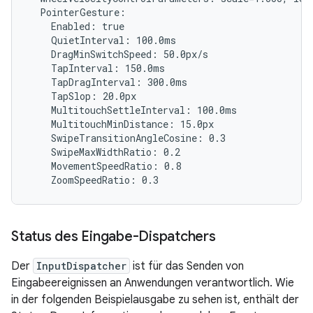
  PointerGesture:

    Enabled: true

    QuietInterval: 100.0ms

    DragMinSwitchSpeed: 50.0px/s

    TapInterval: 150.0ms

    TapDragInterval: 300.0ms

    TapSlop: 20.0px

    MultitouchSettleInterval: 100.0ms

    MultitouchMinDistance: 15.0px

    SwipeTransitionAngleCosine: 0.3

    SwipeMaxWidthRatio: 0.2

    MovementSpeedRatio: 0.8

Status des Eingabe-Dispatchers
Der
InputDispatcher
ist für das Senden von
Eingabeereignissen an Anwendungen verantwortlich. Wie
in der folgenden Beispielausgabe zu sehen ist, enthält der