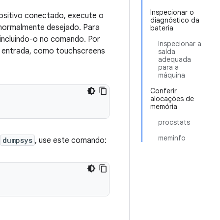
Inspecionar o
positivo conectado, execute o
diagnóstico da
 normalmente desejado. Para
bateria
 incluindo-o no comando. Por
Inspecionar a
 entrada, como touchscreens
saída
adequada
para a
máquina
Conferir
alocações de
memória
procstats
meminfo
dumpsys
, use este comando: