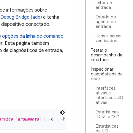
leitor de
entrada
ece informações sobre
 Debug Bridge (adb)
e tenha
Estado do
agente de
 dispositivo conectado.
entrada
s
opções da linha de comando
Itens a serem
verificados
ser. Esta página também
o de diagnósticos de entrada,
Testar o
desempenho da
interface
Inspecionar
diagnósticos de
rede
Interfaces
ativas e
interfaces UID
ativas
Estatísticas
"Dev" e "Xt"
ervice
 [
arguments
Estatísticas
de UID