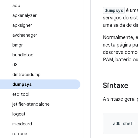
adb
dumpsys
é uma
apkanalyzer
serviços do si
uma saída de d
apksigner
avdmanager
Normalmente, es
nesta página pa
bmgr
descreve como
bundletool
RAM, bateria ou
d8
dmtracedump
Sintaxe
dumpsys
etc1tool
A sintaxe geral
jetifier-standalone
logcat
 adb shell 
mksdcard
retrace