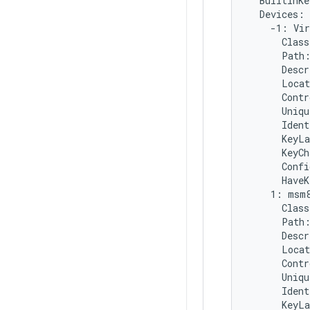
  BuiltInKe
  Devices:

    -1: Vir
      Class
      Path
      Descr
      Locat
      Contr
      Uniqu
      Ident
      KeyLa
      KeyCh
      Confi
      HaveK
    1: msm8
      Class
      Path:
      Descr
      Locat
      Contr
      Uniqu
      Ident
      KeyLa