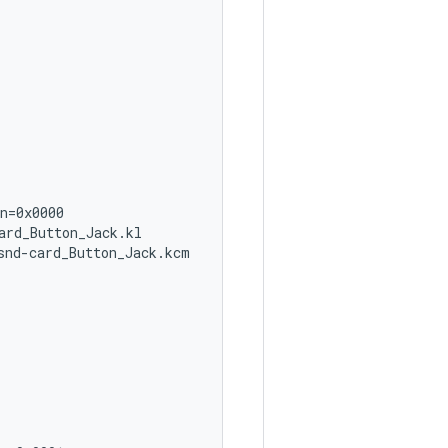
n=0x0000

rd_Button_Jack.kl

nd-card_Button_Jack.kcm
