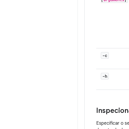
-c
-h
Inspecion
Especificar o s