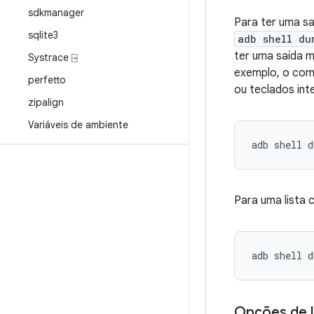
sdkmanager
Para ter uma sa
sqlite3
adb shell du
ter uma saída m
Systrace ⍈
exemplo, o com
perfetto
ou teclados int
zipalign
Variáveis de ambiente
Para uma lista
Opções de 