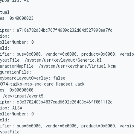
yboardId: -2

tual

es: 0x40000023

: 
iptor: a718a782d34bc767f4689c232d64d527998ea7fd

ion:

ollerNumber: 0

eId: 
ifier: bus=0x0000, vendor=0x0000, product=0x0000, versio
youtFile: /system/usr/keylayout/Generic.kl

aracterMapFile: /system/usr/keychars/Virtual.kcm

gurationFile:

eyboardLayoutOverlay: false

974-taiko-mtp-snd-card Headset Jack

es: 0x00000080

 /dev/input/event5

iptor: c8e3782483b4837ead6602e20483c46ff801112c

ion: ALSA

ollerNumber: 0

eId:

ifier: bus=0x0000, vendor=0x0000, product=0x0000, versio
youtFile:
