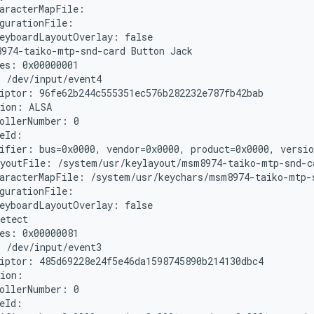
aracterMapFile:

gurationFile:

eyboardLayoutOverlay: false

974-taiko-mtp-snd-card Button Jack

es: 0x00000001

 /dev/input/event4

iptor: 96fe62b244c555351ec576b282232e787fb42bab

ion: ALSA

ollerNumber: 0

eId:

ifier: bus=0x0000, vendor=0x0000, product=0x0000, versio
youtFile: /system/usr/keylayout/msm8974-taiko-mtp-snd-ca
aracterMapFile: /system/usr/keychars/msm8974-taiko-mtp-s
gurationFile:

eyboardLayoutOverlay: false

etect

es: 0x00000081

 /dev/input/event3

iptor: 485d69228e24f5e46da1598745890b214130dbc4

ion:

ollerNumber: 0

eId:
