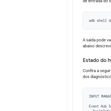
de entrada do 
A saída pode v
abaixo descrev
Estado do h
Confira a segu
dos diagnóstico
INPUT MANAG
Event Hub S