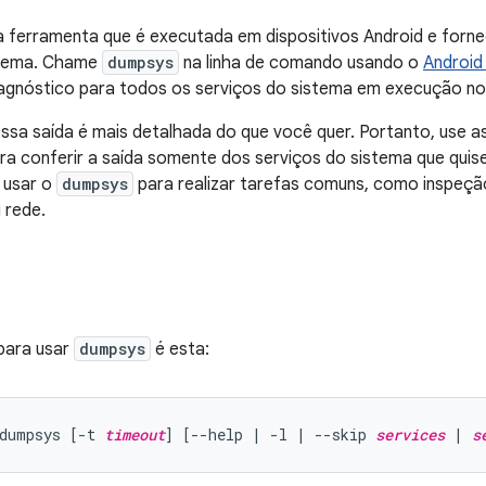
 ferramenta que é executada em dispositivos Android e forn
stema. Chame
dumpsys
na linha de comando usando o
Android
iagnóstico para todos os serviços do sistema em execução no
sa saída é mais detalhada do que você quer. Portanto, use a
ra conferir a saída somente dos serviços do sistema que qui
 usar o
dumpsys
para realizar tarefas comuns, como inspeçã
 rede.
 para usar
dumpsys
é esta:
dumpsys [-t 
timeout
] [--help | -l | --skip 
services
 | 
s