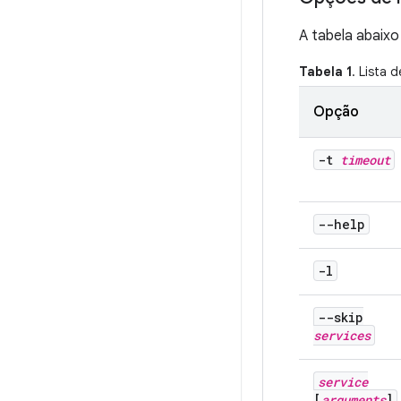
A tabela abaixo
Tabela 1
. Lista 
Opção
-t
timeout
--help
-l
--skip
services
service
[
arguments
]