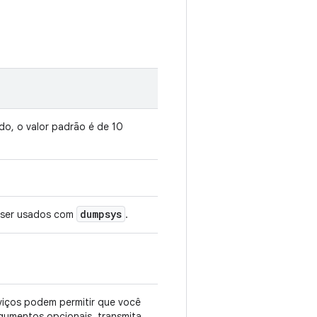
do, o valor padrão é de 10
dumpsys
m ser usados com
.
rviços podem permitir que você
gumentos opcionais, transmita