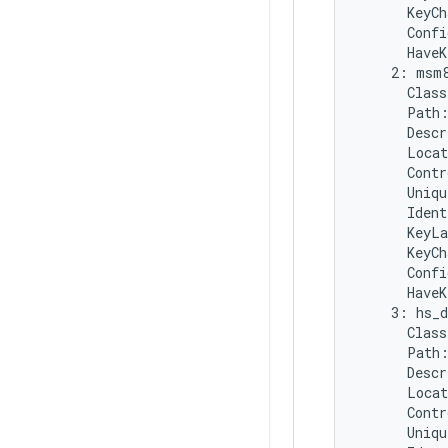
      KeyCh
      Confi
      HaveK
    2: msm8
      Class
      Path:
      Descr
      Locat
      Contr
      Uniqu
      Ident
      KeyLa
      KeyCh
      Confi
      HaveK
    3: hs_d
      Class
      Path:
      Descr
      Locat
      Contr
      Uniqu