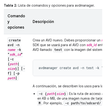
Tabla 2:
Lista de comandos y opciones para avdmanager.
Comando
y
Descripción
opciones
create
Crea un AVD nuevo. Debes proporcionar un
na
avd -n
SDK que se usará para el AVD con
sdk_id
entre
name
-k
test
AVD llamado
con la imagen del sistema x
"
sdk
_
id
"
[-c
{
path
|
avdmanager create avd -n test -k "s
size
}] [-
f] [-p
path
]
A continuación, se describen los usos para la
-c {
path
|
size
}
: Es la ruta de acceso a 
en KB o MB, de una imagen nueva de tarjet
M
-c path/to/sdcard/
. Por ejemplo,
o