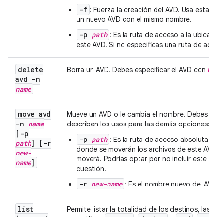
-f
: Fuerza la creación del AVD. Usa esta 
un nuevo AVD con el mismo nombre.
-p
path
: Es la ruta de acceso a la ubicac
este AVD. Si no especificas una ruta de acc
delete
Borra un AVD. Debes especificar el AVD con
na
avd -n
name
move avd
Mueve un AVD o le cambia el nombre. Debes es
-n
name
describen los usos para las demás opciones:
[-p
-p
path
: Es la ruta de acceso absoluta a 
path
] [-r
donde se moverán los archivos de este AVD.
new-
moverá. Podrías optar por no incluir este 
name
]
cuestión.
-r
new-name
: Es el nombre nuevo del AVD
list
Permite listar la totalidad de los destinos, las 