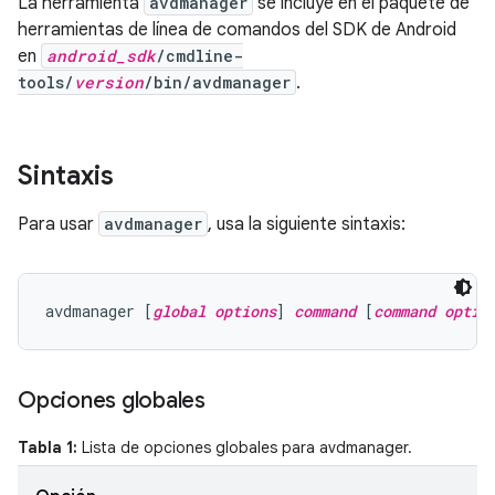
La herramienta
avdmanager
se incluye en el paquete de
herramientas de línea de comandos del SDK de Android
en
android_sdk
/cmdline-
tools/
version
/bin/avdmanager
.
Sintaxis
Para usar
avdmanager
, usa la siguiente sintaxis:
avdmanager [
global options
] 
command
 [
command optio
Opciones globales
Tabla 1:
Lista de opciones globales para avdmanager.