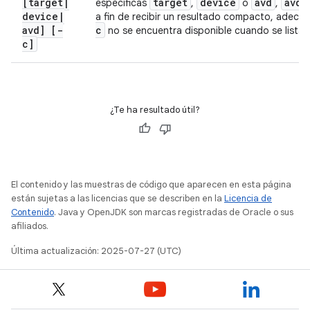
[target
|
target
device
avd
avdm
especificas
,
o
,
device
|
a fin de recibir un resultado compacto, adec
avd] [-
c
no se encuentra disponible cuando se listan 
c]
¿Te ha resultado útil?
El contenido y las muestras de código que aparecen en esta página
están sujetas a las licencias que se describen en la
Licencia de
Contenido
. Java y OpenJDK son marcas registradas de Oracle o sus
afiliados.
Última actualización: 2025-07-27 (UTC)