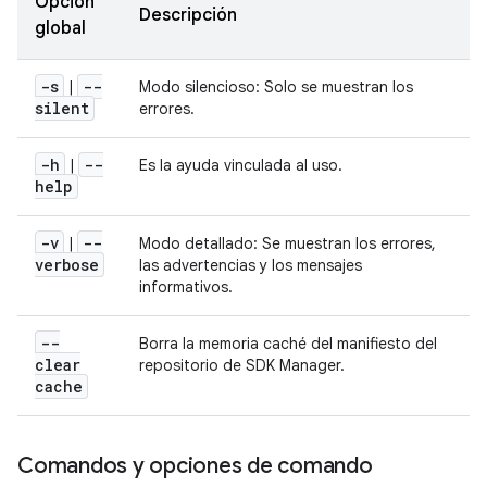
Opción
Descripción
global
-s
--
|
Modo silencioso: Solo se muestran los
silent
errores.
-h
--
|
Es la ayuda vinculada al uso.
help
-v
--
|
Modo detallado: Se muestran los errores,
verbose
las advertencias y los mensajes
informativos.
--
Borra la memoria caché del manifiesto del
clear
repositorio de SDK Manager.
cache
Comandos y opciones de comando