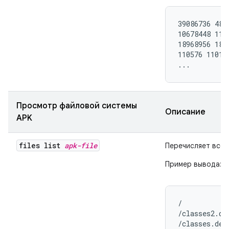
39086736 488
10678448 110
18968956 1896
110576 11010
...
Просмотр файловой системы
Описание
APK
files list
apk-file
Перечисляет все 
Пример вывода:
/

/classes2.dex
/classes.dex
