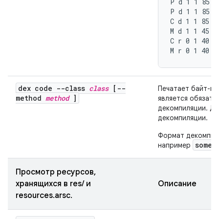
P d 1 1 85 g

P d 1 1 85 g.
C d 1 1 85 g.
M d 1 1 45 g
C r 0 1 40 by
M r 0 1 40 b
dex code --class
class
[--
Печатает байт-ко
method
method
]
является обязате
декомпиляции. Д
декомпиляции.
Формат декомпил
someM
например
Просмотр ресурсов,
хранящихся в res/ и
Описание
resources.arsc.