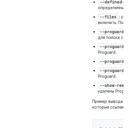
--defined-o
определенные 
--files
: ук
включить. По у
--proguard-
для поиска со
--proguard-
Proguard.
--proguard
--proguard-
Proguard.
--show-remo
удалены Progua
Пример вывода (т
которые ссылаютс