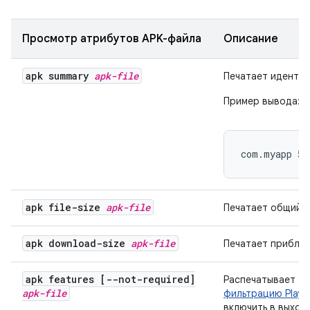
Просмотр атрибутов APK-файла
Описание
apk summary
apk-file
Печатает идентиф
Пример вывода:
com.myapp 5 
apk file-size
apk-file
Печатает общий р
apk download-size
apk-file
Печатает приблиз
apk features [--not-required]
Распечатывает фу
apk-file
фильтрацию Play 
включить в выход