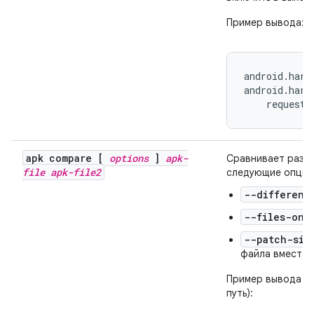
Пример вывода:
android.hard
android.hard
    requeste
apk compare [
options
]
apk-
Сравнивает разм
file
apk-file2
следующие опции
--different
--files-onl
--patch-siz
файла вместо 
Пример вывода (с
путь):