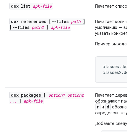
dex list
apk-file
Печатает список 
dex references [--files
path
]
Печатает количес
[--files
path2
]
apk-file
умолчанию — все
указать конкретн
Пример вывода:
classes.dex 5
classes2.dex
dex packages [
option1 option2
Печатает дерево 
.
.
.
]
apk-file
обозначают пакет
r
d
и
обозначаю
определенные уз
Добавьте следующ