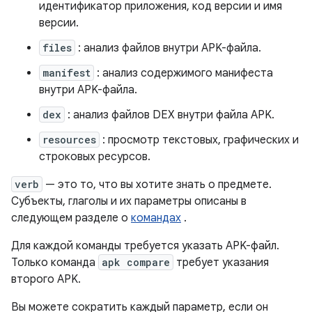
идентификатор приложения, код версии и имя
версии.
files
: анализ файлов внутри APK-файла.
manifest
: анализ содержимого манифеста
внутри APK-файла.
dex
: анализ файлов DEX внутри файла APK.
resources
: просмотр текстовых, графических и
строковых ресурсов.
verb
— это то, что вы хотите знать о предмете.
Субъекты, глаголы и их параметры описаны в
следующем разделе о
командах
.
Для каждой команды требуется указать APK-файл.
Только команда
apk compare
требует указания
второго APK.
Вы можете сократить каждый параметр, если он