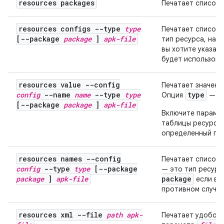
resources packages
Печатает список 
resources configs --type
type
Печатает список 
[--package
package
]
apk-file
тип ресурса, нап
вы хотите указат
будет использова
resources value --config
Печатает значени
config
--name
name
--type
type
type
Опция
— эт
[--package
package
]
apk-file
Включите параме
таблицы ресурсов
определенный пак
resources names --config
Печатает список 
config
--type
type
[--package
— это тип ресурс
package
]
apk-file
package
если вы 
противном случае
resources xml --file
path
apk-
Печатает удобоч