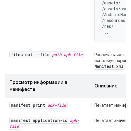
/assets/

/assets/asset
/AndroidManif
/resources.ar
/res/

...
files cat --file
path
apk-file
Распечатывает со
используя парам
Manifest
.
xml
Просмотр информации в
Описание
манифесте
manifest print
apk-file
Печатает манифес
manifest application-id
apk-
Печатает значени
file