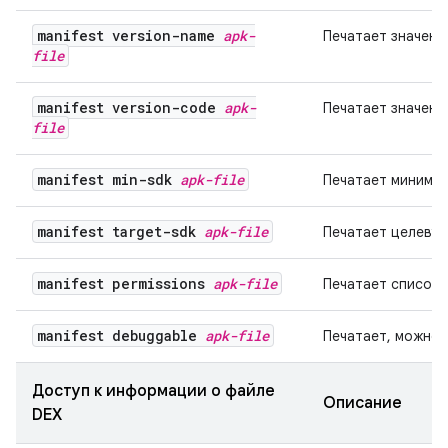
manifest version-name
apk-
Печатает значени
file
manifest version-code
apk-
Печатает значени
file
manifest min-sdk
apk-file
Печатает минимал
manifest target-sdk
apk-file
Печатает целевую
manifest permissions
apk-file
Печатает список 
manifest debuggable
apk-file
Печатает, можно 
Доступ к информации о файле
Описание
DEX