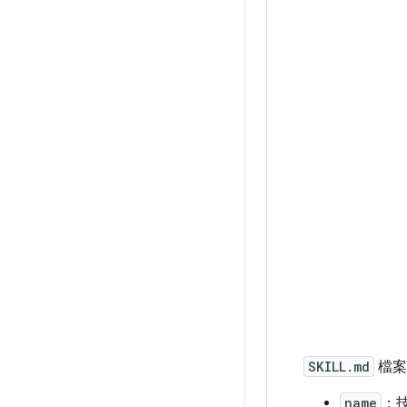
SKILL.md
檔案
name
：