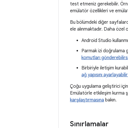
test etmeniz gerekebilir. Örne
emülatör özellikleri ve emülat
Bu bölümdeki diğer sayfalarda
ele alınmaktadır. Daha özel ol
Android Studio kullanm
Parmak izi doğrulama gi
komutları gönderebilirs
Birbiriyle iletişim kur
ağ yapısını ayarlayabilir
Çoğu uygulama geliştirici içi
Emülatörle etkileşim kurma ş
karşılaştırmasına
bakın.
Sınırlamalar