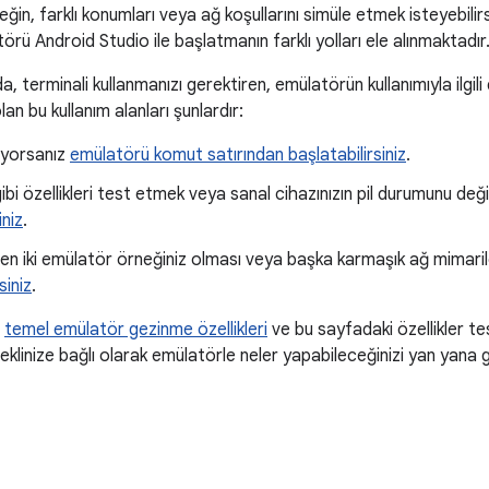
ğin, farklı konumları veya ağ koşullarını simüle etmek isteyebilir
örü Android Studio ile başlatmanın farklı yolları ele alınmaktadır
, terminali kullanmanızı gerektiren, emülatörün kullanımıyla ilgi
an bu kullanım alanları şunlardır:
ıyorsanız
emülatörü komut satırından başlatabilirsiniz
.
bi özellikleri test etmek veya sanal cihazınızın pil durumunu değ
iniz
.
abilen iki emülatör örneğiniz olması veya başka karmaşık ağ mimari
siniz
.
n
temel emülatör gezinme özellikleri
ve bu sayfadaki özellikler tes
eklinize bağlı olarak emülatörle neler yapabileceğinizi yan yana