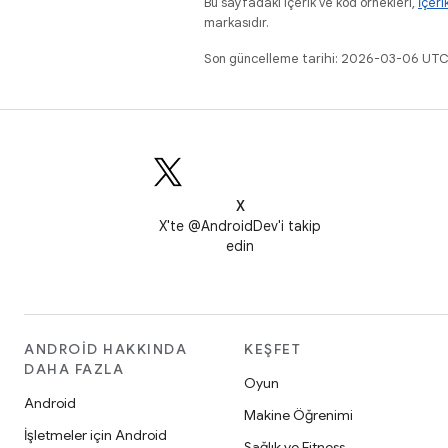
Bu sayfadaki içerik ve kod örnekleri,
İçeri
markasıdır.
Son güncelleme tarihi: 2026-03-06 UTC
X
X'te @AndroidDev'i takip
edin
ANDROID HAKKINDA
KEŞFET
DAHA FAZLA
Oyun
Android
Makine Öğrenimi
İşletmeler için Android
Sağlık ve Fitness