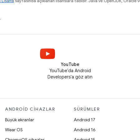
k Lisansı
sayfasında açıklanan lisanslara tabidir. Java ve OpenJDK, Oracle ve/v
.
YouTube
YouTube'da Android
Developers'a göz atın
ANDROID CIHAZLAR
SÜRÜMLER
Büyük ekranlar
Android 17
Wear OS
Android 16
ChromeOS cihazlar
Android 15