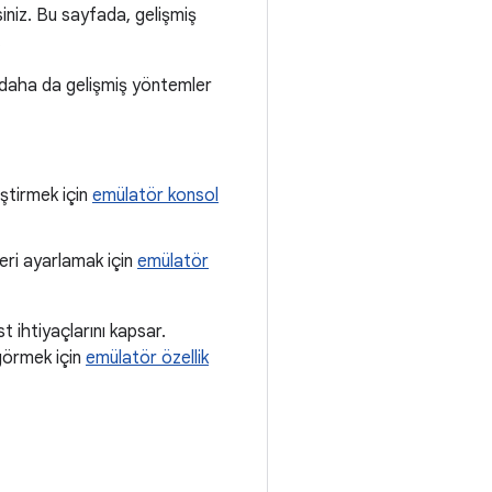
siniz. Bu sayfada, gelişmiş
.
li daha da gelişmiş yöntemler
iştirmek için
emülatör konsol
leri ayarlamak için
emülatör
t ihtiyaçlarını kapsar.
 görmek için
emülatör özellik