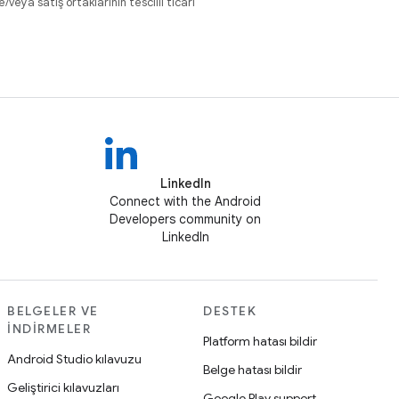
eya satış ortaklarının tescilli ticari
LinkedIn
Connect with the Android
Developers community on
LinkedIn
BELGELER VE
DESTEK
İNDIRMELER
Platform hatası bildir
Android Studio kılavuzu
Belge hatası bildir
Geliştirici kılavuzları
Google Play support