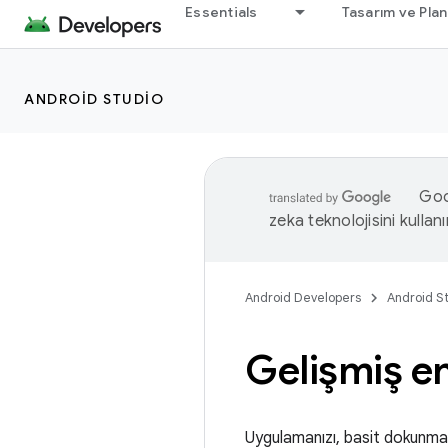
Essentials
Tasarım ve Pla
ANDROID STUDIO
Goog
zeka teknolojisini kullanı
Android Developers
Android S
Gelişmiş e
Uygulamanızı, basit dokunmat