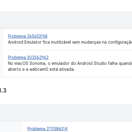
Problema 265653158
Android Emulator fica inutilizável sem mudanças na configuraçã
Problema 302562962
No macOS Sonoma, o emulador do Android Studio falha quand
aberto e a webcam0 está ativada.
1
.
3
Problema 270386314