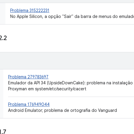
Problema 315222231
No Apple Silicon, a opção "Sair" da barra de menus do emulad
2
.
2
Problema 279783697
Emulador da API 34 (UpsideDownCake): problema na instalação 
Proxyman em system/etc/security/cacert
Problema 176949044
Android Emulator; problema de ortografia do Vanguard
1
.
7