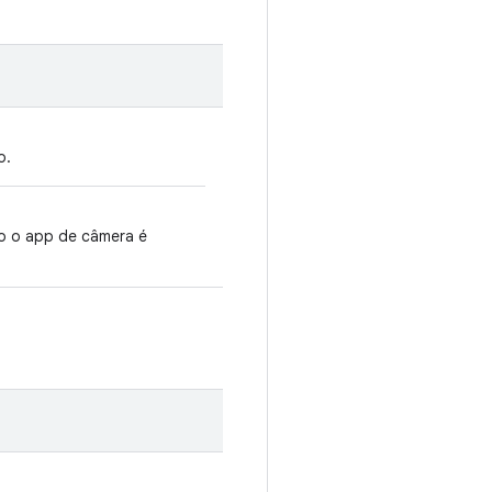
o.
o o app de câmera é