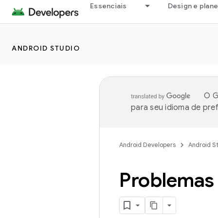
Essenciais
Design e plan
ANDROID STUDIO
O G
para seu idioma de pre
Android Developers
Android S
Problemas 