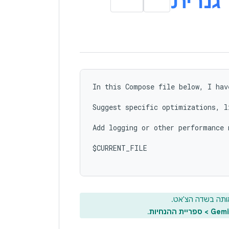
גנרית
In this Compose file below, I hav
Suggest specific optimizations, l
Add logging or other performance 
$CURRENT_FILE

ותה בשדה הצ'אט.
.