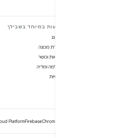
מידע נוסף על ANDROID
הצעות במיוחד בשבילך
Android
גיימינג
Android for Enterprise
למידת מכונה
אבטחה
בריאות וכושר
מקור
מצלמה ומדיה
חדשות
פרטיות
בלוג
5G
פודקאסטים
oud Platform
Firebase
Chrome
Android