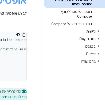
אופטימ
'כתיבה' גנרית
הוספת פרמטר לקובץ
לבצע אופטימיזצי
Compose
ניתוח הפריסה של Compose
נגישות
חיוב ב-Play
timize its performance for large lists.

ביצועים
ptimizing image loading, and provide code examples to im
Flutter
גורמי צורה
כדי להריץ את ההנחיה הזו ב-o
כדי לשמור הנחיות 