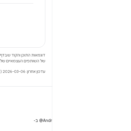
דוגמאות התוכן והקוד שבדף 
של השותפים העצמאיים שלה
עדכון אחרון: 2026-03-06 (שעון UTC).
X
למעקב אחר ‎@AndroidDev ב-
X