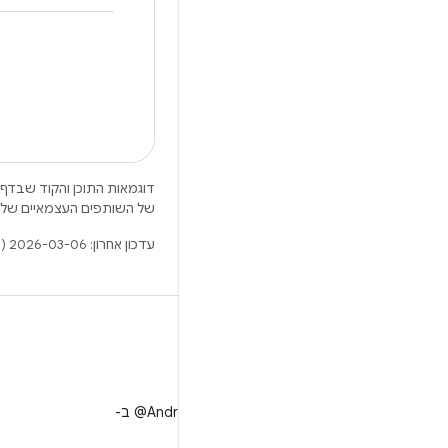
ת לרישיונות המפורטים בקטע
ל השותפים העצמאיים שלה.
עדכון אחרון: 2026-03-06 (שעון UTC).
X
למעקב אחר ‎@AndroidDev ב-
X