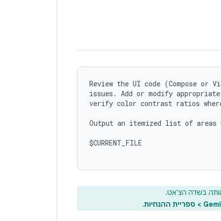
Review the UI code (Compose or Vi
issues. Add or modify appropriate
verify color contrast ratios where
Output an itemized list of areas 
$CURRENT_FILE

בסרגל הצד ומדבי
.