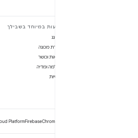
הצעות במיוחד בשבילך
מידע נוסף על ANDROID
גיימינג
Android
למידת מכונה
Android for Enterprise
בריאות וכושר
אבטחה
מצלמה ומדיה
מקור
פרטיות
חדשות
5G
בלוג
פודקאסטים
oud Platform
Firebase
Chrome
Android