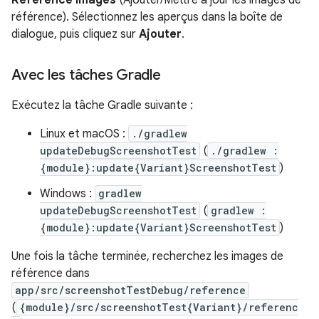
Reference Images
(Ajouter/Mettre à jour les images de
référence). Sélectionnez les aperçus dans la boîte de
dialogue, puis cliquez sur
Ajouter
.
Avec les tâches Gradle
Exécutez la tâche Gradle suivante :
Linux et macOS :
./gradlew
updateDebugScreenshotTest
(
./gradlew :
{module}:update{Variant}ScreenshotTest
)
Windows :
gradlew
updateDebugScreenshotTest
(
gradlew :
{module}:update{Variant}ScreenshotTest
)
Une fois la tâche terminée, recherchez les images de
référence dans
app/src/screenshotTestDebug/reference
(
{module}/src/screenshotTest{Variant}/referenc