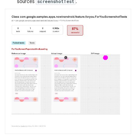
sources
screenshotTest
.