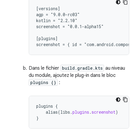
[versions]

agp = "9.0.0-rc03"

kotlin = "2.2.10"

screenshot = "0.0.1-alpha15"

[plugins]

Dans le fichier
build.gradle.kts
au niveau
du module, ajoutez le plug-in dans le bloc
plugins {}
:
plugins
{
alias
(
libs
.
plugins
.
screenshot
)
}