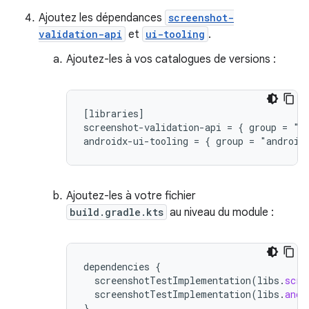
Ajoutez les dépendances
screenshot-
validation-api
et
ui-tooling
.
Ajoutez-les à vos catalogues de versions :
[libraries]

screenshot-validation-api = { group = "c
Ajoutez-les à votre fichier
build.gradle.kts
au niveau du module :
dependencies
{
screenshotTestImplementation
(
libs
.
scre
screenshotTestImplementation
(
libs
.
andr
}