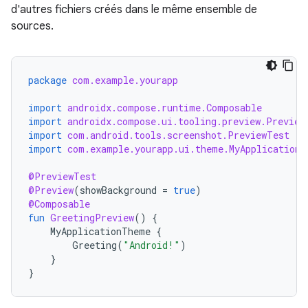
d'autres fichiers créés dans le même ensemble de
sources.
package
com.example.yourapp
import
androidx.compose.runtime.Composable
import
androidx.compose.ui.tooling.preview.Preview
import
com.android.tools.screenshot.PreviewTest
import
com.example.yourapp.ui.theme.MyApplicationT
@PreviewTest
@Preview
(
showBackground
=
true
)
@Composable
fun
GreetingPreview
()
{
MyApplicationTheme
{
Greeting
(
"Android!"
)
}
}