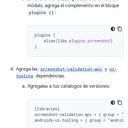
módulo, agrega el complemento en el bloque
plugins {}
:
plugins
{
alias
(
libs
.
plugins
.
screenshot
)
}
Agrega las
screenshot-validation-api
y
ui-
tooling
dependencias.
Agrégalas a tus catálogos de versiones:
[libraries]

screenshot-validation-api = { group = "c