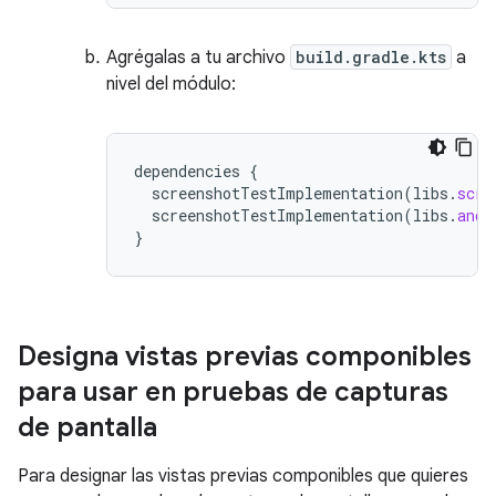
Agrégalas a tu archivo
build.gradle.kts
a
nivel del módulo:
dependencies
{
screenshotTestImplementation
(
libs
.
scre
screenshotTestImplementation
(
libs
.
andr
}
Designa vistas previas componibles
para usar en pruebas de capturas
de pantalla
Para designar las vistas previas componibles que quieres