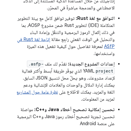
إنتاجيتك من خلال المساعدة الذكية المستندة إلى الذكاء
الاصطناعي والمدمجة مباشرةً في المحرّر.
التوافق مع لغة Rust:
توفير توافق كامل مع بيئة التطوير
المتكاملة (IDE) لتطوير Rust ضمن مشروع AOSP، بما
في ذلك إكمال الرموز البرمجية والتنقّل وإعادة البناء
والتحليل في الوقت الفعلي راجِع مقالة
إتاحة لغة Rust في
ASfP
لمعرفة تفاصيل حول كيفية تفعيل هذه الميزة
واستخدامها.
إعدادات المشروع الجديدة:
نقدّم لك ملف
.asfp-
project
YAML الذي يوفّر طريقة أبسط وأكثر فعالية
لإعداد مشروعك، وهو يحلّ محل تنسيق JSON السابق.
يمكنك إدارة الدلائل والوحدات والعلامات الإنشائية ودعم
اللغة والمزيد. يمكنك الاطّلاع على
نظرة عامة حول المشاريع
لمزيد من المعلومات.
تحسين إمكانية تصحيح أخطاء Java وC++‎:
مواصلة
تحسين تجربة تصحيح أخطاء رموز Java وC++‎ البرمجية
على منصة Android