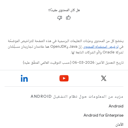
هل كان المحتوى مفيدًا؟
يخضع كل من المحتوى وعيّنات التعليمات البرمجية في هذه الصفحة للتراخيص الموضحّة
في
ترخيص استخدام المحتوى
. إنّ Java وOpenJDK هما علامتان تجاريتان مسجَّلتان
لشركة Oracle و/أو الشركات التابعة لها.
تاريخ التعديل الأخير: 2026-03-06 (حسب التوقيت العالمي المتفَّق عليه)
مزيد من المعلومات حول نظام التشغيل ANDROID
Android
Android for Enterprise
الأمان