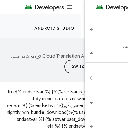
ANDROID STUDIO
ه‌وسیله
ترجمه شده است.
{% setvar is_user_supported %}true{% endsetvar %} {%
if dynamic_data.os.is_windows %} 
user_platform_name %}ویندوز{% endsetvar %} {% setvar
user_dialog_nightly_id %}nightly_win_bundle_download{%
endsetvar %} {% setvar user_download_nig
%}1.5 گیگابایت{% endsetvar %} {% elif