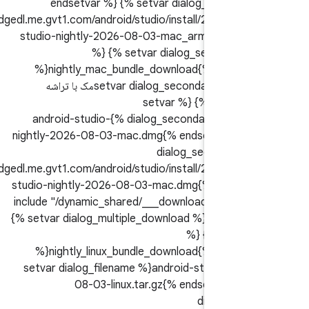
endsetvar %} {% setvar dialog_primary_b
%}https://edgedl.me.gvt1.com/android/studio/install/2026.1.4.
studio-nightly-2026-08-03-mac_arm.dmg{% 
%} {% setvar dialog_secondary_
%}nightly_mac_bundle_download{% endset
setvar dialog_secondary_button_label %}مک با تراشه
اینتل{% endsetvar %} {% setvar
dialog_secondary_button_filename %}android-studio-
nightly-2026-08-03-mac.dmg{% endsetvar %} 
dialog_secondary_b
%}https://edgedl.me.gvt1.com/android/studio/install/2026.1.4.
studio-nightly-2026-08-03-mac.dmg{% endset
include "/dynamic_shared/___download_terms_d
{% setvar dialog_multiple_download %}false{% 
%} {% setvar 
%}nightly_linux_bundle_download{% endset
setvar dialog_filename %}android-studio-nigh
08-03-linux.tar.gz{% endsetvar %} 
dialog_dow