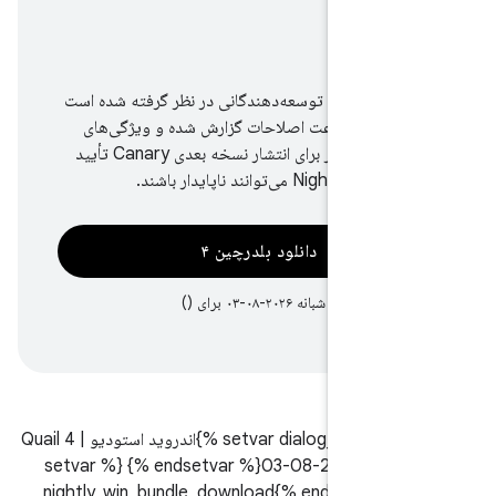
ا
 شبانه
لود فقط برای توسعه‌دهندگانی در نظر گرفته شده است
 دارند به سرعت اصلاحات گزارش شده و ویژگی‌های
جدید را بدون انتظار برای انتشار نسخه بعدی Canary تأیید
 می‌توانند ناپایدار باشند.
دانلود بلدرچین ۴
ای ()
{% setvar dialog_product_name %}اندروید استودیو Quail 4 |
2026.1.4 نایتلی 2026-08-03{% endsetvar %} {% setvar
dialog_id %}nightly_win_bundle_download{% endsetvar