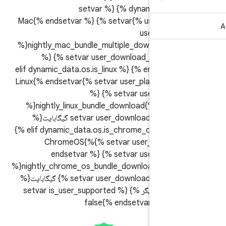
dynamic_data.os.is_mac %} {% setvar
user_platform_name %}Mac{% endsetvar %} {% setvar
user_dialog_
%}nightly_mac_bundle_multiple_download{% 
%} {% setvar user_download_nightly_si
گیگابایت{% endsetvar %} {% elif dynamic_data.os.is_linux
%} {% setvar user_platform_name %}Linux{% endsetvar
%} {% setvar user_dialog_
%}nightly_linux_bundle_download{% endset
setvar user_download_nightly_size %}1.5 گیگابایت{%
endsetvar %} {% elif dynamic_data.os.is_chrome_os %}
{% setvar user_platform_name %}ChromeOS{%
endsetvar %} {% setvar user_dialog_n
%}nightly_chrome_os_bundle_download{% end
{% setvar user_download_nightly_size %}1.2 گیگابایت{%
endsetvar %} {% دیگر %} {% setvar is_user_supported