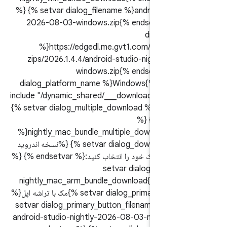
%} {% setvar dialog_filename %}android-studio
2026-08-03-windows.zip{% endsetvar %} 
dialog_dow
%}https://edgedl.me.gvt1.com/android/st
zips/2026.1.4.4/android-studio-nightly-20
windows.zip{% endsetvar %} 
dialog_platform_name %}Windows{% endset
include "/dynamic_shared/___download_terms_d
{% setvar dialog_multiple_download %}true{% 
%} {% setvar 
%}nightly_mac_bundle_multiple_download{% 
%} {% setvar dialog_download_message %}نسخه اندروید
استودیو مناسب برای مک خود را انتخاب کنید:{% endsetvar %} {%
setvar dialog_primary_
%}nightly_mac_arm_bundle_download{% endset
{% setvar dialog_primary_button_label %}مک با تراشه اپل{%
endsetvar %} {% setvar dialog_primary_button_filename
%}android-studio-nightly-2026-08-03-mac_arm