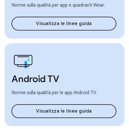
Norme sulla qualità per app e quadranti Wear.
Visualizza le linee guida
Android TV
Norme sulla qualità per le app Android TV.
Visualizza le linee guida