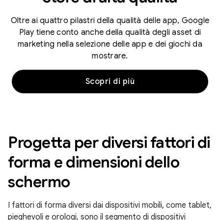
Oltre ai quattro pilastri della qualità delle app, Google
Play tiene conto anche della qualità degli asset di
marketing nella selezione delle app e dei giochi da
mostrare.
Scopri di più
Progetta per diversi fattori di
forma e dimensioni dello
schermo
I fattori di forma diversi dai dispositivi mobili, come tablet,
pieghevoli e orologi, sono il segmento di dispositivi