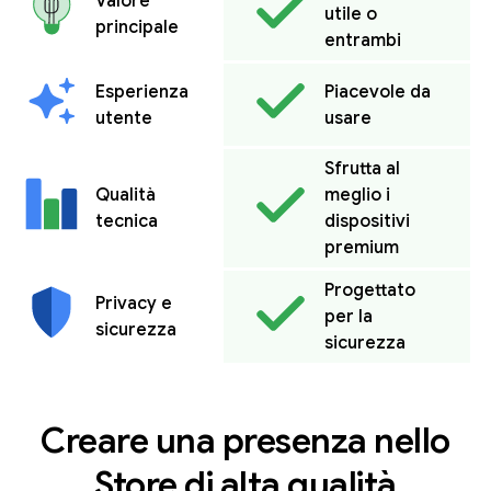
Valore
utile o
principale
entrambi
Esperienza
Piacevole da
utente
usare
Sfrutta al
Qualità
meglio i
tecnica
dispositivi
premium
Progettato
Privacy e
per la
sicurezza
sicurezza
Creare una presenza nello
Store di alta qualità