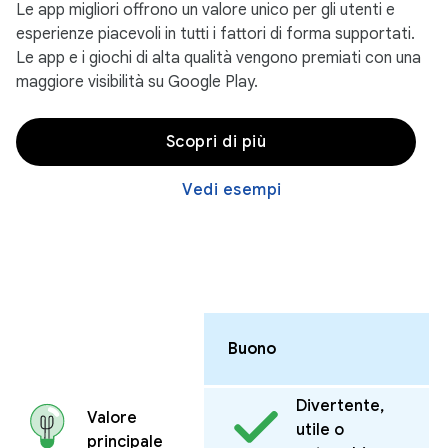
Le app migliori offrono un valore unico per gli utenti e
esperienze piacevoli in tutti i fattori di forma supportati.
Le app e i giochi di alta qualità vengono premiati con una
maggiore visibilità su Google Play.
Scopri di più
Vedi esempi
Buono
Divertente,
Valore
utile o
principale