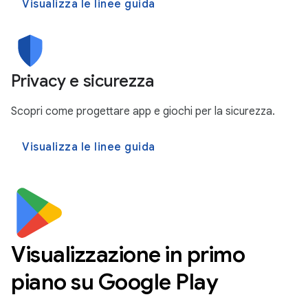
Visualizza le linee guida
Privacy e sicurezza
Scopri come progettare app e giochi per la sicurezza.
Visualizza le linee guida
Visualizzazione in primo
piano su Google Play