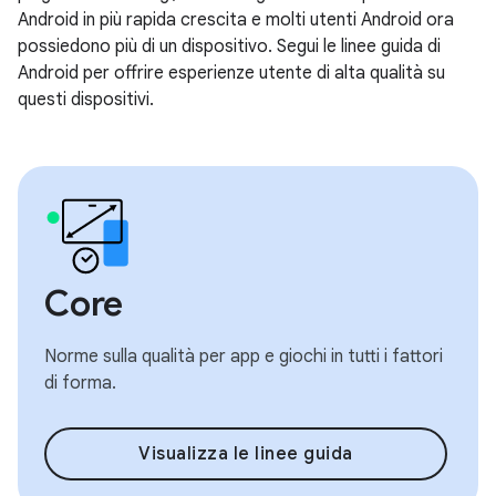
Android in più rapida crescita e molti utenti Android ora
possiedono più di un dispositivo. Segui le linee guida di
Android per offrire esperienze utente di alta qualità su
questi dispositivi.
Core
Norme sulla qualità per app e giochi in tutti i fattori
di forma.
Visualizza le linee guida