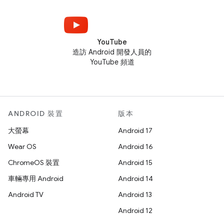
YouTube
造訪 Android 開發人員的
YouTube 頻道
ANDROID 裝置
版本
大螢幕
Android 17
Wear OS
Android 16
ChromeOS 裝置
Android 15
車輛專用 Android
Android 14
Android TV
Android 13
Android 12