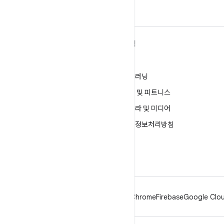
ANDROID 자세히 알아보기
탐색
Android
게임
엔터프라이즈용 Android
머신러닝
보안
건강 및 피트니스
소스
카메라 및 미디어
뉴스
개인정보처리방침
블로그
5G
팟캐스트
Android
Chrome
Firebase
Google Clou