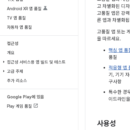
고 차별화된 디자
Android XR 앱 품질
고품질 앱은 강력
TV 앱 품질
른 앱과 차별화됩
자동차 앱 품질
고품질 앱 또는 게
을 따르세요.
접근성
핵심 앱 
개요
품질
접근성 서비스용 앱 빌드 및 테스트
적응형 앱
고급 주제
기, 기기 
추가 리소스
구사항
특수한 경
Google Play에 있음
이드라인을
Play 게임 품질
사용성