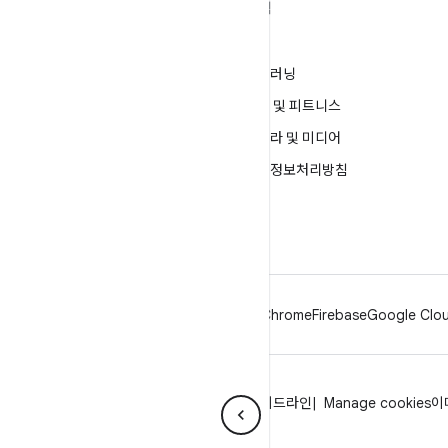
ANDROID 자세히 알아보기
탐색
Android
게임
엔터프라이즈용 Android
머신러닝
보안
건강 및 피트니스
소스
카메라 및 미디어
뉴스
개인정보처리방침
블로그
5G
팟캐스트
Android
Chrome
Firebase
Google Clou
개인정보처리방침
라이선스
브랜드 가이드라인
Manage cookies
이