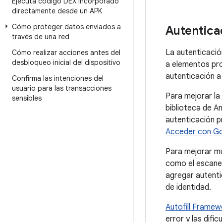
Ejecuta código DEX incorporado
directamente desde un APK
Cómo proteger datos enviados a
Autentica
través de una red
La autenticació
Cómo realizar acciones antes del
desbloqueo inicial del dispositivo
a elementos pro
autenticación a
Confirma las intenciones del
usuario para las transacciones
Para mejorar la
sensibles
biblioteca de A
autenticación p
Acceder con G
Para mejorar m
como el escaneo
agregar autenti
de identidad.
Autofill Framew
error y las difi