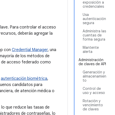
exposición a
credenciales
Usa
autenticación
segura
lave. Para controlar el acceso
Administra las
recursos, deberás agregar la
cuentas de
forma segura
Mantente
app con
Credential Manager
, una
alerta
a mayoría de los métodos de
Administración
nes de acceso federado como
de claves de API
Generación y
almacenamien
e
autenticación biométrica
,
to
 buenos candidatos para
Control de
nanciera, de atención médica o
uso y acceso
Rotación y
vencimiento
 lo que reduce las tasas de
de claves
inistradores de contraseñas, lo