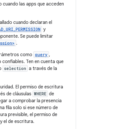
do cuando las apps que acceden
llado cuando declaran el
AD_URI_PERMISSION
y
ponente. Se puede limitar
ssion>
.
parámetros como
query
,
o confiables. Ten en cuenta que
to
selection
a través de la
uridad. El permiso de escritura
vés de cláusulas
WHERE
de
llegar a comprobar la presencia
a fila solo si ese número de
ra previsible, el permiso de
 el de escritura.