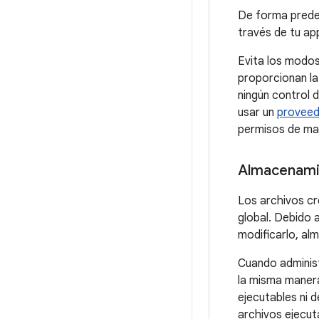
De forma predet
través de tu ap
Evita los modo
proporcionan la
ningún control 
usar un
proveed
permisos de man
Almacenami
Los archivos c
global. Debido 
modificarlo, al
Cuando adminis
la misma manera
ejecutables ni 
archivos ejecut