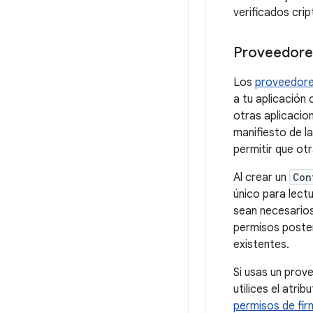
verificados cri
Proveedore
Los
proveedore
a tu aplicación
otras aplicacio
manifiesto de la
permitir que ot
Al crear un
Con
único para lectu
sean necesarios
permisos poster
existentes.
Si usas un prov
utilices el atrib
permisos de fir