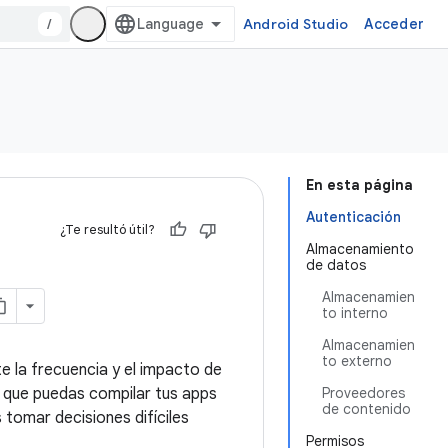
/
Android Studio
Acceder
En esta página
Autenticación
¿Te resultó útil?
Almacenamiento
de datos
Almacenamien
to interno
Almacenamien
to externo
e la frecuencia y el impacto de
a que puedas compilar tus apps
Proveedores
de contenido
tomar decisiones difíciles
Permisos