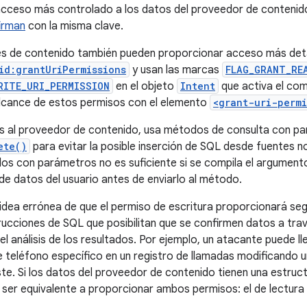
 acceso más controlado a los datos del proveedor de conteni
irman
con la misma clave.
s de contenido también pueden proporcionar acceso más deta
id:grantUriPermissions
y usan las marcas
FLAG_GRANT_RE
RITE_URI_PERMISSION
en el objeto
Intent
que activa el com
lcance de estos permisos con el elemento
<grant-uri-permi
 al proveedor de contenido, usa métodos de consulta con 
ete()
para evitar la posible inserción de SQL desde fuentes n
os con parámetros no es suficiente si se compila el argumen
e datos del usuario antes de enviarlo al método.
 idea errónea de que el permiso de escritura proporcionará seg
trucciones de SQL que posibilitan que se confirmen datos a tra
el análisis de los resultados. Por ejemplo, un atacante puede 
 teléfono específico en un registro de llamadas modificando un
te. Si los datos del proveedor de contenido tienen una estructu
 ser equivalente a proporcionar ambos permisos: el de lectura y