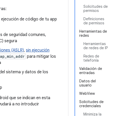
Solicitudes de
ras:
permisos
a ejecución de código de tu app
Definiciones
de permisos
Herramientas de
es de seguridad comunes,
redes
C) segura
Herramientas
de redes de IP
ciones (ASLR)
,
sin ejecución
ap_min_addr
para mitigar los
Redes de
telefonía
a
Validación de
del sistema y datos de los
entradas
Datos del
usuario
pp
WebView
oid que se indican en esta
Solicitudes de
udará a no introducir
credenciales
Minimiza la