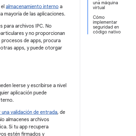
una máquina
 el
almacenamiento interno
a
virtual
a mayoría de las aplicaciones.
Cómo
implementar
s para archivos IPC. No
seguridad en
código nativo
particulares y no proporcionan
os procesos de apps, procura
a otras apps, y puede otorgar
eden leerse y escribirse a nivel
quier aplicación puede
xterno.
r una validación de entrada
, de
 No almacenes archivos
ca. Si tu app recupera
vos estén firmados y