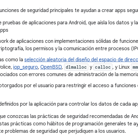
funciones de seguridad principales te ayudan a crear apps segu
 pruebas de aplicaciones para Android, que aísla los datos y l
apps
ork de aplicaciones con implementaciones sólidas de funcion
iptografía, los permisos y la comunicación entre procesos (IP
as como la
selección aleatoria del diseño del espacio de direc
Police,
iop_seguro
,
OpenBSD
,
dlmalloc
y
calloc
, y Linux
mm
sociados con errores comunes de administración de la memori
torgados por el usuario para restringir el acceso a funciones 
efinidos por la aplicación para controlar los datos de cada a
ue conozcas las prácticas de seguridad recomendadas de Andr
estas prácticas como hábitos de programación generales te ay
e problemas de seguridad que perjudiquen a los usuarios.