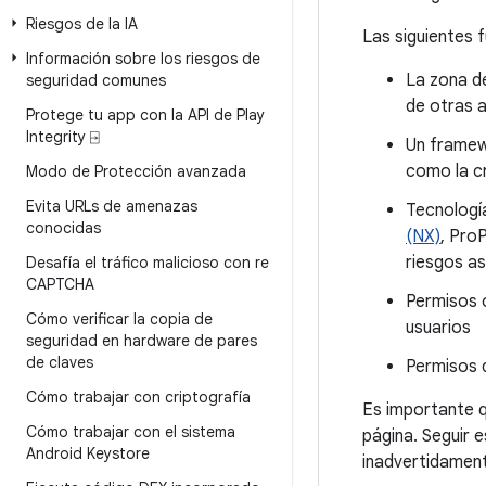
Riesgos de la IA
Las siguientes 
Información sobre los riesgos de
La zona de
seguridad comunes
de otras 
Protege tu app con la API de Play
Integrity ⍈
Un framew
como la cr
Modo de Protección avanzada
Evita URLs de amenazas
Tecnologí
conocidas
(NX)
, Pro
riesgos a
Desafía el tráfico malicioso con re
CAPTCHA
Permisos o
Cómo verificar la copia de
usuarios
seguridad en hardware de pares
de claves
Permisos d
Cómo trabajar con criptografía
Es importante q
Cómo trabajar con el sistema
página. Seguir 
Android Keystore
inadvertidament