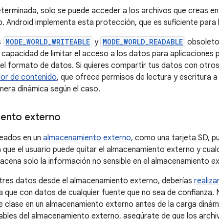
erminada, solo se puede acceder a los archivos que creas en
p. Android implementa esta protección, que es suficiente para l
s
MODE_WORLD_WRITEABLE
y
MODE_WORLD_READABLE
obsoleto
 capacidad de limitar el acceso a los datos para aplicaciones 
del formato de datos. Si quieres compartir tus datos con otr
or de contenido
, que ofrece permisos de lectura y escritura 
era dinámica según el caso.
ento externo
reados en un
almacenamiento externo
, como una tarjeta SD, pu
a que el usuario puede quitar el almacenamiento externo y cual
macena solo la información no sensible en el almacenamiento e
tres datos desde el almacenamiento externo, deberías
realiza
 que con datos de cualquier fuente que no sea de confianza.
de clase en un almacenamiento externo antes de la carga dinámi
ables del almacenamiento externo, asegúrate de que los archi