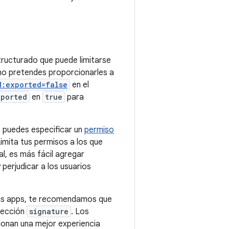
ucturado que puede limitarse
 no pretendes proporcionarles a
d:exported=false
en el
xported
en
true
para
, puedes especificar un
permiso
Limita tus permisos a los que
al, es más fácil agregar
perjudicar a los usuarios
ias apps, te recomendamos que
otección
signature
. Los
cionan una mejor experiencia