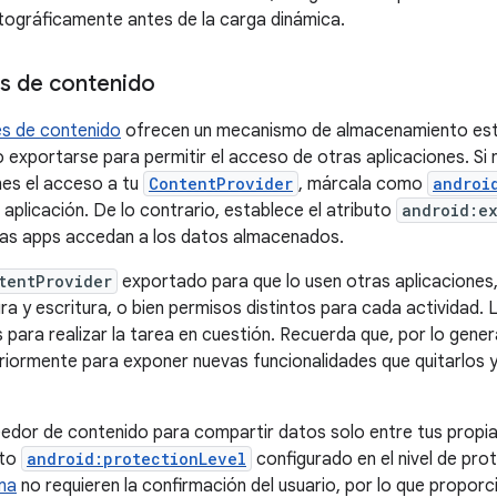
ptográficamente antes de la carga dinámica.
s de contenido
s de contenido
ofrecen un mecanismo de almacenamiento estr
 o exportarse para permitir el acceso de otras aplicaciones. Si
nes el acceso a tu
ContentProvider
, márcala como
androi
 aplicación. De lo contrario, establece el atributo
android:e
ras apps accedan a los datos almacenados.
tentProvider
exportado para que lo usen otras aplicaciones
ra y escritura, o bien permisos distintos para cada actividad. 
 para realizar la tarea en cuestión. Recuerda que, por lo gener
iormente para exponer nuevas funcionalidades que quitarlos y 
eedor de contenido para compartir datos solo entre tus prop
uto
android:protectionLevel
configurado en el nivel de pr
ma
no requieren la confirmación del usuario, por lo que propor