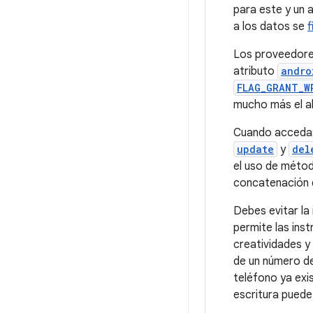
para este y un
a los datos se
f
Los proveedore
atributo
andro
FLAG_GRANT_W
mucho más el a
Cuando accedas
update
y
del
el uso de métod
concatenación d
Debes evitar la
permite las ins
creatividades y 
de un número de
teléfono ya exis
escritura puede