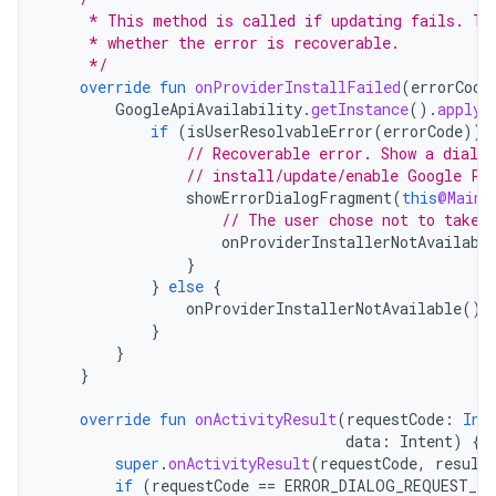
     * This method is called if updating fails. Th
     * whether the error is recoverable.
     */
override
fun
onProviderInstallFailed
(
errorCode
GoogleApiAvailability
.
getInstance
().
apply
if
(
isUserResolvableError
(
errorCode
))
// Recoverable error. Show a dialo
// install/update/enable Google Pl
showErrorDialogFragment
(
this
@MainA
// The user chose not to take 
onProviderInstallerNotAvailabl
}
}
else
{
onProviderInstallerNotAvailable
()
}
}
}
override
fun
onActivityResult
(
requestCode
:
Int
data
:
Intent
)
{
super
.
onActivityResult
(
requestCode
,
result
if
(
requestCode
==
ERROR_DIALOG_REQUEST_CO