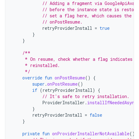
// Adding a fragment via GoogleApiAvai
// before the instance state is restore
// set a flag here, which causes the f
// onPostResume.
retryProviderInstall
=
true
}
}
/**
     * On resume, check whether a flag indicates t
     * reinstalled.
     */
override
fun
onPostResume
()
{
super
.
onPostResume
()
if
(
retryProviderInstall
)
{
// It's safe to retry installation.
ProviderInstaller
.
installIfNeededAsync
}
retryProviderInstall
=
false
}
private
fun
onProviderInstallerNotAvailable
()