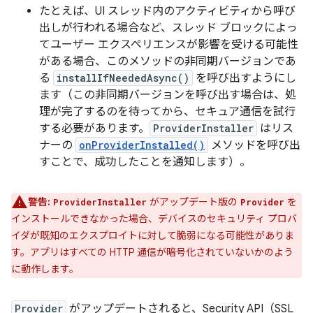
たとえば、UI スレッド内のアクティビティから呼び
出しが行われる場合など、スレッド ブロックによっ
てユーザー エクスペリエンスが影響を受ける可能性
がある場合、このメソッドの非同期バージョンであ
る
installIfNeededAsync()
を呼び出すようにし
ます（この非同期バージョンを呼び出す場合は、処
理が完了するのを待ってから、セキュア通信を試行
する必要があります。
ProviderInstaller
はリス
ナーの
onProviderInstalled()
メソッドを呼び出
すことで、成功したことを通知します）。
警告:
がアップデート版の
を
ProviderInstaller
Provider
インストールできなかった場合、デバイスのセキュリティ プロバ
イダが既知のエクスプロイトに対して脆弱になる可能性がありま
す。アプリはすべての HTTP 通信が暗号化されていないかのよう
に動作します。
Provider
がアップデートされると、Security API（SSL