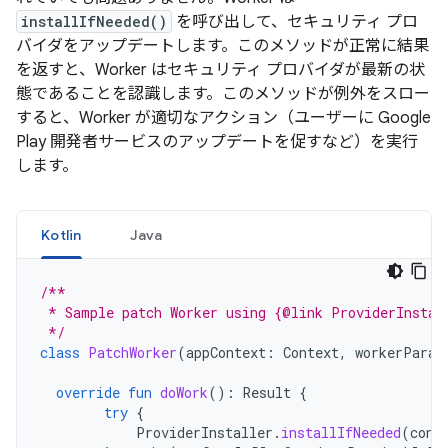
installIfNeeded()
を呼び出して、セキュリティ プロ
バイダをアップデートします。このメソッドが正常に結果
を返すと、Worker はセキュリティ プロバイダが最新の状
態であることを認識します。このメソッドが例外をスロー
すると、Worker が適切なアクション（ユーザーに Google
Play 開発者サービスのアップデートを促すなど）を実行
します。
Kotlin
Java
/**
 * Sample patch Worker using {@link ProviderInstal
 */
class
PatchWorker
(
appContext
:
Context
,
workerParam
override
fun
doWork
():
Result
{
try
{
ProviderInstaller
.
installIfNeeded
(
cont