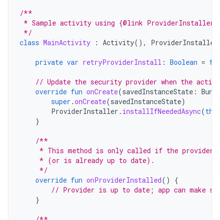
/**
 * Sample activity using {@link ProviderInstaller}
 */
class
MainActivity
:
Activity
(),
ProviderInstaller
private
var
retryProviderInstall
:
Boolean
=
fa
// Update the security provider when the activi
override
fun
onCreate
(
savedInstanceState
:
Bund
super
.
onCreate
(
savedInstanceState
)
ProviderInstaller
.
installIfNeededAsync
(
thi
}
/**
     * This method is only called if the provider 
     * (or is already up to date).
     */
override
fun
onProviderInstalled
()
{
// Provider is up to date; app can make se
}
/**