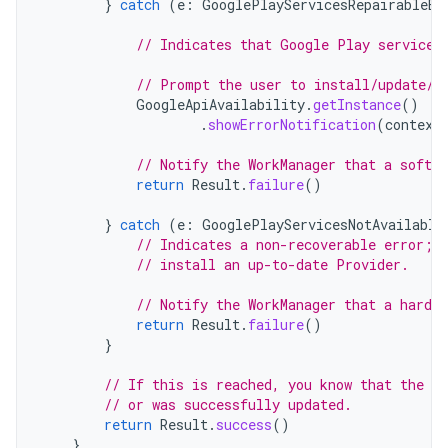
}
catch
(
e
:
GooglePlayServicesRepairableEx
// Indicates that Google Play services
// Prompt the user to install/update/e
GoogleApiAvailability
.
getInstance
()
.
showErrorNotification
(
context
// Notify the WorkManager that a soft e
return
Result
.
failure
()
}
catch
(
e
:
GooglePlayServicesNotAvailable
// Indicates a non-recoverable error; 
// install an up-to-date Provider.
// Notify the WorkManager that a hard e
return
Result
.
failure
()
}
// If this is reached, you know that the pr
// or was successfully updated.
return
Result
.
success
()
}