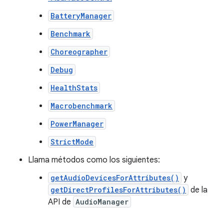
BatteryManager
Benchmark
Choreographer
Debug
HealthStats
Macrobenchmark
PowerManager
StrictMode
Llama métodos como los siguientes:
getAudioDevicesForAttributes()
y
getDirectProfilesForAttributes()
de la
API de
AudioManager