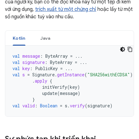
của người ký, bạn có thể đọc khoá này từ một tệp đi kèm
với ứng dụng,
trích xuất từ một chứng chỉ
hoặc lấy từ một
số nguồn khác tuỳ vào nhu cầu.
Kotlin
Java
val
message
:
ByteArray
=
...
val
signature
:
ByteArray
=
...
val
key
:
PublicKey
=
...
val
s
=
Signature
.
getInstance
(
"SHA256withECDSA"
)
.
apply
{
initVerify
(
key
)
update
(
message
)
}
val
valid
:
Boolean
=
s
.
verify
(
signature
)