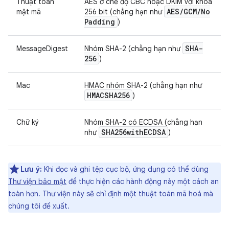
Thuật toán
AES ở chế độ CBC hoặc DKIM với khóa
AES
/
GCM
/
No
mật mã
256 bit (chẳng hạn như
Padding
)
SHA-
MessageDigest
Nhóm SHA-2 (chẳng hạn như
256
)
Mac
HMAC nhóm SHA-2 (chẳng hạn như
HMACSHA256
)
Chữ ký
Nhóm SHA-2 có ECDSA (chẳng hạn
SHA256with
ECDSA
như
)
Lưu ý:
Khi đọc và ghi tệp cục bộ, ứng dụng có thể dùng
Thư viện bảo mật
để thực hiện các hành động này một cách an
toàn hơn. Thư viện này sẽ chỉ định một thuật toán mã hoá mà
chúng tôi đề xuất.