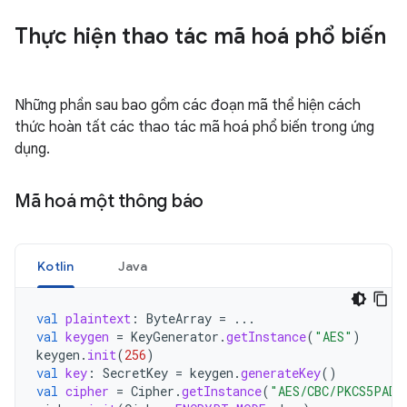
Thực hiện thao tác mã hoá phổ biến
Những phần sau bao gồm các đoạn mã thể hiện cách
thức hoàn tất các thao tác mã hoá phổ biến trong ứng
dụng.
Mã hoá một thông báo
Kotlin
Java
val
plaintext
:
ByteArray
=
...
val
keygen
=
KeyGenerator
.
getInstance
(
"AES"
)
keygen
.
init
(
256
)
val
key
:
SecretKey
=
keygen
.
generateKey
()
val
cipher
=
Cipher
.
getInstance
(
"AES/CBC/PKCS5PADD