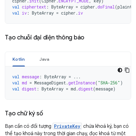
cipher
.
init
(
Cipher
.
ENCRYPT_MODE
,
key
)
val
ciphertext
:
ByteArray
=
cipher
.
doFinal
(
plainte
val
iv
:
ByteArray
=
cipher
.
iv
Tạo chuỗi đại diện thông báo
Kotlin
Java
val
message
:
ByteArray
=
...
val
md
=
MessageDigest
.
getInstance
(
"SHA-256"
)
val
digest
:
ByteArray
=
md
.
digest
(
message
)
Tạo chữ ký số
Bạn cần có đối tượng
PrivateKey
chứa khoá ký, bạn có
thể tạo khoá này trong thời gian chạy, đọc khoá từ một