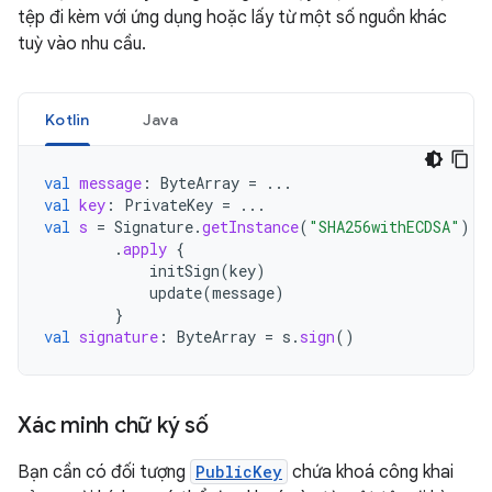
tệp đi kèm với ứng dụng hoặc lấy từ một số nguồn khác
tuỳ vào nhu cầu.
Kotlin
Java
val
message
:
ByteArray
=
...
val
key
:
PrivateKey
=
...
val
s
=
Signature
.
getInstance
(
"SHA256withECDSA"
)
.
apply
{
initSign
(
key
)
update
(
message
)
}
val
signature
:
ByteArray
=
s
.
sign
()
Xác minh chữ ký số
Bạn cần có đối tượng
PublicKey
chứa khoá công khai