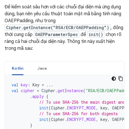
Để kiểm soát sâu hơn với các chuỗi đại diện mà ứng dụng
dùng, bạn nên yêu cầu thuật toán mật mã bằng tính năng
OAEPPadding, như trong
Cipher.getInstance("RSA/ECB/OAEPPadding")
, đồng
thời cung cấp
OAEPParameterSpec
để
init()
chọn rõ
ràng cả hai chuỗi đại diện này. Thông tin này xuất hiện
trong mã sau:
Kotlin
Java
val
key
:
Key
=
...
val
cipher
=
Cipher
.
getInstance
(
"RSA/ECB/OAEPPaddi
.
apply
{
// To use SHA-256 the main digest and 
init
(
Cipher
.
ENCRYPT_MODE
,
key
,
OAEPPar
// To use SHA-256 for both digests
init
(
Cipher
.
ENCRYPT_MODE
,
key
,
OAEPPar
}