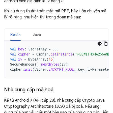
Android hiện giả định là IV bằng 0.
Khi sử dụng thuật toán mật mã PBE, hãy luôn chuyển mã
IV rõ ràng, như hiển thị trong đoạn mã sau:
Kotlin
Java
val
key
:
SecretKey
=
...
val
cipher
=
Cipher
.
getInstance
(
"PBEWITHSHA256AND2
val
iv
=
ByteArray
(
16
)
SecureRandom
().
nextBytes
(
iv
)
cipher
.
init
(
Cipher
.
ENCRYPT_MODE
,
key
,
IvParameterS
Nhà cung cấp mã hoá
Kể từ Android 9 (API cấp 28), nhà cung cấp Crypto Java
Cryptography Architecture (JCA) đã bị xoá. Nếu ứng
dụng của bạn yêu cầu một bản sao của nhà cung cấp Tiền