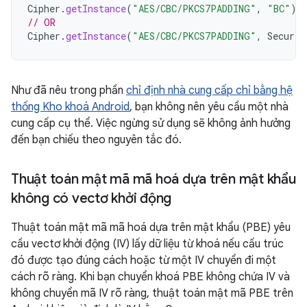
Cipher
.
getInstance
(
"AES/CBC/PKCS7PADDING"
,
"BC"
)
// OR
Cipher
.
getInstance
(
"AES/CBC/PKCS7PADDING"
,
Securit
Như đã nêu trong phần
chỉ định nhà cung cấp chỉ bằng hệ
thống Kho khoá Android
, bạn không nên yêu cầu một nhà
cung cấp cụ thể. Việc ngừng sử dụng sẽ không ảnh hưởng
đến bạn chiếu theo nguyên tắc đó.
Thuật toán mật mã mã hoá dựa trên mật khẩu
không có vectơ khởi động
Thuật toán mật mã mã hoá dựa trên mật khẩu (PBE) yêu
cầu vectơ khởi động (IV) lấy dữ liệu từ khoá nếu cấu trúc
đó được tạo đúng cách hoặc từ một IV chuyển đi một
cách rõ ràng. Khi bạn chuyển khoá PBE không chứa IV và
không chuyển mã IV rõ ràng, thuật toán mật mã PBE trên