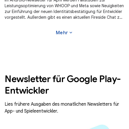
Im Android-Newsletter für April werden Fallstudien zur
Leistungsoptimierung von WHOOP und Meta sowie Neuigkeiten
zur Einführung der neuen Identitätsbestätigung für Entwickler
vorgestellt. Außerdem gibt es einen aktuellen Fireside Chat zu
Gemini in Android Studio und neue Tools für das Level Up-
Programm für Google Play Games.
expand_more
Mehr
Newsletter für Google Play-
Entwickler
Lies frühere Ausgaben des monatlichen Newsletters für
App- und Spieleentwickler.