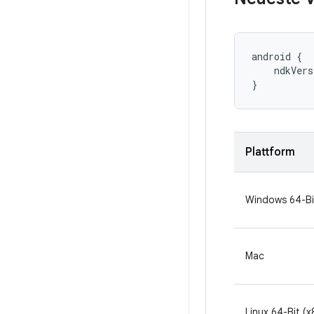
android {

    ndkVers
}
Plattform
Windows 64-Bi
Mac
Linux 64-Bit (x