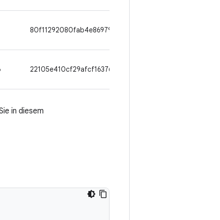
3
80f11292080fab4e869799f1d23caa88dcf3c709
6
22105e410cf29afcf163760cc95522b9fb981121
Sie in diesem