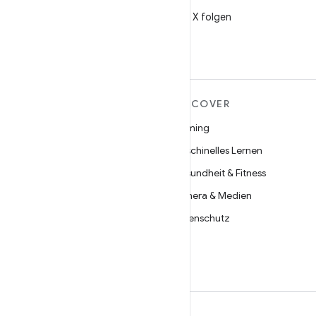
X
@AndroidDev auf X folgen
MEHR ZU ANDROID
DISCOVER
Android
Gaming
Android für Unternehmen
Maschinelles Lernen
Datensicherheit
Gesundheit & Fitness
Open Source
Kamera & Medien
Neuigkeiten
Datenschutz
Blog
5G
Podcasts