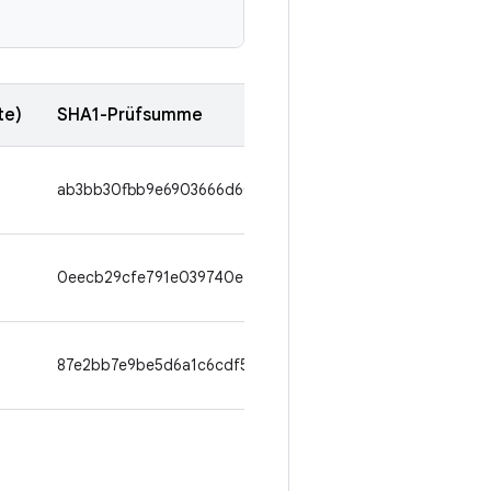
te)
SHA1-Prüfsumme
ab3bb30fbb9e6903666d60c55d11e78b04e07472
0
0eecb29cfe791e039740e2a8bcf0af02b7132bd8
87e2bb7e9be5d6a1c6cdf5ec40dd4e0c6d07c30b