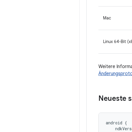
Mac
Linux 64-Bit (x
Weitere Informa
Änderungsproto
Neueste s
android {

    ndkVers