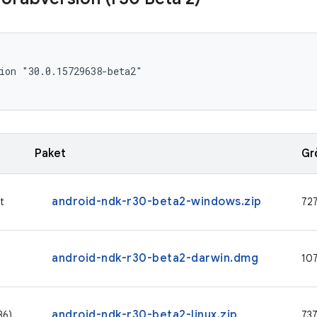
ion "30.0.15729638-beta2"

Paket
Gr
android-ndk-r30-beta2-windows.zip
t
72
android-ndk-r30-beta2-darwin.dmg
10
android-ndk-r30-beta2-linux.zip
86)
73