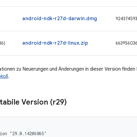
android-ndk-r27d-darwin.dmg
92437459
android-ndk-r27d-linux.zip
86)
66395603
tionen zu Neuerungen und Änderungen in dieser Version finden 
koll
.
tabile Version (r29)
ion "29.0.14206865"
