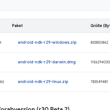
Paket
Größe (By
android-ndk-r29-windows.zip
t
833850862
android-ndk-r29-darwin.dmg
115629403
android-ndk-r29-linux.zip
86)
783549481
orabversion (r30 Beta 2)