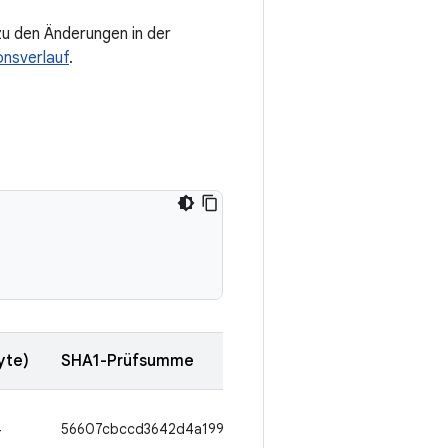
zu den Änderungen in der
nsverlauf
.
yte)
SHA1-Prüfsumme
4
56607cbccd3642d4a1991f6bb3114a00f884f426