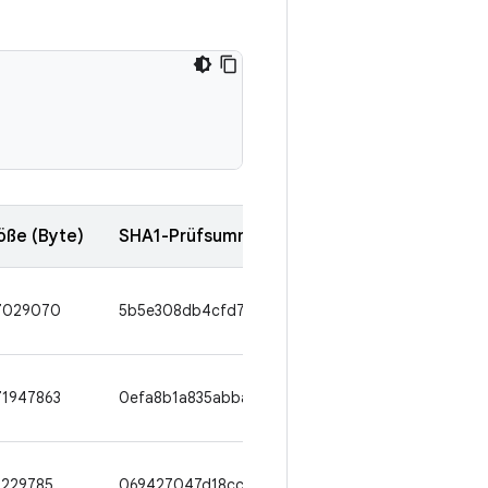
öße (Byte)
SHA1-Prüfsumme
7029070
5b5e308db4cfd7a51f5524f464dedec20682b5ed
71947863
0efa8b1a835abba43bc4dfa2a000d81efe7e355e
7229785
069427047d18cc6e44369cd7b8e711bfc2c7a3b5