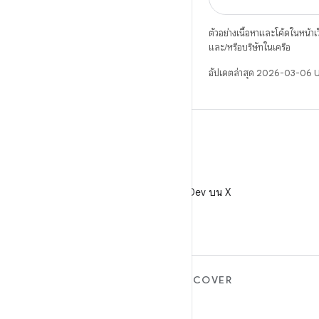
ตัวอย่างเนื้อหาและโค้ดในหน้าเว็
และ/หรือบริษัทในเครือ
อัปเดตล่าสุด 2026-03-06 
X
ติดตาม @AndroidDev บน X
ANDROID เพิ่มเติม
DISCOVER
Android
เกม