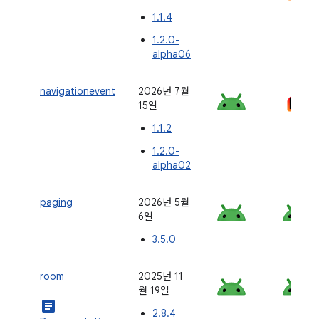
1.1.4
1.2.0-
alpha06
navigationevent
2026년 7월
15일
1.1.2
1.2.0-
alpha02
paging
2026년 5월
6일
3.5.0
room
2025년 11
월 19일
article
2.8.4