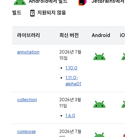
Android에서 빌드
JetBrains에서
device_unknown
빌드
지원되지 않음
라이브러리
최신 버전
Android
iOS
annotation
2026년 7월
15일
1.10.0
1.11.0-
alpha01
collection
2026년 3월
11일
1.6.0
compose
2026년 7월