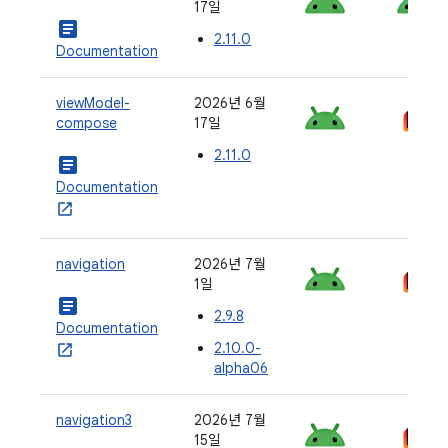
17일
article
2.11.0
Documentation
viewModel-
2026년 6월
compose
17일
2.11.0
article
Documentation
navigation
2026년 7월
1일
article
2.9.8
Documentation
2.10.0-
alpha06
navigation3
2026년 7월
15일