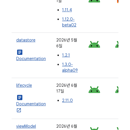
1일
1.11.4
1.12.0-
beta02
datastore
2026년 5월
6일
article
1.2.1
Documentation
1.3.0-
alpha09
lifecycle
2026년 6월
17일
article
2.11.0
Documentation
viewModel
2026년 6월