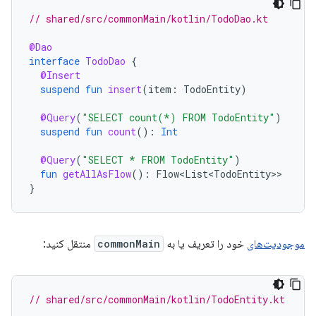
// shared/src/commonMain/kotlin/TodoDao.kt
@Dao
interface
TodoDao
{
@Insert
suspend
fun
insert
(
item
:
TodoEntity
)
@Query
(
"SELECT count(*) FROM TodoEntity"
)
suspend
fun
count
():
Int
@Query
(
"SELECT * FROM TodoEntity"
)
fun
getAllAsFlow
():
Flow<List<TodoEntity>
}
موجودیت‌های
خود را تعریف یا به
commonMain
منتقل کنید:
// shared/src/commonMain/kotlin/TodoEntity.kt