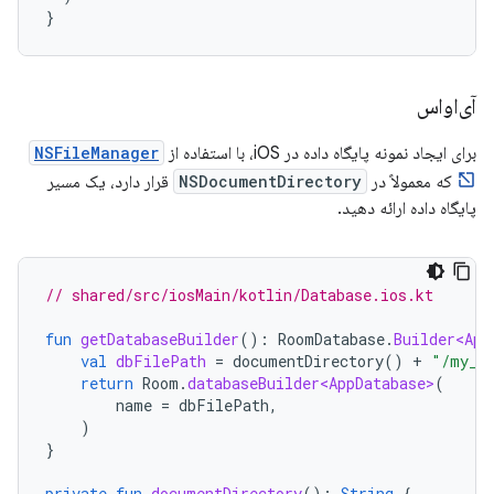
}
آی‌او‌اس
برای ایجاد نمونه پایگاه داده در iOS، با استفاده از
NSFileManager
که معمولاً در
NSDocumentDirectory
قرار دارد، یک مسیر
پایگاه داده ارائه دهید.
// shared/src/iosMain/kotlin/Database.ios.kt
fun
getDatabaseBuilder
():
RoomDatabase
.
Builder<App
val
dbFilePath
=
documentDirectory
()
+
"/my_r
return
Room
.
databaseBuilder<AppDatabase>
(
name
=
dbFilePath
,
)
}
private
fun
documentDirectory
():
String
{