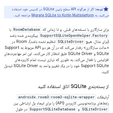
توجه:
اگر از هرگونه API سطح پایین SQLite در کدبیس خود استفاده
می‌کنید، به
Migrate SQLite to Kotlin Multiplatform
مراجعه کنید.
برای سازگاری با نسخه‌های قبلی، و تا زمانی که
RoomDatabase
با
SupportSQLiteOpenHelper.Factory
پیکربندی شده باشد
(برای مثال، هیچ
SQLiteDriver
تنظیم نشده باشد)، Room در
«حالت سازگاری» رفتار می‌کند که در آن هر دو API مربوط به Support
SQLite و SQLite Driver طبق انتظار کار می‌کنند. این امر مهاجرت‌های
افزایشی را فعال می‌کند، به طوری که نیازی نیست تمام کاربردهای
Support SQLite خود را در یک تغییر واحد به SQLite Driver تبدیل
کنید.
از بسته‌بندی SQLite اتاق استفاده کنید
آرتیفکت
androidx.room3:room3-sqlite-wrapper
رابط‌های برنامه‌نویسی کاربردی (API) را برای ایجاد پل ارتباطی بین
SQLiteDriver
و
SupportSQLiteDatabase
در طول