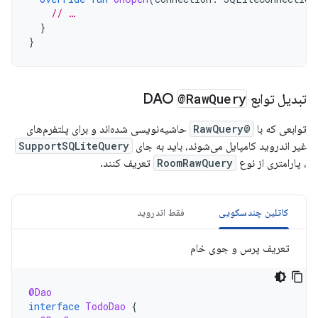
// …
}
}
تبدیل توابع DAO
Query
@Raw
توابعی که با
@RawQuery
حاشیه‌نویسی شده‌اند و برای پلتفرم‌های
غیر اندروید کامپایل می‌شوند، باید به جای
SupportSQLiteQuery
، پارامتری از نوع
RoomRawQuery
تعریف کنند.
کاتلین چندسکویی
فقط اندروید
تعریف پرس و جوی خام
@Dao
interface
TodoDao
{