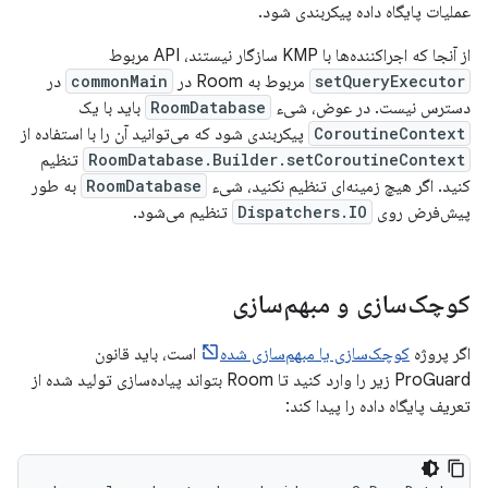
عملیات پایگاه داده پیکربندی شود.
از آنجا که اجراکننده‌ها با KMP سازگار نیستند، API مربوط
setQueryExecutor
مربوط به Room در
commonMain
در
دسترس نیست. در عوض، شیء
RoomDatabase
باید با یک
CoroutineContext
پیکربندی شود که می‌توانید آن را با استفاده از
RoomDatabase.Builder.setCoroutineContext
تنظیم
کنید. اگر هیچ زمینه‌ای تنظیم نکنید، شیء
RoomDatabase
به طور
پیش‌فرض روی
Dispatchers.IO
تنظیم می‌شود.
کوچک‌سازی و مبهم‌سازی
اگر پروژه
کوچک‌سازی یا مبهم‌سازی شده
است، باید قانون
ProGuard زیر را وارد کنید تا Room بتواند پیاده‌سازی تولید شده از
تعریف پایگاه داده را پیدا کند: