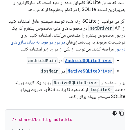
است که شامل SQLite کامپایل شده از منبع است، که سازگارترین و
به‌روزترین نسخه SQLite را در تمام پلتفرم‌ها ارائه می‌دهد.
اگر می‌خواهید از SQLite ارائه شده توسط سیستم عامل استفاده کنید،
از
setDriver
API در مجموعه‌های منبع مخصوص پلتفرم که یک
درایور مخصوص پلتفرم را مشخص می‌کنند، استفاده کنید. برای
توضیحات مربوط به پیاده‌سازی‌های
درایور موجود، به پیاده‌سازی‌های
درایور
مراجعه کنید. می‌توانید از یکی از موارد زیر استفاده کنید:
AndroidSQLiteDriver
در
androidMain
NativeSQLiteDriver
در
iosMain
برای استفاده از
NativeSQLiteDriver
، باید یک گزینه پیوند
دهنده
-lsqlite3
ارائه دهید تا برنامه iOS به صورت پویا با
SQLite سیستم پیوند برقرار کند.
// shared/build.gradle.kts