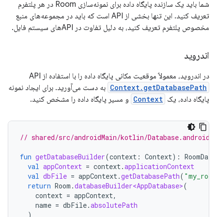
شما باید یک سازنده پایگاه داده برای نمونه‌سازی Room در هر پلتفرم
تعریف کنید. این تنها بخشی از API است که باید در مجموعه‌های منبع
مخصوص پلتفرم تعریف کنید، به دلیل تفاوت در APIهای سیستم فایل.
اندروید
در اندروید، معمولاً موقعیت مکانی پایگاه داده را با استفاده از API
Context.getDatabasePath
به دست می‌آورید. برای ایجاد نمونه
پایگاه داده، یک
Context
و مسیر پایگاه داده را مشخص کنید.
// shared/src/androidMain/kotlin/Database.android.
fun
getDatabaseBuilder
(
context
:
Context
):
RoomData
val
appContext
=
context
.
applicationContext
val
dbFile
=
appContext
.
getDatabasePath
(
"my_room
return
Room
.
databaseBuilder<AppDatabase>
(
context
=
appContext
,
name
=
dbFile
.
absolutePath
)