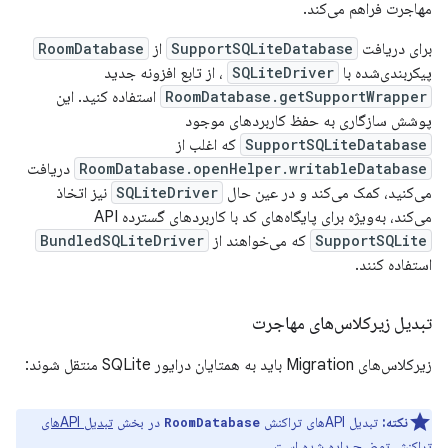
مهاجرت فراهم می‌کند.
برای دریافت
SupportSQLiteDatabase
از
RoomDatabase
پیکربندی‌شده با
SQLiteDriver
، از تابع افزونه جدید
RoomDatabase.getSupportWrapper
استفاده کنید. این
پوشش سازگاری به حفظ کاربردهای موجود
SupportSQLiteDatabase
که اغلب از
RoomDatabase.openHelper.writableDatabase
دریافت
می‌کنید، کمک می‌کند و در عین حال
SQLiteDriver
نیز اتخاذ
می‌کند، به‌ویژه برای پایگاه‌های کد با کاربردهای گسترده API
SupportSQLite
که می‌خواهند از
BundledSQLiteDriver
استفاده کنند.
تبدیل زیرکلاس‌های مهاجرت
زیرکلاس‌های Migration باید به همتایان درایور SQLite منتقل شوند:
نکته:
تبدیل APIهای تراکنش
در بخش
تبدیل APIهای
RoomDatabase
تراکنش
توضیح داده شده است.