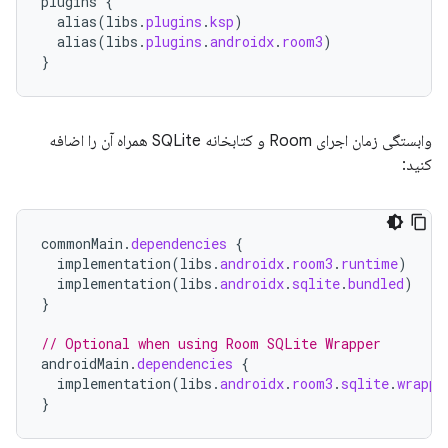
plugins
{
alias
(
libs
.
plugins
.
ksp
)
alias
(
libs
.
plugins
.
androidx
.
room3
)
}
وابستگی زمان اجرای Room و کتابخانه SQLite همراه آن را اضافه
کنید:
commonMain
.
dependencies
{
implementation
(
libs
.
androidx
.
room3
.
runtime
)
implementation
(
libs
.
androidx
.
sqlite
.
bundled
)
}
// Optional when using Room SQLite Wrapper
androidMain
.
dependencies
{
implementation
(
libs
.
androidx
.
room3
.
sqlite
.
wrappe
}