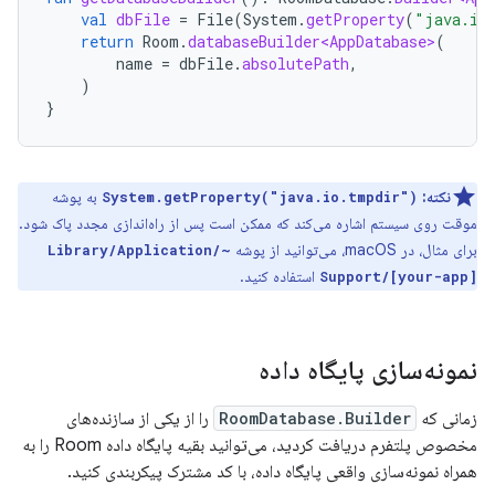
val
dbFile
=
File
(
System
.
getProperty
(
"java.io
return
Room
.
databaseBuilder<AppDatabase>
(
name
=
dbFile
.
absolutePath
,
)
}
نکته:
به پوشه
System.getProperty("java.io.tmpdir")
موقت روی سیستم اشاره می‌کند که ممکن است پس از راه‌اندازی مجدد پاک شود.
برای مثال، در macOS، می‌توانید از پوشه
~/Library/Application
استفاده کنید.
Support/[your-app]
نمونه‌سازی پایگاه داده
زمانی که
RoomDatabase.Builder
را از یکی از سازنده‌های
مخصوص پلتفرم دریافت کردید، می‌توانید بقیه پایگاه داده Room را به
همراه نمونه‌سازی واقعی پایگاه داده، با کد مشترک پیکربندی کنید.