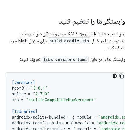
وابستگی‌ها را تنظیم کنید
برای تنظیم Room در پروژه KMP خود، وابستگی‌های مربوط به
مصنوعات را در فایل
build.gradle.kts
برای ماژول KMP خود
اضافه کنید.
وابستگی‌ها را در فایل
libs.versions.toml
تعریف کنید:
[versions]
room3
=
"3.0.1"
sqlite
=
"2.7.0"
ksp
=
"<kotlinCompatibleKspVersion>"
[libraries]
androidx-sqlite-bundled
=
{
module
=
"androidx.sql
androidx-room3-runtime
=
{
module
=
"androidx.room
androidx-room3-compiler
=
{
module
=
"androidx.roo