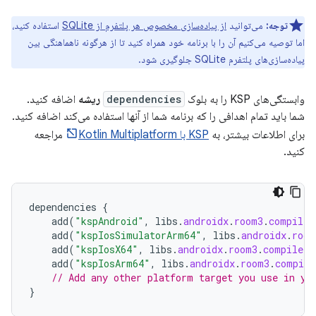
توجه:
می‌توانید
از پیاده‌سازی مخصوص هر پلتفرم از SQLite
استفاده کنید،
اما توصیه می‌کنیم آن را با برنامه خود همراه کنید تا از هرگونه ناهماهنگی بین
پیاده‌سازی‌های پلتفرم SQLite جلوگیری شود.
وابستگی‌های KSP را به بلوک
dependencies
ریشه
اضافه کنید.
شما باید تمام اهدافی را که برنامه شما از آنها استفاده می‌کند اضافه کنید.
برای اطلاعات بیشتر، به
KSP با Kotlin Multiplatform
مراجعه
کنید.
dependencies
{
add
(
"kspAndroid"
,
libs
.
androidx
.
room3
.
compiler
add
(
"kspIosSimulatorArm64"
,
libs
.
androidx
.
room
add
(
"kspIosX64"
,
libs
.
androidx
.
room3
.
compiler
)
add
(
"kspIosArm64"
,
libs
.
androidx
.
room3
.
compile
// Add any other platform target you use in yo
}