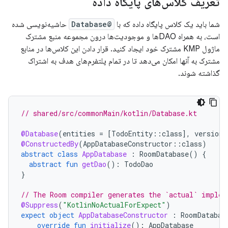
تعریف کلاس‌های پایگاه داده
شما باید یک کلاس پایگاه داده که با
@Database
حاشیه‌نویسی شده
است، به همراه DAOها و موجودیت‌ها درون مجموعه منبع مشترک
ماژول KMP مشترک خود ایجاد کنید. قرار دادن این کلاس‌ها در منابع
مشترک به آنها امکان می‌دهد تا در تمام پلتفرم‌های هدف به اشتراک
گذاشته شوند.
// shared/src/commonMain/kotlin/Database.kt
@Database
(
entities
=
[
TodoEntity
::
class
]
,
version
@ConstructedBy
(
AppDatabaseConstructor
::
class
)
abstract
class
AppDatabase
:
RoomDatabase
()
{
abstract
fun
getDao
():
TodoDao
}
// The Room compiler generates the `actual` implem
@Suppress
(
"KotlinNoActualForExpect"
)
expect
object
AppDatabaseConstructor
:
RoomDatabas
override
fun
initialize
():
AppDatabase