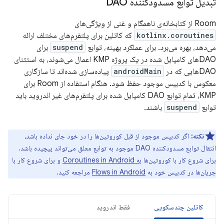
تبدیل توابع مسدودکننده DAO
Room از کتابخانه‌ی ناهمگام و غنی از ویژگی‌های
kotlinx.coroutines
که کاتلین برای پلتفرم‌های مختلف ارائه
می‌دهد، بهره می‌برد. برای عملکرد بهینه، توابع
suspend
برای
DAOهای کامپایل شده در یک پروژه KMP اعمال می‌شوند، به استثنای
DAOهایی که در
androidMain
پیاده‌سازی شده‌اند تا سازگاری
معکوس با کدبیس موجود حفظ شود. هنگام استفاده از Room برای
KMP، تمام توابع DAO کامپایل شده برای پلتفرم‌های غیر اندروید باید
توابع
suspend
باشند.
نکته:
اگر کدبیس موجود از قبل کوروتین‌ها را در خود جای نداده باشد،
انتقال توابع مسدودکننده DAO موجود به توابع معلق می‌تواند پیچیده باشد.
برای شروع کار با کوروتین‌ها
به Coroutines in Android
و برای شروع کار با
جریان‌ها در کدبیس خود به
Flows in Android
مراجعه کنید.
کاتلین چندسکویی
فقط اندروید