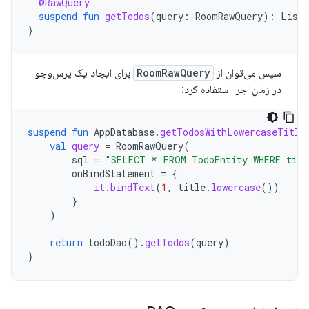
@RawQuery
suspend
fun
getTodos
(
query
:
RoomRawQuery
):
List<
}
سپس می‌توان از
RoomRawQuery
برای ایجاد یک پرس‌وجو
در زمان اجرا استفاده کرد:
suspend
fun
AppDatabase
.
getTodosWithLowercaseTitle
val
query
=
RoomRawQuery
(
sql
=
"SELECT * FROM TodoEntity WHERE titl
onBindStatement
=
{
it
.
bindText
(
1
,
title
.
lowercase
())
}
)
return
todoDao
().
getTodos
(
query
)
}