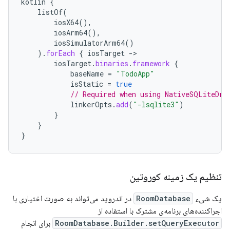
kotlin
{
listOf
(
iosX64
(),
iosArm64
(),
iosSimulatorArm64
()
).
forEach
{
iosTarget
-
iosTarget
.
binaries
.
framework
{
baseName
=
"TodoApp"
isStatic
=
true
// Required when using NativeSQLiteDri
linkerOpts
.
add
(
"-lsqlite3"
)
}
}
}
تنظیم یک زمینه کوروتین
یک شیء
RoomDatabase
در اندروید می‌تواند به صورت اختیاری با
اجراکننده‌های برنامه‌ی مشترک با استفاده از
RoomDatabase.Builder.setQueryExecutor
برای انجام