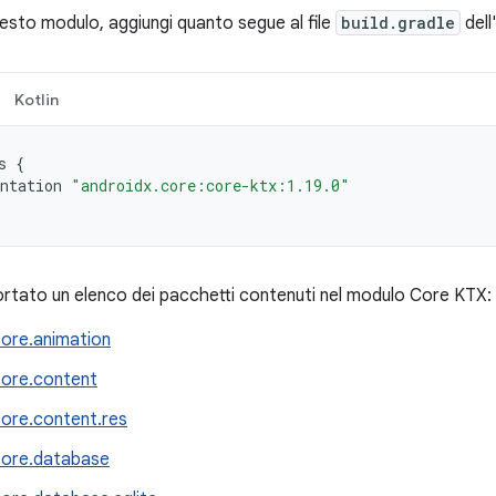
uesto modulo, aggiungi quanto segue al file
build.gradle
dell
Kotlin
s
{
ntation
"androidx.core:core-ktx:1.19.0"
portato un elenco dei pacchetti contenuti nel modulo Core KTX:
core.animation
core.content
core.content.res
core.database