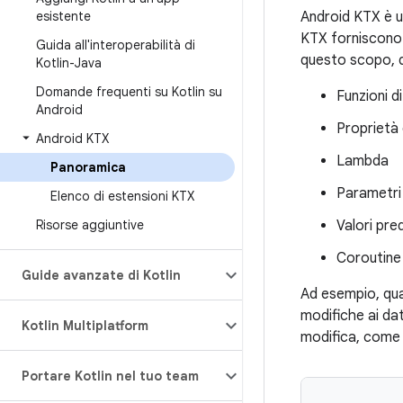
esistente
Android KTX è un
KTX forniscono 
Guida all'interoperabilità di
questo scopo, qu
Kotlin-Java
Domande frequenti su Kotlin su
Funzioni d
Android
Proprietà 
Android KTX
Lambda
Panoramica
Parametri
Elenco di estensioni KTX
Risorse aggiuntive
Valori pre
Coroutine
Guide avanzate di Kotlin
Ad esempio, qu
modifiche ai dat
Kotlin Multiplatform
modifica, come
Portare Kotlin nel tuo team