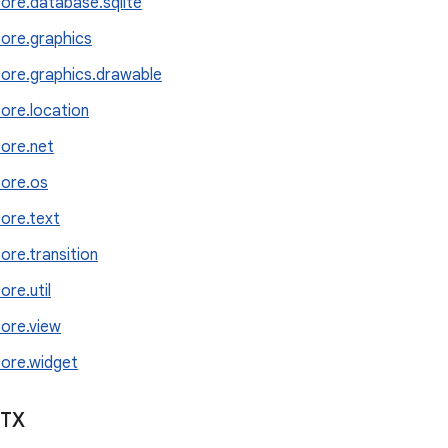
core.database.sqlite
core.graphics
core.graphics.drawable
core.location
core.net
core.os
core.text
ore.transition
ore.util
core.view
core.widget
KTX