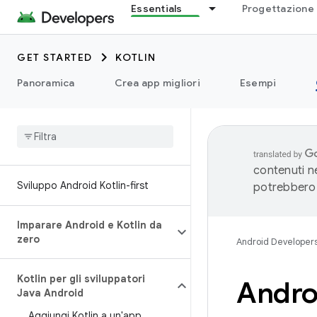
Essentials
Progettazione 
GET STARTED
KOTLIN
Panoramica
Crea app migliori
Esempi
contenuti ne
Sviluppo Android Kotlin-first
potrebbero 
Imparare Android e Kotlin da
zero
Android Developer
Kotlin per gli sviluppatori
Andr
Java Android
Aggiungi Kotlin a un'app