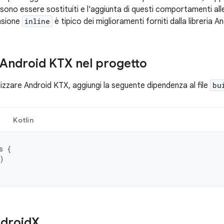
ono essere sostituiti e l'aggiunta di questi comportamenti alle 
ensione
inline
è tipico dei miglioramenti forniti dalla libreria 
e Android KTX nel progetto
tilizzare Android KTX, aggiungi la seguente dipendenza al file
bu
Kotlin
s
{
)
droid
X