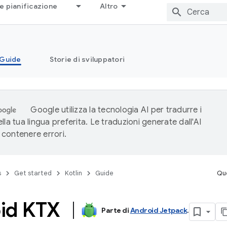
e pianificazione
Altro
Guide
Storie di sviluppatori
Google utilizza la tecnologia AI per tradurre i
lla tua lingua preferita. Le traduzioni generate dall'AI
contenere errori.
s
Get started
Kotlin
Guide
Que
oid KTX
Parte di
Android Jetpack
.