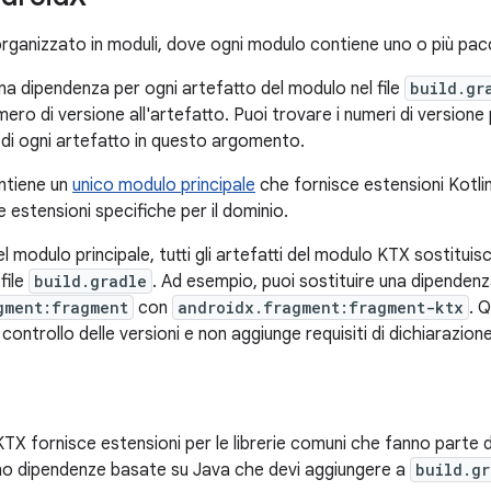
rganizzato in moduli, dove ogni modulo contiene uno o più pacc
na dipendenza per ogni artefatto del modulo nel file
build.gr
mero di versione all'artefatto. Puoi trovare i numeri di versione 
di ogni artefatto in questo argomento.
ntiene un
unico modulo principale
che fornisce estensioni Kotli
 estensioni specifiche per il dominio.
 modulo principale, tutti gli artefatti del modulo KTX sostitui
file
build.gradle
. Ad esempio, puoi sostituire una dipenden
gment:fragment
con
androidx.fragment:fragment-ktx
. 
l controllo delle versioni e non aggiunge requisiti di dichiarazion
KTX fornisce estensioni per le librerie comuni che fanno parte
nno dipendenze basate su Java che devi aggiungere a
build.gr