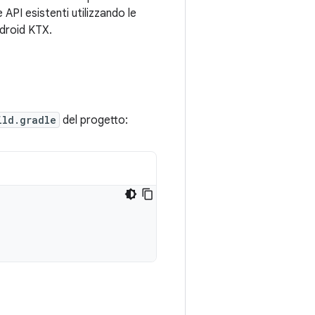
API esistenti utilizzando le
Android KTX.
ild.gradle
del progetto: