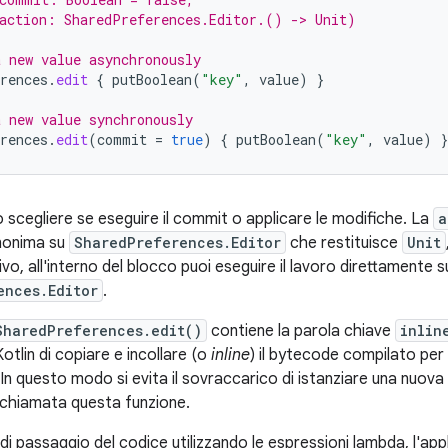
action: SharedPreferences.Editor.() -> Unit)
 new value asynchronously
rences
.
edit
{
putBoolean
(
"key"
,
value
)
}
 new value synchronously
rences
.
edit
(
commit
=
true
)
{
putBoolean
(
"key"
,
value
)
}
 scegliere se eseguire il commit o applicare le modifiche. La
a
anonima su
SharedPreferences.Editor
che restituisce
Unit
o, all'interno del blocco puoi eseguire il lavoro direttamente s
ences.Editor
.
SharedPreferences.edit()
contiene la parola chiave
inlin
otlin di copiare e incollare (o
inline
) il bytecode compilato per 
. In questo modo si evita il sovraccarico di istanziare una nuov
 chiamata questa funzione.
i passaggio del codice utilizzando le espressioni lambda, l'appli