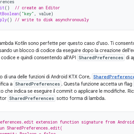
rences
it
()
// create an Editor
tBoolean
(
"key"
,
value
)
ply
()
// write to disk asynchronously
lambda Kotlin sono perfette per questo caso d'uso. Ti consent
sando un blocco di codice da eseguire dopo la creazione dell'
l codice e quindi consentendo all'API
SharedPreferences
di a
 di una delle funzioni di Android KTX Core,
SharedPreferenc
ifica a
SharedPreferences
. Questa funzione accetta un flag
 che indica se eseguire il commit o applicare le modifiche. Ri
itor
SharedPreferences
sotto forma di lambda.
eferences.edit extension function signature from Androi
un SharedPreferences.edit(
commit: Boolean = false,