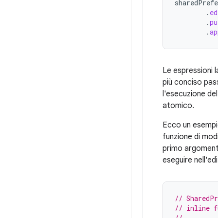
sharedPrefe
.
ed
.
pu
.
ap
Le espressioni 
più conciso pas
l'esecuzione de
atomico.
Ecco un esempio
funzione di mod
primo argomento
eseguire nell'ed
// SharedPr
// inline f
//         