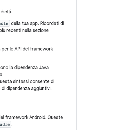
hetti.
adle
della tua app. Ricordati di
più recenti nella sezione
n per le API del framework
scono la dipendenza Java
za
Questa sintassi consente di
e di dipendenza aggiuntivi.
 del framework Android. Queste
adle
.