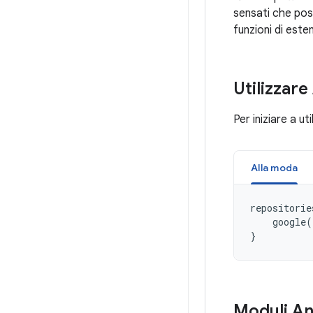
sensati che poss
funzioni di est
Utilizzar
Per iniziare a u
Alla moda
repositorie
google
(
}
Moduli An