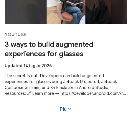
YOUTUBE
3 ways to build augmented
experiences for glasses
Updated 14 luglio 2026
The secret is out! Developers can build augmented
experiences for glasses using Jetpack Projected, Jetpack
Compose Glimmer, and XR Emulator in Android Studio.
Resources: 🔗 Learn more → https://developer.android.com/xr
Subscribe to Android Developers
expand_more
Più