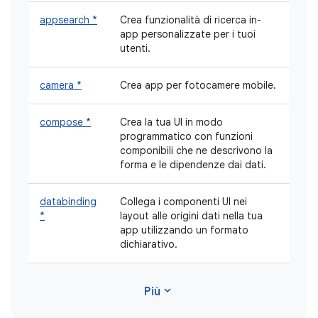
appsearch *
Crea funzionalità di ricerca in-
app personalizzate per i tuoi
utenti.
camera *
Crea app per fotocamere mobile.
compose *
Crea la tua UI in modo
programmatico con funzioni
componibili che ne descrivono la
forma e le dipendenze dai dati.
databinding
Collega i componenti UI nei
*
layout alle origini dati nella tua
app utilizzando un formato
dichiarativo.
expand_more
Più