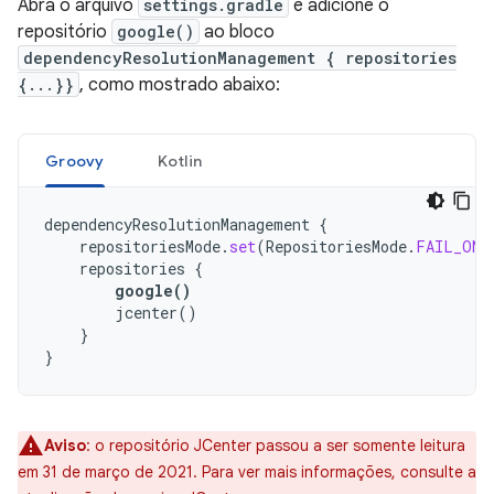
Abra o arquivo
settings.gradle
e adicione o
repositório
google()
ao bloco
dependencyResolutionManagement { repositories
{...}}
, como mostrado abaixo:
Groovy
Kotlin
dependencyResolutionManagement
{
repositoriesMode
.
set
(
RepositoriesMode
.
FAIL_ON_
repositories
{
google
()
jcenter
()
}
}
Aviso
: o repositório JCenter passou a ser somente leitura
em 31 de março de 2021. Para ver mais informações, consulte a