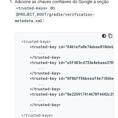
Adicione as chaves confiáveis do Google à seção
<trusted-keys>
do
$PROJECT_ROOT/gradle/verification-
metadata.xml
:
<trusted-key
id="8461efa0e74abae010de669
</trusted-key>
<trusted-key
id="a5f483cd733a4ebaea378b2
</trusted-key>
<trusted-key
id="0f06ff86beeaf4e71866ee5
</trusted-key>
<trusted-key
id="0e225917414670f4442c250
</trusted-key>
...
