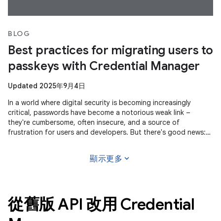
BLOG
Best practices for migrating users to
passkeys with Credential Manager
Updated 2025年9月4日
In a world where digital security is becoming increasingly
critical, passwords have become a notorious weak link –
they're cumbersome, often insecure, and a source of
frustration for users and developers. But there's good news:
passkeys are gaining
expand_more
顯示更多
從舊版 API 改用 Credential