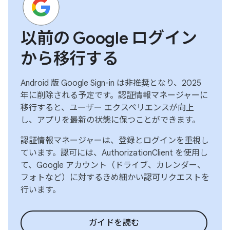
以前の Google ログイン
から移行する
Android 版 Google Sign-in は非推奨となり、2025
年に削除される予定です。認証情報マネージャーに
移行すると、ユーザー エクスペリエンスが向上
し、アプリを最新の状態に保つことができます。
認証情報マネージャーは、登録とログインを重視し
ています。認可には、AuthorizationClient を使用し
て、Google アカウント（ドライブ、カレンダー、
フォトなど）に対するきめ細かい認可リクエストを
行います。
ガイドを読む