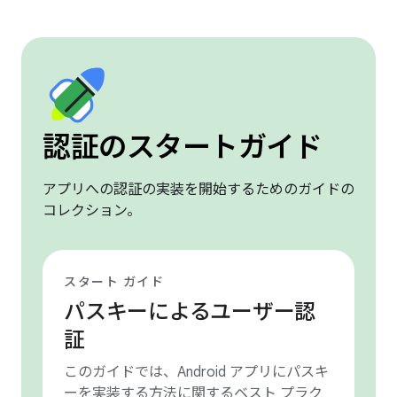
認証のスタートガイド
アプリへの認証の実装を開始するためのガイドの
コレクション。
スタート ガイド
パスキーによるユーザー認
証
このガイドでは、Android アプリにパスキ
ーを実装する方法に関するベスト プラク