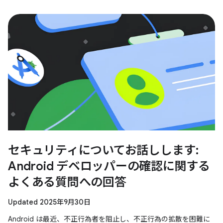
セキュリティについてお話しします:
Android デベロッパーの確認に関する
よくある質問への回答
Updated 2025年9月30日
Android は最近、不正行為者を阻止し、不正行為の拡散を困難に