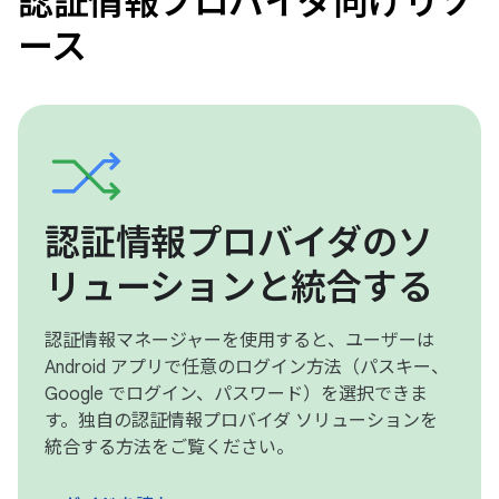
認証情報プロバイダ向けリソ
ース
認証情報プロバイダのソ
リューションと統合する
認証情報マネージャーを使用すると、ユーザーは
Android アプリで任意のログイン方法（パスキー、
Google でログイン、パスワード）を選択できま
す。独自の認証情報プロバイダ ソリューションを
統合する方法をご覧ください。