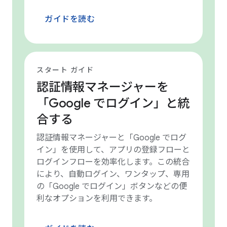
ガイドを読む
スタート ガイド
認証情報マネージャーを
「Google でログイン」と統
合する
認証情報マネージャーと「Google でログ
イン」を使用して、アプリの登録フローと
ログインフローを効率化します。この統合
により、自動ログイン、ワンタップ、専用
の「Google でログイン」ボタンなどの便
利なオプションを利用できます。