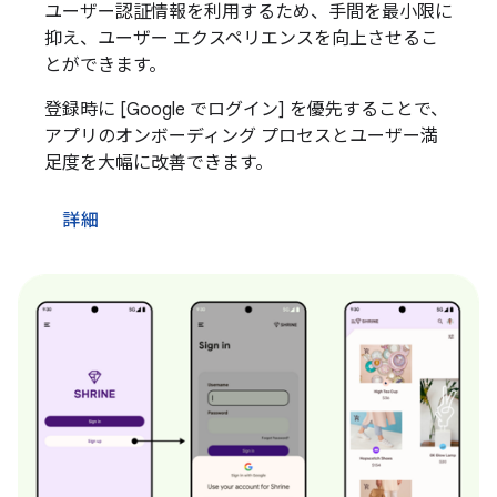
ユーザー認証情報を利用するため、手間を最小限に
抑え、ユーザー エクスペリエンスを向上させるこ
とができます。
登録時に [Google でログイン] を優先することで、
アプリのオンボーディング プロセスとユーザー満
足度を大幅に改善できます。
詳細