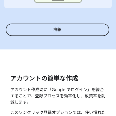
詳細
アカウントの簡単な作成
アカウント作成時に「Google でログイン」を統合
することで、登録プロセスを効率化し、放棄率を削
減します。
このワンクリック登録オプションでは、使い慣れた