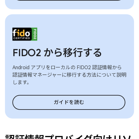
FIDO2 から移行する
Android アプリをローカルの FIDO2 認証情報から
認証情報マネージャーに移行する方法について説明
します。
ガイドを読む