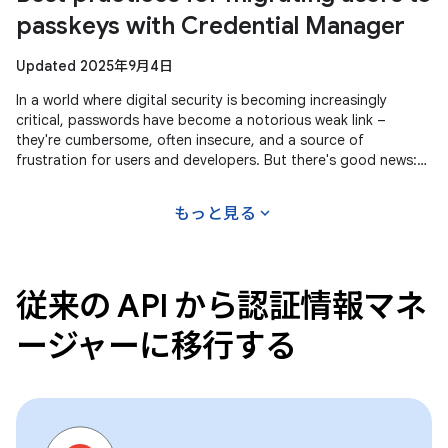
passkeys with Credential Manager
Updated 2025年9月4日
In a world where digital security is becoming increasingly
critical, passwords have become a notorious weak link –
they're cumbersome, often insecure, and a source of
frustration for users and developers. But there's good news:
passkeys are gaining
expand_more
もっと見る
従来の API から認証情報マネ
ージャーに移行する