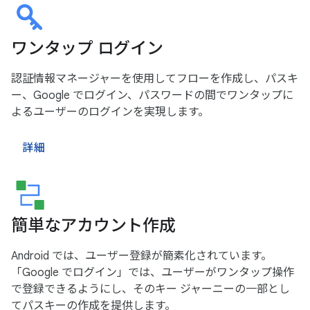
ワンタップ ログイン
認証情報マネージャーを使用してフローを作成し、パスキ
ー、Google でログイン、パスワードの間でワンタップに
よるユーザーのログインを実現します。
詳細
簡単なアカウント作成
Android では、ユーザー登録が簡素化されています。
「Google でログイン」では、ユーザーがワンタップ操作
で登録できるようにし、そのキー ジャーニーの一部とし
てパスキーの作成を提供します。