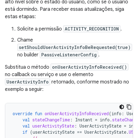
alto nível sobre o estado do usuário, como se o usuário
está dormindo. Para receber essas atualizações, siga
estas etapas:
Solicite a permissão
ACTIVITY_RECOGNITION
.
Chame
setShouldUserActivityInfoBeRequested(true)
no builder
PassiveListenerConfig
.
Substitua o método
onUserActivityInfoReceived()
no callback ou serviço e use o elemento
UserActivityInfo
retornado, conforme mostrado no
exemplo a seguir:
override
fun
onUserActivityInfoReceived
(
info
:
User
val
stateChangeTime
:
Instant
=
info
.
stateChang
val
userActivityState
:
UserActivityState
=
inf
if
(
userActivityState
==
UserActivityState
.
USE