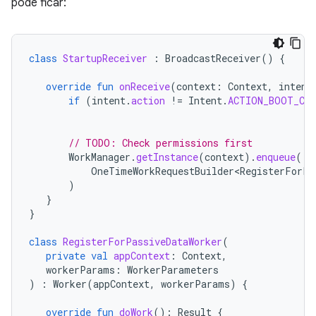
pode ficar:
class
StartupReceiver
:
BroadcastReceiver
()
{
override
fun
onReceive
(
context
:
Context
,
intent
if
(
intent
.
action
!=
Intent
.
ACTION_BOOT_CO
// TODO: Check permissions first
WorkManager
.
getInstance
(
context
).
enqueue
(
OneTimeWorkRequestBuilder<RegisterForPa
)
}
}
class
RegisterForPassiveDataWorker
(
private
val
appContext
:
Context
,
workerParams
:
WorkerParameters
)
:
Worker
(
appContext
,
workerParams
)
{
override
fun
doWork
():
Result
{