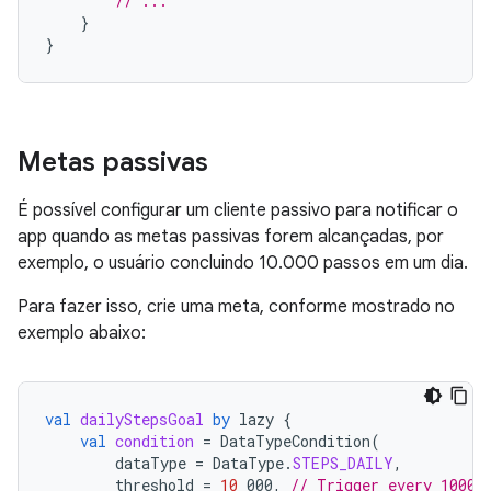
// ...
}
}
Metas passivas
É possível configurar um cliente passivo para notificar o
app quando as metas passivas forem alcançadas, por
exemplo, o usuário concluindo 10.000 passos em um dia.
Para fazer isso, crie uma meta, conforme mostrado no
exemplo abaixo:
val
dailyStepsGoal
by
lazy
{
val
condition
=
DataTypeCondition
(
dataType
=
DataType
.
STEPS_DAILY
,
threshold
=
10
_000
,
// Trigger every 10000