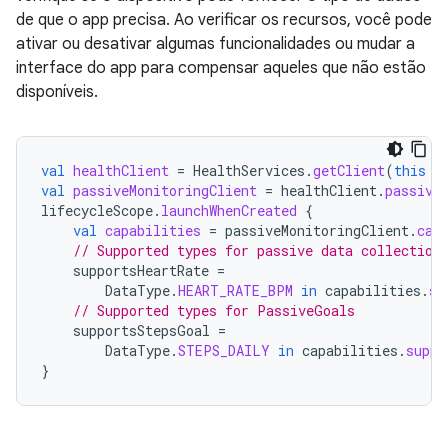
de que o app precisa. Ao verificar os recursos, você pode
ativar ou desativar algumas funcionalidades ou mudar a
interface do app para compensar aqueles que não estão
disponíveis.
val
healthClient
=
HealthServices
.
getClient
(
this
/
val
passiveMonitoringClient
=
healthClient
.
passive
lifecycleScope
.
launchWhenCreated
{
val
capabilities
=
passiveMonitoringClient
.
cap
// Supported types for passive data collection
supportsHeartRate
=
DataType
.
HEART_RATE_BPM
in
capabilities
.
su
// Supported types for PassiveGoals
supportsStepsGoal
=
DataType
.
STEPS_DAILY
in
capabilities
.
suppo
}