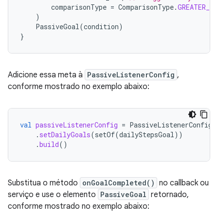
comparisonType
=
ComparisonType
.
GREATER_TH
)
PassiveGoal
(
condition
)
}
Adicione essa meta à
PassiveListenerConfig
,
conforme mostrado no exemplo abaixo:
val
passiveListenerConfig
=
PassiveListenerConfig
.
.
setDailyGoals
(
setOf
(
dailyStepsGoal
))
.
build
()
Substitua o método
onGoalCompleted()
no callback ou
serviço e use o elemento
PassiveGoal
retornado,
conforme mostrado no exemplo abaixo: