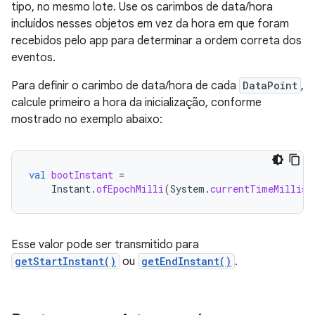
tipo, no mesmo lote. Use os carimbos de data/hora
incluídos nesses objetos em vez da hora em que foram
recebidos pelo app para determinar a ordem correta dos
eventos.
Para definir o carimbo de data/hora de cada
DataPoint
,
calcule primeiro a hora da inicialização, conforme
mostrado no exemplo abaixo:
val
bootInstant
=
Instant
.
ofEpochMilli
(
System
.
currentTimeMillis
(
Esse valor pode ser transmitido para
getStartInstant()
ou
getEndInstant()
.