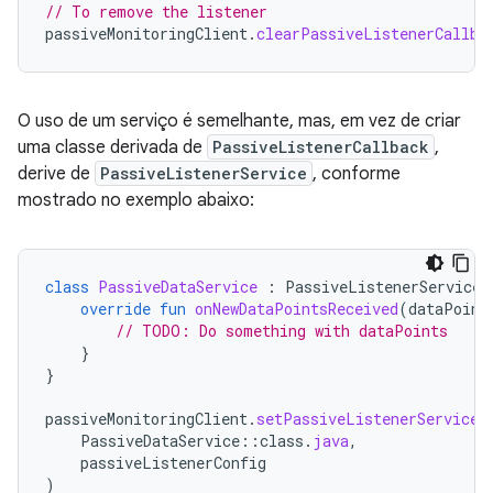
// To remove the listener
passiveMonitoringClient
.
clearPassiveListenerCallba
O uso de um serviço é semelhante, mas, em vez de criar
uma classe derivada de
PassiveListenerCallback
,
derive de
PassiveListenerService
, conforme
mostrado no exemplo abaixo:
class
PassiveDataService
:
PassiveListenerService
(
override
fun
onNewDataPointsReceived
(
dataPoint
// TODO: Do something with dataPoints
}
}
passiveMonitoringClient
.
setPassiveListenerServiceA
PassiveDataService
::
class
.
java
,
passiveListenerConfig
)