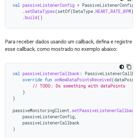
val
passiveListenerConfig
=
PassiveListenerConfig
.
.
setDataTypes
(
setOf
(
DataType
.
HEART_RATE_BPM
))
.
build
()
Para receber dados usando um callback, defina e registre
esse callback, como mostrado no exemplo abaixo:
val
passiveListenerCallback
:
PassiveListenerCallba
override
fun
onNewDataPointsReceived
(
dataPoint
// TODO: Do something with dataPoints
}
}
passiveMonitoringClient
.
setPassiveListenerCallback
passiveListenerConfig
,
passiveListenerCallback
)