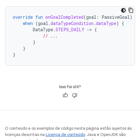
override
fun
onGoalCompleted
(
goal
:
PassiveGoal
)
{
when
(
goal
.
dataTypeCondition
.
dataType
)
{
DataType
.
STEPS_DAILY
-
>
{
// ...
}
}
}
Isso foi útil?
O conteúdo e os exemplos de código nesta página estão sujeitos às
licenças descritas na
Licença de conteúdo
. Java e OpenJDK são