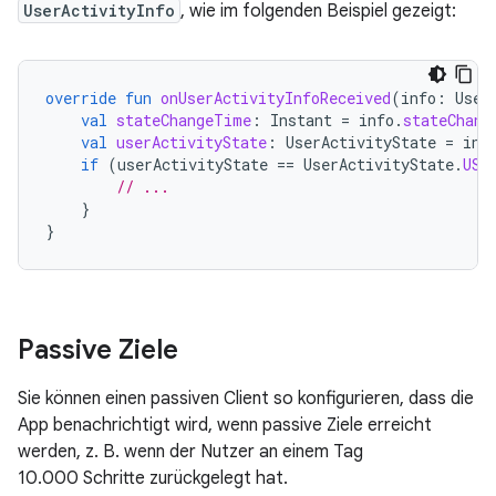
UserActivityInfo
, wie im folgenden Beispiel gezeigt:
override
fun
onUserActivityInfoReceived
(
info
:
User
val
stateChangeTime
:
Instant
=
info
.
stateChang
val
userActivityState
:
UserActivityState
=
inf
if
(
userActivityState
==
UserActivityState
.
USE
// ...
}
}
Passive Ziele
Sie können einen passiven Client so konfigurieren, dass die
App benachrichtigt wird, wenn passive Ziele erreicht
werden, z. B. wenn der Nutzer an einem Tag
10.000 Schritte zurückgelegt hat.