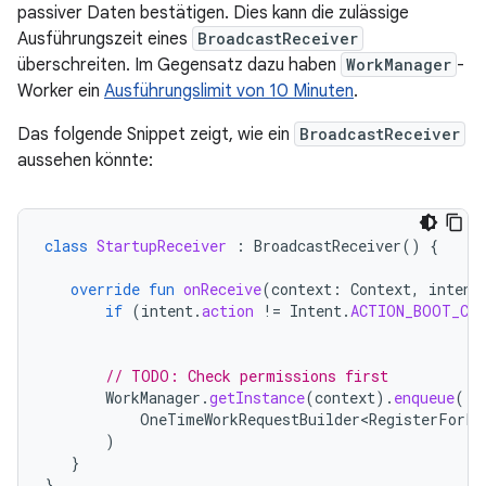
passiver Daten bestätigen. Dies kann die zulässige
Ausführungszeit eines
BroadcastReceiver
überschreiten. Im Gegensatz dazu haben
WorkManager
-
Worker ein
Ausführungslimit von 10 Minuten
.
Das folgende Snippet zeigt, wie ein
BroadcastReceiver
aussehen könnte:
class
StartupReceiver
:
BroadcastReceiver
()
{
override
fun
onReceive
(
context
:
Context
,
intent
if
(
intent
.
action
!=
Intent
.
ACTION_BOOT_CO
// TODO: Check permissions first
WorkManager
.
getInstance
(
context
).
enqueue
(
OneTimeWorkRequestBuilder<RegisterForPa
)
}
}