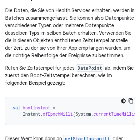
Die Daten, die Sie von Health Services erhalten, werden in
Batches zusammengefasst. Sie können also Datenpunkte
verschiedener Typen oder mehrere Datenpunkte
desselben Typs im selben Batch erhalten. Verwenden Sie
die in diesen Objekten enthaltenen Zeitstempel anstelle
der Zeit, zu der sie von Ihrer App empfangen wurden, um
die richtige Reihenfolge der Ereignisse zu bestimmen.
Rufen Sie Zeitstempel für jedes
DataPoint
ab, indem Sie
zuerst den Boot-Zeitstempel berechnen, wie im
folgenden Beispiel gezeigt:
val
bootInstant
=
Instant
.
ofEpochMilli
(
System
.
currentTimeMillis
(
Dieser Wert kann dann an
getStartInstant()
oder