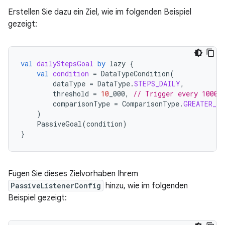
Erstellen Sie dazu ein Ziel, wie im folgenden Beispiel
gezeigt:
val
dailyStepsGoal
by
lazy
{
val
condition
=
DataTypeCondition
(
dataType
=
DataType
.
STEPS_DAILY
,
threshold
=
10
_000
,
// Trigger every 10000
comparisonType
=
ComparisonType
.
GREATER_TH
)
PassiveGoal
(
condition
)
}
Fügen Sie dieses Zielvorhaben Ihrem
PassiveListenerConfig
hinzu, wie im folgenden
Beispiel gezeigt: