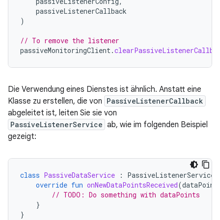
passiveListenerConfig
,
passiveListenerCallback
)
// To remove the listener
passiveMonitoringClient
.
clearPassiveListenerCallba
Die Verwendung eines Dienstes ist ähnlich. Anstatt eine
Klasse zu erstellen, die von
PassiveListenerCallback
abgeleitet ist, leiten Sie sie von
PassiveListenerService
ab, wie im folgenden Beispiel
gezeigt:
class
PassiveDataService
:
PassiveListenerService
(
override
fun
onNewDataPointsReceived
(
dataPoint
// TODO: Do something with dataPoints
}
}