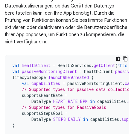
Datenaktualisierungen, ob das Gerät den Datentyp
bereitstellen kann, den Ihre App benötigt. Durch die
Prüfung von Funktionen können Sie bestimmte Funktionen
aktivieren oder deaktivieren oder die Benutzeroberfläche
Ihrer App anpassen, um Funktionen zu kompensieren, die
nicht verfügbar sind.
val
healthClient
=
HealthServices
.
getClient
(
this
/
val
passiveMonitoringClient
=
healthClient
.
passive
lifecycleScope
.
launchWhenCreated
{
val
capabilities
=
passiveMonitoringClient
.
cap
// Supported types for passive data collection
supportsHeartRate
=
DataType
.
HEART_RATE_BPM
in
capabilities
.
su
// Supported types for PassiveGoals
supportsStepsGoal
=
DataType
.
STEPS_DAILY
in
capabilities
.
suppo
}