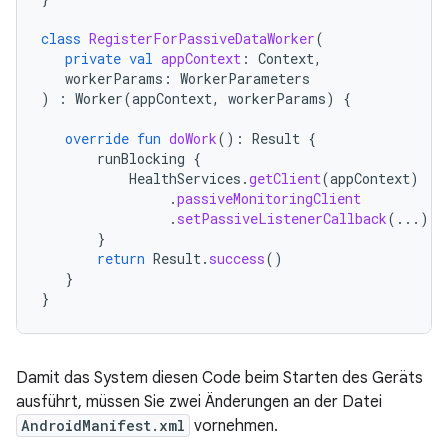
class
RegisterForPassiveDataWorker
(
private
val
appContext
:
Context
,
workerParams
:
WorkerParameters
)
:
Worker
(
appContext
,
workerParams
)
{
override
fun
doWork
():
Result
{
runBlocking
{
HealthServices
.
getClient
(
appContext
)
.
passiveMonitoringClient
.
setPassiveListenerCallback
(...)
}
return
Result
.
success
()
}
}
Damit das System diesen Code beim Starten des Geräts
ausführt, müssen Sie zwei Änderungen an der Datei
AndroidManifest.xml
vornehmen.