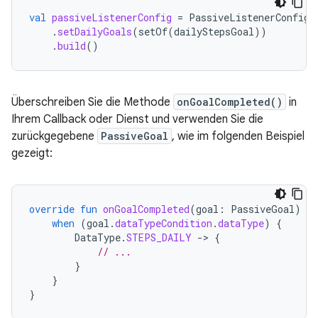
val
passiveListenerConfig
=
PassiveListenerConfig
.
.
setDailyGoals
(
setOf
(
dailyStepsGoal
))
.
build
()
Überschreiben Sie die Methode
onGoalCompleted()
in
Ihrem Callback oder Dienst und verwenden Sie die
zurückgegebene
PassiveGoal
, wie im folgenden Beispiel
gezeigt:
override
fun
onGoalCompleted
(
goal
:
PassiveGoal
)
{
when
(
goal
.
dataTypeCondition
.
dataType
)
{
DataType
.
STEPS_DAILY
-
>
{
// ...
}
}
}