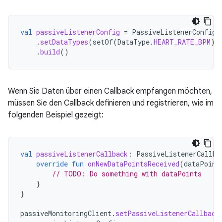
val
passiveListenerConfig
=
PassiveListenerConfig
.
.
setDataTypes
(
setOf
(
DataType
.
HEART_RATE_BPM
))
.
build
()
Wenn Sie Daten über einen Callback empfangen möchten,
müssen Sie den Callback definieren und registrieren, wie im
folgenden Beispiel gezeigt:
val
passiveListenerCallback
:
PassiveListenerCallba
override
fun
onNewDataPointsReceived
(
dataPoint
// TODO: Do something with dataPoints
}
}
passiveMonitoringClient
.
setPassiveListenerCallback