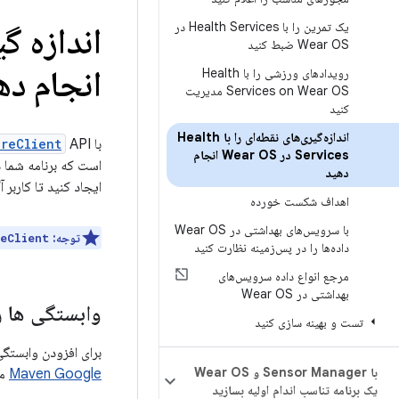
یک تمرین را با Health Services در
اندازه گیر
Wear OS ضبط کنید
انجام ده
رویدادهای ورزشی را با Health
Services on Wear OS مدیریت
کنید
اندازه‌گیری‌های نقطه‌ای را با Health
با
ureClient
Services در Wear OS انجام
است که برنامه شما د
دهید
ایجاد کنید تا کاربر آ
اهداف شکست خورده
با سرویس‌های بهداشتی در Wear OS
توجه:
eClient
داده‌ها را در پس‌زمینه نظارت کنید
مرجع انواع داده سرویس‌های
بهداشتی در Wear OS
وابستگی ها ر
تست و بهینه سازی کنید
برای افزودن وابستگی به خدمات سلامت، باید م
با Sensor Manager و Wear OS
Maven Google
مر
یک برنامه تناسب اندام اولیه بسازید