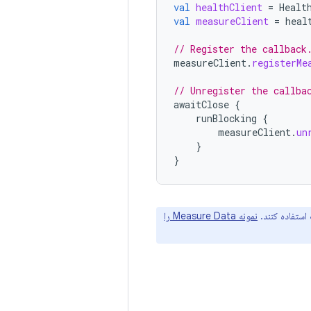
val
healthClient
=
Healt
val
measureClient
=
heal
// Register the callback
measureClient
.
registerMe
// Unregister the callba
awaitClose
{
runBlocking
{
measureClient
.
un
}
}
استفاده کنند.
نمونه Measure Data را