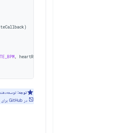
ateCallback
)
TE_BPM
,
heartRateCallback
)
توجه:
توسعه‌دهندگان Kotlin می‌
در GitHub برای نمونه ببینید.