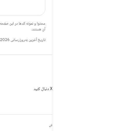
محتوا و نمونه کدها در این صفحه
آن هستند.
تاریخ آخرین به‌روزرسانی 2026-06-19 به‌وقت ساعت هماهنگ جهانی.
X
AndroidDev@ را در X دنبال کنید
مطالب بیشتر درباره
کاوش
ANDROID