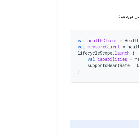
ان می‌دهد:
val
healthClient
=
Healt
val
measureClient
=
heal
lifecycleScope
.
launch
{
val
capabilities
=
m
supportsHeartRate
=
}