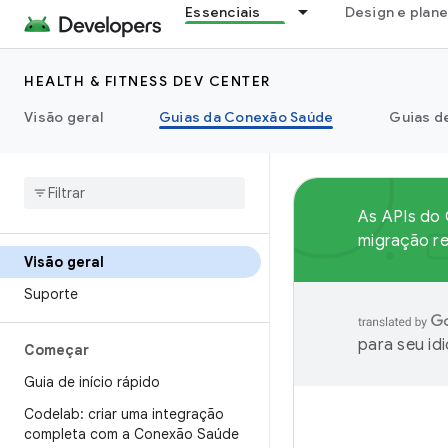
Essenciais
Design e plan
HEALTH & FITNESS DEV CENTER
Visão geral
Guias da Conexão Saúde
Guias d
As APIs do 
migração r
Visão geral
Suporte
para seu id
Começar
Guia de início rápido
Codelab: criar uma integração
completa com a Conexão Saúde