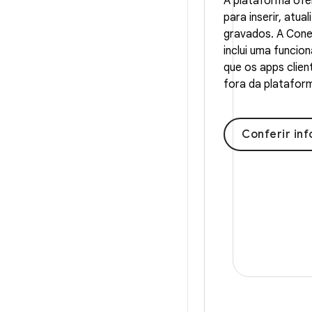
A plataforma of
para inserir, atua
gravados. A Con
inclui uma funcio
que os apps clie
fora da platafor
Conferir in