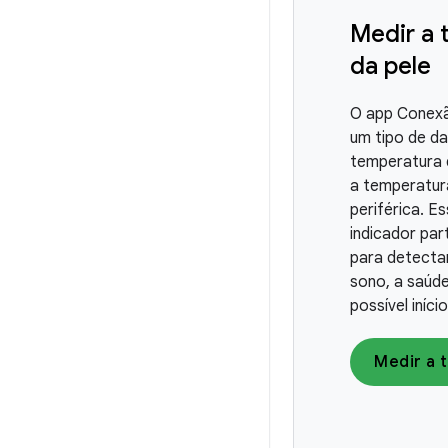
Medir a 
da pele
O app Conex
um tipo de d
temperatura 
a temperatur
periférica. E
indicador part
para detectar
sono, a saúde
possível iníc