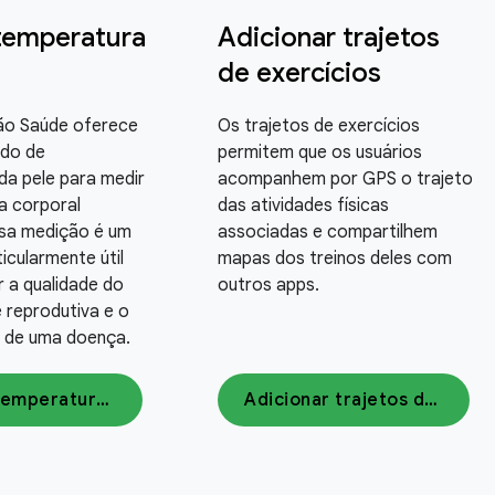
temperatura
Adicionar trajetos
de exercícios
ão Saúde oferece
Os trajetos de exercícios
ado de
permitem que os usuários
da pele para medir
acompanhem por GPS o trajeto
a corporal
das atividades físicas
ssa medição é um
associadas e compartilhem
icularmente útil
mapas dos treinos deles com
 a qualidade do
outros apps.
 reprodutiva e o
io de uma doença.
Medir a temperatura da pele
Adicionar trajetos de exercícios