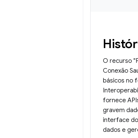
Histó
O recurso "
Conexão Saú
básicos no 
Interoperabi
fornece APIs
gravem dad
interface do
dados e ger