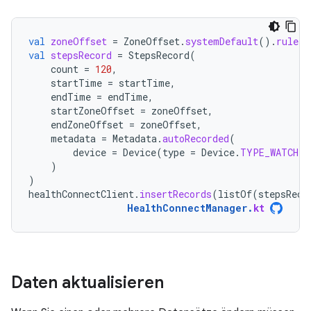
val
zoneOffset
=
ZoneOffset
.
systemDefault
().
rules
.
val
stepsRecord
=
StepsRecord
(
count
=
120
,
startTime
=
startTime
,
endTime
=
endTime
,
startZoneOffset
=
zoneOffset
,
endZoneOffset
=
zoneOffset
,
metadata
=
Metadata
.
autoRecorded
(
device
=
Device
(
type
=
Device
.
TYPE_WATCH
)
)
)
healthConnectClient
.
insertRecords
(
listOf
(
stepsReco
HealthConnectManager
.
kt
Daten aktualisieren