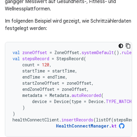
gängiger Messwert auf Gesundheits-, Fitness- und
Wellnessplattformen.
Im folgenden Beispiel wird gezeigt, wie Schrittzählerdaten
festgelegt werden:
val
zoneOffset
=
ZoneOffset
.
systemDefault
().
rules
.
val
stepsRecord
=
StepsRecord
(
count
=
120
,
startTime
=
startTime
,
endTime
=
endTime
,
startZoneOffset
=
zoneOffset
,
endZoneOffset
=
zoneOffset
,
metadata
=
Metadata
.
autoRecorded
(
device
=
Device
(
type
=
Device
.
TYPE_WATCH
)
)
)
healthConnectClient
.
insertRecords
(
listOf
(
stepsReco
HealthConnectManager
.
kt