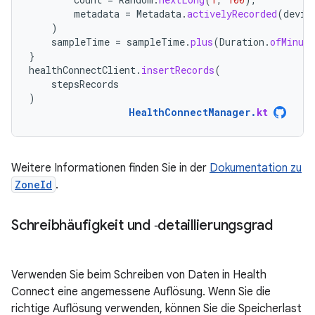
metadata
=
Metadata
.
activelyRecorded
(
devic
)
sampleTime
=
sampleTime
.
plus
(
Duration
.
ofMinute
}
healthConnectClient
.
insertRecords
(
stepsRecords
)
HealthConnectManager
.
kt
Weitere Informationen finden Sie in der
Dokumentation zu
ZoneId
.
Schreibhäufigkeit und ‑detaillierungsgrad
Verwenden Sie beim Schreiben von Daten in Health
Connect eine angemessene Auflösung. Wenn Sie die
richtige Auflösung verwenden, können Sie die Speicherlast