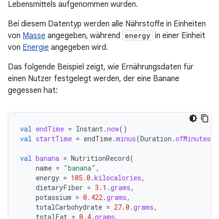
Lebensmittels aufgenommen wurden.
Bei diesem Datentyp werden alle Nährstoffe in Einheiten
von
Masse
angegeben, während
energy
in einer Einheit
von
Energie
angegeben wird.
Das folgende Beispiel zeigt, wie Ernährungsdaten für
einen Nutzer festgelegt werden, der eine Banane
gegessen hat:
val
endTime
=
Instant
.
now
()
val
startTime
=
endTime
.
minus
(
Duration
.
ofMinutes
(
1
val
banana
=
NutritionRecord
(
name
=
"banana"
,
energy
=
105.0
.
kilocalories
,
dietaryFiber
=
3.1
.
grams
,
potassium
=
0.422
.
grams
,
totalCarbohydrate
=
27.0
.
grams
,
totalFat
=
0.4
.
grams
,