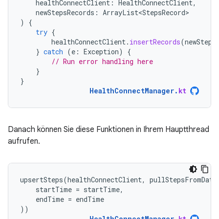
healthConnectClient
:
HealthConnectClient
,
newStepsRecords
:
ArrayList<StepsRecord>
)
{
try
{
healthConnectClient
.
insertRecords
(
newSteps
}
catch
(
e
:
Exception
)
{
// Run error handling here
}
}
HealthConnectManager
.
kt
Danach können Sie diese Funktionen in Ihrem Hauptthread
aufrufen.
upsertSteps
(
healthConnectClient
,
pullStepsFromData
startTime
=
startTime
,
endTime
=
endTime
))
HealthConnectManager
.
kt