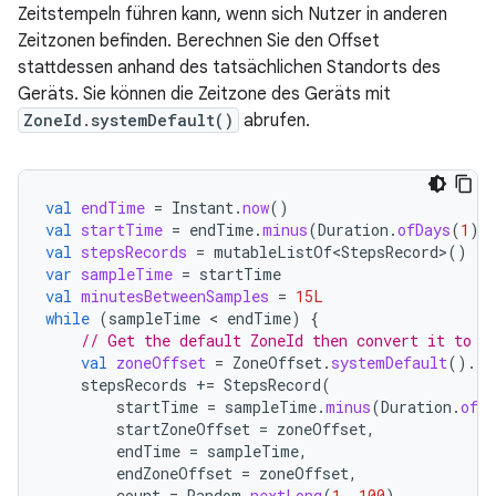
Zeitstempeln führen kann, wenn sich Nutzer in anderen
Zeitzonen befinden. Berechnen Sie den Offset
stattdessen anhand des tatsächlichen Standorts des
Geräts. Sie können die Zeitzone des Geräts mit
ZoneId.systemDefault()
abrufen.
val
endTime
=
Instant
.
now
()
val
startTime
=
endTime
.
minus
(
Duration
.
ofDays
(
1
))
val
stepsRecords
=
mutableListOf<StepsRecord>
()
var
sampleTime
=
startTime
val
minutesBetweenSamples
=
15L
while
(
sampleTime
 < 
endTime
)
{
// Get the default ZoneId then convert it to a
val
zoneOffset
=
ZoneOffset
.
systemDefault
().
ru
stepsRecords
+=
StepsRecord
(
startTime
=
sampleTime
.
minus
(
Duration
.
ofMi
startZoneOffset
=
zoneOffset
,
endTime
=
sampleTime
,
endZoneOffset
=
zoneOffset
,
count
=
Random
.
nextLong
(
1
,
100
),