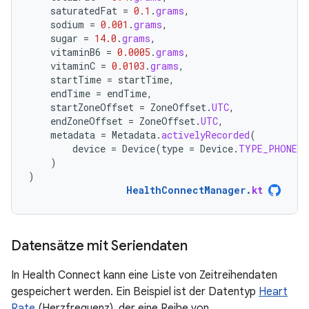
saturatedFat
=
0.1
.
grams
,
sodium
=
0.001
.
grams
,
sugar
=
14.0
.
grams
,
vitaminB6
=
0.0005
.
grams
,
vitaminC
=
0.0103
.
grams
,
startTime
=
startTime
,
endTime
=
endTime
,
startZoneOffset
=
ZoneOffset
.
UTC
,
endZoneOffset
=
ZoneOffset
.
UTC
,
metadata
=
Metadata
.
activelyRecorded
(
device
=
Device
(
type
=
Device
.
TYPE_PHONE
)
)
)
HealthConnectManager
.
kt
Datensätze mit Seriendaten
In Health Connect kann eine Liste von Zeitreihendaten
gespeichert werden. Ein Beispiel ist der Datentyp
Heart
Rate
(Herzfrequenz), der eine Reihe von