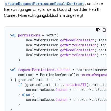
createRequestPermissionResultContract
, um diese
Berechtigungen anzufordern. Dadurch wird der Health
Connect-Berechtigungsbildschirm angezeigt.
val
permissions
=
setOf
(
HealthPermission
.
getReadPermission
(
StepsRe
HealthPermission
.
getWritePermission
(
StepsR
HealthPermission
.
getReadPermission
(
HeartRa
HealthPermission
.
getWritePermission
(
HeartR
)
val
requestPermissionsLauncher
=
rememberLauncherF
contract
=
PermissionController
.
createRequestP
)
{
grantedPermissions
-
if
(
grantedPermissions
.
containsAll
(
permissions
coroutineScope
.
launch
{
snackbarHostState
.
}
else
{
coroutineScope
.
launch
{
snackbarHostState
.
}
}