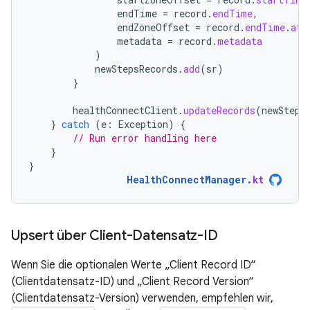
endTime
=
record
.
endTime
,
endZoneOffset
=
record
.
endTime
.
atZ
metadata
=
record
.
metadata
)
newStepsRecords
.
add
(
sr
)
}
healthConnectClient
.
updateRecords
(
newSteps
}
catch
(
e
:
Exception
)
{
// Run error handling here
}
}
HealthConnectManager
.
kt
Upsert über Client-Datensatz-ID
Wenn Sie die optionalen Werte „Client Record ID“
(Clientdatensatz-ID) und „Client Record Version“
(Clientdatensatz-Version) verwenden, empfehlen wir,