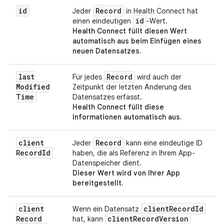
id
Record
Jeder
in Health Connect hat
id
einen eindeutigen
-Wert.
Health Connect füllt diesen Wert
automatisch aus
beim Einfügen eines
neuen Datensatzes.
last
Record
Für jedes
wird auch der
Modified
Zeitpunkt der letzten Änderung des
Time
Datensatzes erfasst.
Health Connect füllt diese
Informationen automatisch aus.
client
Record
Jeder
kann eine eindeutige ID
Record
Id
haben, die als Referenz in Ihrem App-
Datenspeicher dient.
Dieser Wert wird von Ihrer App
bereitgestellt.
client
client
Record
Id
Wenn ein Datensatz
Record
client
Record
Version
hat, kann