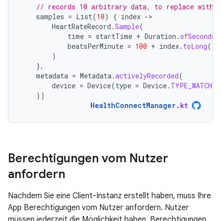
// records 10 arbitrary data, to replace with 
samples
=
List
(
10
)
{
index
-
HeartRateRecord
.
Sample
(
time
=
startTime
+
Duration
.
ofSeconds
(
beatsPerMinute
=
100
+
index
.
toLong
(),
)
},
metadata
=
Metadata
.
activelyRecorded
(
device
=
Device
(
type
=
Device
.
TYPE_WATCH
)
))
HealthConnectManager
.
kt
Berechtigungen vom Nutzer
anfordern
Nachdem Sie eine Client-Instanz erstellt haben, muss Ihre
App Berechtigungen vom Nutzer anfordern. Nutzer
müssen jederzeit die Möglichkeit haben, Berechtigungen