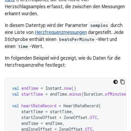
Herzschlagsamples erfasst, die zwischen den Messungen
erkannt wurden.
In diesem Datentyp wird der Parameter
samples
durch
eine Liste von
Herzfrequenzmessungen
dargestellt. Jede
Stichprobe enthält einen
beatsPerMinute
-Wert und
einen
time
-Wert.
Im folgenden Beispiel wird gezeigt, wie du Daten für die
Herzfrequenzreihe festlegst:
val
endTime
=
Instant
.
now
()
val
startTime
=
endTime
.
minus
(
Duration
.
ofMinutes
(
5
val
heartRateRecord
=
HeartRateRecord
(
startTime
=
startTime
,
startZoneOffset
=
ZoneOffset
.
UTC
,
endTime
=
endTime
,
endZoneOffset
=
ZoneOffset
.
UTC
,