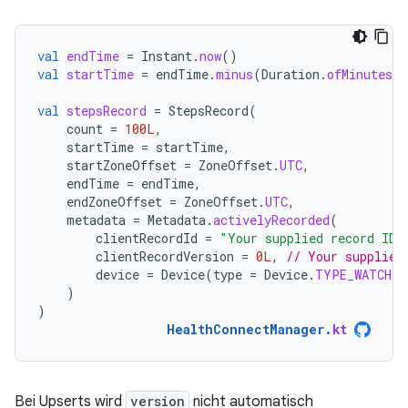
val
endTime
=
Instant
.
now
()
val
startTime
=
endTime
.
minus
(
Duration
.
ofMinutes
(
1
val
stepsRecord
=
StepsRecord
(
count
=
100L
,
startTime
=
startTime
,
startZoneOffset
=
ZoneOffset
.
UTC
,
endTime
=
endTime
,
endZoneOffset
=
ZoneOffset
.
UTC
,
metadata
=
Metadata
.
activelyRecorded
(
clientRecordId
=
"Your supplied record ID"
clientRecordVersion
=
0L
,
// Your supplied
device
=
Device
(
type
=
Device
.
TYPE_WATCH
)
)
)
HealthConnectManager
.
kt
Bei Upserts wird
version
nicht automatisch