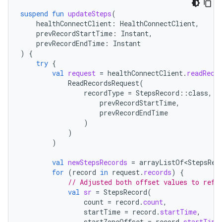
suspend
fun
updateSteps
(
healthConnectClient
:
HealthConnectClient
,
prevRecordStartTime
:
Instant
,
prevRecordEndTime
:
Instant
)
{
try
{
val
request
=
healthConnectClient
.
readReco
ReadRecordsRequest
(
recordType
=
StepsRecord
::
class
,
t
prevRecordStartTime
,
prevRecordEndTime
)
)
)
val
newStepsRecords
=
arrayListOf<StepsRec
for
(
record
in
request
.
records
)
{
// Adjusted both offset values to refl
val
sr
=
StepsRecord
(
count
=
record
.
count
,
startTime
=
record
.
startTime
,
startZoneOffset
=
record
.
startTime