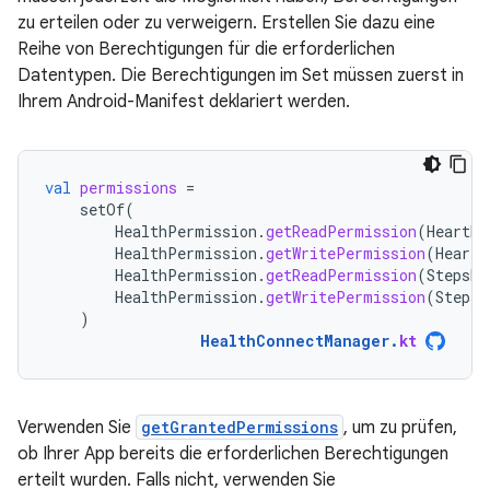
zu erteilen oder zu verweigern. Erstellen Sie dazu eine
Reihe von Berechtigungen für die erforderlichen
Datentypen. Die Berechtigungen im Set müssen zuerst in
Ihrem Android-Manifest deklariert werden.
val
permissions
=
setOf
(
HealthPermission
.
getReadPermission
(
HeartRa
HealthPermission
.
getWritePermission
(
HeartR
HealthPermission
.
getReadPermission
(
StepsRe
HealthPermission
.
getWritePermission
(
StepsR
)
HealthConnectManager
.
kt
Verwenden Sie
getGrantedPermissions
, um zu prüfen,
ob Ihrer App bereits die erforderlichen Berechtigungen
erteilt wurden. Falls nicht, verwenden Sie