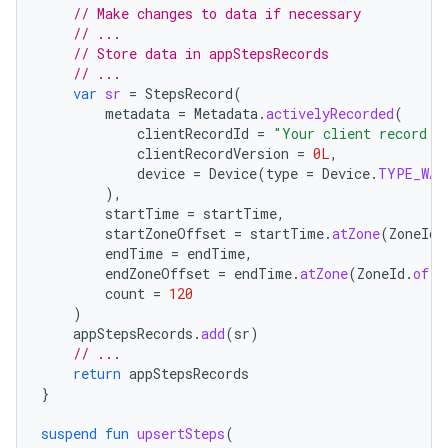
// Make changes to data if necessary
// ...
// Store data in appStepsRecords
// ...
var
sr
=
StepsRecord
(
metadata
=
Metadata
.
activelyRecorded
(
clientRecordId
=
"Your client record I
clientRecordVersion
=
0L
,
device
=
Device
(
type
=
Device
.
TYPE_WAT
),
startTime
=
startTime
,
startZoneOffset
=
startTime
.
atZone
(
ZoneId
.
endTime
=
endTime
,
endZoneOffset
=
endTime
.
atZone
(
ZoneId
.
of
(
"
count
=
120
)
appStepsRecords
.
add
(
sr
)
// ...
return
appStepsRecords
}
suspend
fun
upsertSteps
(