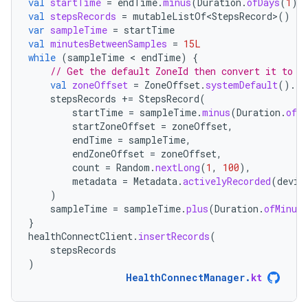
val
startTime
=
endTime
.
minus
(
Duration
.
ofDays
(
1
))
val
stepsRecords
=
mutableListOf<StepsRecord>
()
var
sampleTime
=
startTime
val
minutesBetweenSamples
=
15L
while
(
sampleTime
 < 
endTime
)
{
// Get the default ZoneId then convert it to a
val
zoneOffset
=
ZoneOffset
.
systemDefault
().
ru
stepsRecords
+=
StepsRecord
(
startTime
=
sampleTime
.
minus
(
Duration
.
ofMi
startZoneOffset
=
zoneOffset
,
endTime
=
sampleTime
,
endZoneOffset
=
zoneOffset
,
count
=
Random
.
nextLong
(
1
,
100
),
metadata
=
Metadata
.
activelyRecorded
(
devic
)
sampleTime
=
sampleTime
.
plus
(
Duration
.
ofMinute
}
healthConnectClient
.
insertRecords
(
stepsRecords
)
HealthConnectManager
.
kt