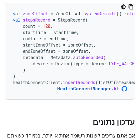
val
zoneOffset
=
ZoneOffset
.
systemDefault
().
rules
.
val
stepsRecord
=
StepsRecord
(
count
=
120
,
startTime
=
startTime
,
endTime
=
endTime
,
startZoneOffset
=
zoneOffset
,
endZoneOffset
=
zoneOffset
,
metadata
=
Metadata
.
autoRecorded
(
device
=
Device
(
type
=
Device
.
TYPE_WATCH
)
)
)
healthConnectClient
.
insertRecords
(
listOf
(
stepsReco
HealthConnectManager
.
kt
עדכון נתונים
אם אתם צריכים לשנות רשומה אחת או יותר, במיוחד כשאתם