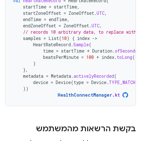
val
heartRateRecord
=
HeartRateRecord
(
startTime
=
startTime
,
startZoneOffset
=
ZoneOffset
.
UTC
,
endTime
=
endTime
,
endZoneOffset
=
ZoneOffset
.
UTC
,
// records 10 arbitrary data, to replace with 
samples
=
List
(
10
)
{
index
-
HeartRateRecord
.
Sample
(
time
=
startTime
+
Duration
.
ofSeconds
(
beatsPerMinute
=
100
+
index
.
toLong
(),
)
},
metadata
=
Metadata
.
activelyRecorded
(
device
=
Device
(
type
=
Device
.
TYPE_WATCH
)
))
HealthConnectManager
.
kt
בקשת הרשאות מהמשתמש