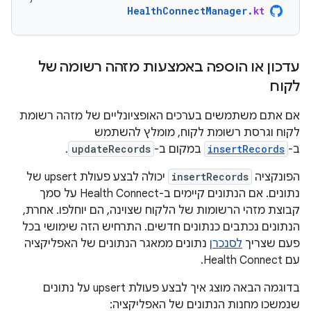
HealthConnectManager
.
kt
עדכון או הוספה באמצעות מזהה רשומה של
לקוח
אם אתם משתמשים בערכים האופציונליים של מזהה רשומת
לקוח וגרסת רשומת לקוח, מומלץ להשתמש
ב-
insertRecords
במקום ב-
updateRecords
.
הפונקציה
insertRecords
יכולה לבצע פעולת upsert של
נתונים. אם הנתונים קיימים ב-Health Connect על סמך
קבוצת מזהי הרשומות של הלקוח שצוינה, הם יוחלפו. אחרת,
הנתונים נכתבים כנתונים חדשים. התרחיש הזה שימושי בכל
פעם שצריך
לסנכרן
נתונים ממאגר הנתונים של האפליקציה
עם Health Connect.
בדוגמה הבאה מוצג איך לבצע פעולת upsert על נתונים
שנמשכו מחנות הנתונים של האפליקציה: