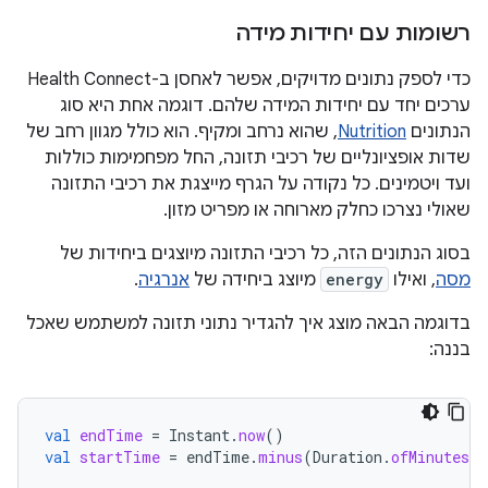
רשומות עם יחידות מידה
כדי לספק נתונים מדויקים, אפשר לאחסן ב-Health Connect
ערכים יחד עם יחידות המידה שלהם. דוגמה אחת היא סוג
הנתונים
Nutrition
, שהוא נרחב ומקיף. הוא כולל מגוון רחב של
שדות אופציונליים של רכיבי תזונה, החל מפחמימות כוללות
ועד ויטמינים. כל נקודה על הגרף מייצגת את רכיבי התזונה
שאולי נצרכו כחלק מארוחה או מפריט מזון.
בסוג הנתונים הזה, כל רכיבי התזונה מיוצגים ביחידות של
מסה
, ואילו
energy
מיוצג ביחידה של
אנרגיה
.
בדוגמה הבאה מוצג איך להגדיר נתוני תזונה למשתמש שאכל
בננה:
val
endTime
=
Instant
.
now
()
val
startTime
=
endTime
.
minus
(
Duration
.
ofMinutes
(
1