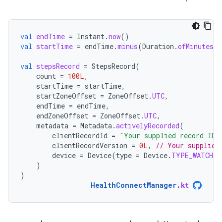
val
endTime
=
Instant
.
now
()
val
startTime
=
endTime
.
minus
(
Duration
.
ofMinutes
(
1
val
stepsRecord
=
StepsRecord
(
count
=
100L
,
startTime
=
startTime
,
startZoneOffset
=
ZoneOffset
.
UTC
,
endTime
=
endTime
,
endZoneOffset
=
ZoneOffset
.
UTC
,
metadata
=
Metadata
.
activelyRecorded
(
clientRecordId
=
"Your supplied record ID"
clientRecordVersion
=
0L
,
// Your supplied
device
=
Device
(
type
=
Device
.
TYPE_WATCH
)
)
)
HealthConnectManager
.
kt