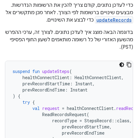
כדי לעדכן נתונים, קודם צריך להכין את הרשומות הנדרשות.
מבצעים שינויים ברשומות לפי הצורך. לאחר מכן מתקשרים אל
updateRecords
כדי לבצע את השינויים.
בדוגמה הבאה מוצג איך לעדכן נתונים. לצורך זה, ערכי ההפרש
מהשעון האזורי של כל רשומה מותאמים לשעון החוף הפסיפי
(PST).
suspend
fun
updateSteps
(
healthConnectClient
:
HealthConnectClient
,
prevRecordStartTime
:
Instant
,
prevRecordEndTime
:
Instant
)
{
try
{
val
request
=
healthConnectClient
.
readReco
ReadRecordsRequest
(
recordType
=
StepsRecord
::
class
,
t
prevRecordStartTime
,
prevRecordEndTime