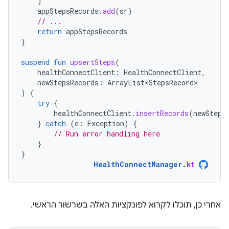
)
appStepsRecords
.
add
(
sr
)
// ...
return
appStepsRecords
}
suspend
fun
upsertSteps
(
healthConnectClient
:
HealthConnectClient
,
newStepsRecords
:
ArrayList<StepsRecord>
)
{
try
{
healthConnectClient
.
insertRecords
(
newSteps
}
catch
(
e
:
Exception
)
{
// Run error handling here
}
}
HealthConnectManager
.
kt
אחרי כן, תוכלו לקרוא לפונקציות האלה בשרשור הראשי.