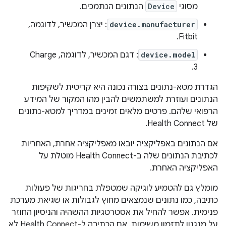
מסוגי
Device
הנתונים הנתמכים.
device.manufacturer
: יצרן המכשיר, לדוגמה,
Fitbit.
device.model
: דגם המכשיר, לדוגמה, Charge
3.
הגדרת מטא-נתונים בצורה נכונה היא קריטית לשקיפות
הנתונים ועוזרת למשתמשים להבין מהו המקור של המידע
הרפואי שלהם. פרטים מלאים זמינים במדריך למטא-נתונים
של Health Connect.
אם הנתונים באפליקציה יובאו מאפליקציה אחרת, האחריות
לכתיבת הנתונים שלה ב-Health Connect מוטלת על
האפליקציה האחרת.
מומלץ גם להטמיע לוגיקה שמטפלת בחריגות של פעולות
כתיבה, כמו נתונים שנמצאים מחוץ לגבולות או שגיאת מערכת
פנימית. אפשר להחיל את אסטרטגיות ההשהיה והניסיון החוזר
על מנגנון לתזמון משימות. אם הכתיבה ל-Health Connect לא