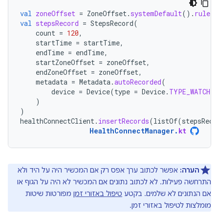
val
zoneOffset
=
ZoneOffset
.
systemDefault
().
rules
.
val
stepsRecord
=
StepsRecord
(
count
=
120
,
startTime
=
startTime
,
endTime
=
endTime
,
startZoneOffset
=
zoneOffset
,
endZoneOffset
=
zoneOffset
,
metadata
=
Metadata
.
autoRecorded
(
device
=
Device
(
type
=
Device
.
TYPE_WATCH
)
)
)
healthConnectClient
.
insertRecords
(
listOf
(
stepsReco
HealthConnectManager
.
kt
הערה:
אפשר לכתוב ערך אפס רק אם המכשיר היה על היד ולא
התרחשה פעילות. לא לכתוב נתונים אם המכשיר לא היה על הגוף או
אם הנתונים לא שלמים. בקטע
טיפול באזורי זמן
מפורטות שיטות
מומלצות לטיפול באזורי זמן.