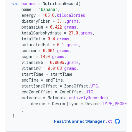
val
banana
=
NutritionRecord
(
name
=
"banana"
,
energy
=
105.0
.
kilocalories
,
dietaryFiber
=
3.1
.
grams
,
potassium
=
0.422
.
grams
,
totalCarbohydrate
=
27.0
.
grams
,
totalFat
=
0.4
.
grams
,
saturatedFat
=
0.1
.
grams
,
sodium
=
0.001
.
grams
,
sugar
=
14.0
.
grams
,
vitaminB6
=
0.0005
.
grams
,
vitaminC
=
0.0103
.
grams
,
startTime
=
startTime
,
endTime
=
endTime
,
startZoneOffset
=
ZoneOffset
.
UTC
,
endZoneOffset
=
ZoneOffset
.
UTC
,
metadata
=
Metadata
.
activelyRecorded
(
device
=
Device
(
type
=
Device
.
TYPE_PHONE
)
)
)
HealthConnectManager
.
kt