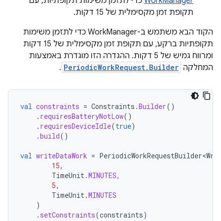
WorkManager
כדי לתזמן משימות תקופתיות, עם
תקופת זמן מקסימלית של 15 דקות.
הקוד הבא משתמש ב-WorkManager כדי לתזמן משימות
תקופתיות ברקע, עם תקופת זמן מקסימלית של 15 דקות
ומרווח גמיש של 5 דקות. ההגדרה הזו מוגדרת באמצעות
המחלקה
PeriodicWorkRequest.Builder
.
val
constraints
=
Constraints
.
Builder
()
.
requiresBatteryNotLow
()
.
requiresDeviceIdle
(
true
)
.
build
()
val
writeDataWork
=
PeriodicWorkRequestBuilder<Wri
15
,
TimeUnit
.
MINUTES
,
5
,
TimeUnit
.
MINUTES
)
.
setConstraints
(
constraints
)