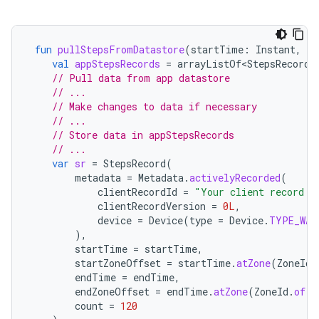
fun
pullStepsFromDatastore
(
startTime
:
Instant
,
en
val
appStepsRecords
=
arrayListOf<StepsRecord>
// Pull data from app datastore
// ...
// Make changes to data if necessary
// ...
// Store data in appStepsRecords
// ...
var
sr
=
StepsRecord
(
metadata
=
Metadata
.
activelyRecorded
(
clientRecordId
=
"Your client record I
clientRecordVersion
=
0L
,
device
=
Device
(
type
=
Device
.
TYPE_WAT
),
startTime
=
startTime
,
startZoneOffset
=
startTime
.
atZone
(
ZoneId
.
endTime
=
endTime
,
endZoneOffset
=
endTime
.
atZone
(
ZoneId
.
of
(
"
count
=
120