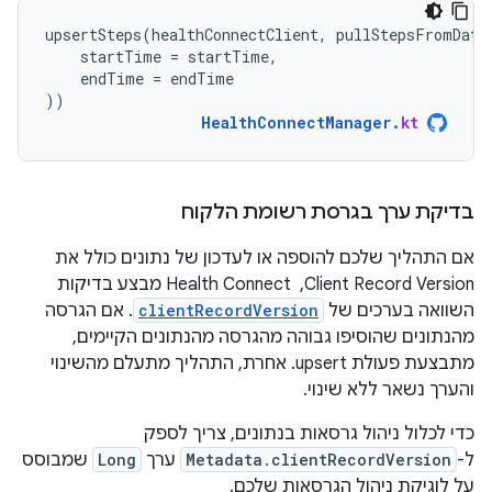
upsertSteps
(
healthConnectClient
,
pullStepsFromData
startTime
=
startTime
,
endTime
=
endTime
))
HealthConnectManager
.
kt
בדיקת ערך בגרסת רשומת הלקוח
אם התהליך שלכם להוספה או לעדכון של נתונים כולל את
Client Record Version, ‏ Health Connect מבצע בדיקות
השוואה בערכים של
clientRecordVersion
. אם הגרסה
מהנתונים שהוסיפו גבוהה מהגרסה מהנתונים הקיימים,
מתבצעת פעולת upsert. אחרת, התהליך מתעלם מהשינוי
והערך נשאר ללא שינוי.
כדי לכלול ניהול גרסאות בנתונים, צריך לספק
ל-
Metadata.clientRecordVersion
ערך
Long
שמבוסס
על לוגיקת ניהול הגרסאות שלכם.