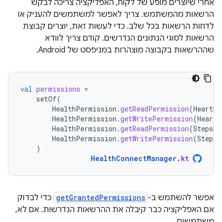
אחרי שיוצרים מופע של לקוח, האפליקציה צריכה לבקש
הרשאות מהמשתמש. צריך לאפשר למשתמשים להעניק או
לדחות הרשאות בכל שלב. כדי לעשות זאת, יוצרים קבוצת
הרשאות לסוגי הנתונים הנדרשים. קודם צריך לוודא
שההרשאות בקבוצה מוצהרות במניפסט של Android.
val
permissions
=
setOf
(
HealthPermission
.
getReadPermission
(
HeartRa
HealthPermission
.
getWritePermission
(
HeartR
HealthPermission
.
getReadPermission
(
StepsRe
HealthPermission
.
getWritePermission
(
StepsR
)
HealthConnectManager
.
kt
אפשר להשתמש ב-
getGrantedPermissions
כדי לבדוק
אם האפליקציה כבר קיבלה את ההרשאות הנדרשות. אם לא,
משתמשים